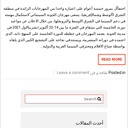
احتفااًل بمرور خمسة أعوام على اعتباره واحدا من المهرجانات الرائدة في منطقة
الشرق األوسط وشمالإفريقيا، يسعى مهرجان الجونة السينمائي ًلاستكمال مهمته
في دعم السينما في الشرق الاوسط والترويجلها، من خلال الاعلان عن مواعيد
دورته الخامسة التي ستقام في الفترة ما بين 14-22 أكتوبر/تشرينالاول 2021 في
مدينة الجونة. يعتمد المهرجان في خططه للدورة الخامسة على المنهج ذاته، الذي
اعتمده في دوراته المنصرمة، ويستندفي نجاحه على التشجيع الكبير الذي يلقاه
بواسطة صناع الافلام ومحترفي السينما العربية والدولية…
READ MORE
Posted in
ثقافة و فن
Leave a comment
أحدث المقالات