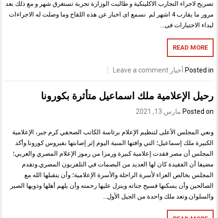
تصريح لاجراء التجارب الاكلينكية و طالبت الوزارة تجربة تستغرق شهر و مع ذلك بعد
مرور ما يقارب 4 اشهر لم نسمع اى اخبار عن هذه اللقاح وما وصلت له الاجراءات
لبداء الاختبارات فى…
READ MORE
Posted in
أخبار
Leave a comment
رحيل الإعلامية ملك اسماعيل متأثرة بكورونا
Posted on
مارس 13, 2021
ونعي المجلس الأعلى لتنظيم الإعلام برئاسة الكاتب الصحفي كرم جبر، الإعلامية
الكبيرة ملك إسماعيل؛ التي وافتها المنية اليوم إثر إصابتها بفيروس كورونا.وأكد
المجلس أن مصر فقدت إعلامية كبيرة ورمزا من رموز الإعلام المصري والعربي؛
مضيفا أن الفقيدة كان لها العديد من البصمات في التلفزيون المصري.وتقدم
المجلس بخالص العزاء لأسرة الراحلة والأسرة الإعلامية؛ وأن يتقبلها الله مع
الصالحين وأن يسكنها فسيح جناته وينزل عليها رحمته وأن يلهم أهلها وذويها الصبر
والسلوان.وتعد ملك واحدة من الجيل الأول…