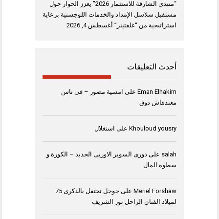
“منتدى الشارقة للاستثمار 2026” يعزز الحوار حول
مستقبل سلاسل الإمداد والخدمات اللوجستية برعاية
استراتيجية من “غلفتينر”
أغسطس 4, 2026
أحدث التعليقات
Eman Elhakim
على
امسية مصور – فى ناس
معندهاش ذوق
Khouloud yousry
على
استغلال
salah
على
دورى السوبر الاوربى الجديد – الكورة و
سطوة المال
Meriel Forshaw
على
جوجل تحتفل بالذكرى 75
لميلاد الفنان الراحل نور الشريف