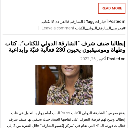
READ M
Pos
أخبار
Tagged
#الشارقة
,
#القراءة
,
#الكتاب
,
Leave a comment
الشارقة_الدولى_للكتاب
ليا ضيف شرف “الشارقة الدولي للكتاب”.. كتاب
وسيقيون يحيون 230 فعالية فنيّة وإبداعية
Post
أكتوبر 26, 2022
يفتح معرض “الشارقة الدولي للكتاب 2022” الباب أمام زواره للتجول في قلب
ا ويتيح لهم فرصة التعرف على ثقافتها الغنية، حيث يحتفي بها ضيف شرف
فعاليات دورته الـ 41 التي تقام في “مركز إكسبو الشارقة” خلال الفترة من 2 إلى