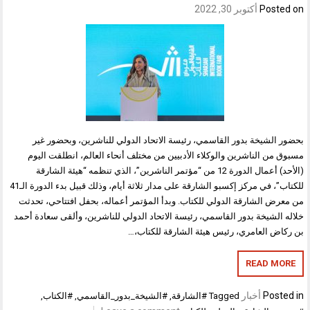
Post
أكتوبر 30, 2022
الشيخة بدور القاسمي، رئيسة الاتحاد الدولي للناشرين، وبحضور غير
من الناشرين والوكلاء الأدبيين من مختلف أنحاء العالم، انطلقت اليوم
(الأحد) أعمال الدورة 12 من “مؤتمر الناشرين”، الذي تنظمه “هيئة الشارقة
للكتاب”، في مركز إكسبو الشارقة على مدار ثلاثة أيام، وذلك قبيل بدء الدورة الـ41
ض الشارقة الدولي للكتاب. وبدأ المؤتمر أعماله، بحفل افتتاحي، تحدثت
الشيخة بدور القاسمي، رئيسة الاتحاد الدولي للناشرين، وألقى سعادة أحمد
ض العامري، رئيس هيئة الشارقة للكتاب،…
READ M
Pos
أخبار
Tagged
#الشارقة
,
#الشيخة_بدور_القاسمي
,
#الكتاب
,