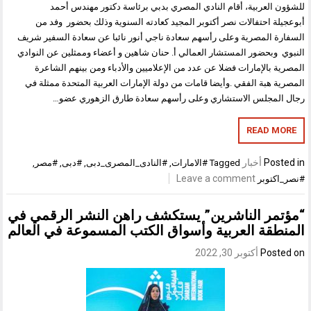
 العربية، أقام النادي المصري بدبي برئاسة دكتور مهندس أحمد
لة احتفالات نصر أكتوبر المجيد كعادته السنوية وذلك بحضور وفد من
ة المصرية وعلى رأسهم سعادة ناجي أنور نائبا عن سعادة السفير شريف
 وبحضور المستشار العمالي أ. حنان شاهين و أعضاء وممثلين عن النوادي
 بالإمارات فضلا عن عدد من الإعلاميين والأدباء ومن بينهم الشاعرة
ة هبة الفقي .وأيضا قامات من دولة الإمارات العربية المتحدة ممثلة في
لمجلس الاستشاري وعلى رأسهم سعادة طارق الزهوري عضو…
READ M
Pos
أخبار
Tagged
#الامارات
,
#النادى_المصرى_دبى
,
#دبى
,
#مصر
,
Leave a comment
كتوبر
مر الناشرين” يستكشف راهن النشر الرقمي في
طقة العربية وأسواق الكتب المسموعة في العالم
Post
أكتوبر 30, 2022