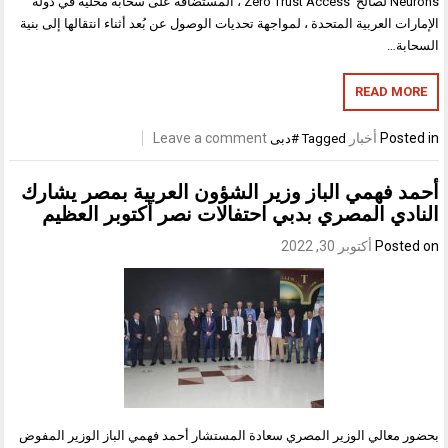
Neurons لصالح Zero Trust Access ، المستضافة على سحابة محلية في دولة
ت العربية المتحدة ، لمواجهة تحديات الوصول عن بُعد أثناء انتقالها إلى بنية
ة…
READ M
Pos
أخبار
Leave a comment
Tagged
#دبى
 فهمي الباز وزير الشؤون العربية بمصر يشارك
دي المصري بدبي احتفالات نصر أكتوبر العظيم
Post
أكتوبر 30, 2022
معالي الوزير المصري سعادة المستشار أحمد فهمي الباز الوزير المفوض