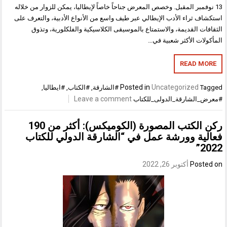
وفمبر المقبل. وخصص المعرض جناحاً خاصاً لإيطاليا، يمكن للزوار من خلاله
ف ثراء الأدب الإيطالي عبر طيف واسع من الأنواع الأدبية، والتعرف على
ت القديمة، والاستمتاع بالموسيقى الكلاسيكية والفلكلورية، وتذوق
لات الأكثر شعبية في…
READ M
Posted in
Uncategorized
T
#الشارقة
,
#الكتاب
,
#ايطاليا
,
Leave a comment
الشارقة_الدولى_للكتاب
ركن الكتب المصورة (الكوميكس): أكثر من 190
ية وورشة عمل في “الشارقة الدولي للكتاب
2
Post
أكتوبر 26, 2022