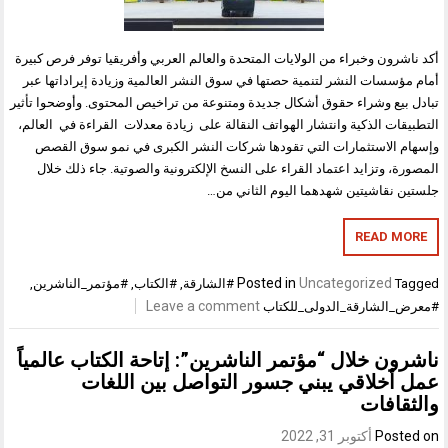
شرون وخبراء من الولايات المتحدة والعالم العربي وأفريقيا توفر فرص كبيرة
ؤسسات النشر لتنمية حصتها في سوق النشر العالمية وزيادة إيراداتها عبر
بيع وشراء حقوق أشكال جديدة ومتنوعة من تراخيص المحتوى. وأوضحوا تأثير
ات الذكية وانتشار الهواتف النقالة على زيادة معدلات القراءة في العالم،
 الاستثمارات التي تقودها شركات النشر الكبرى في نمو سوق القصص
، وتزايد اعتماد القراء على النسخ الإلكترونية والصوتية. جاء ذلك خلال
 نقاشيتين شهدهما اليوم الثاني من…
READ M
Posted in
Uncategorized
T
#الشارقة
,
#الكتاب
,
#مؤتمر_الناشرين
,
Leave a comment
الشارقة_الدولى_للكتاب
ون خلال “مؤتمر الناشرين”: إتاحة الكتاب عالمياً
أخلاقي يبني جسور التواصل بين اللغات
قافات
Post
أكتوبر 31, 2022