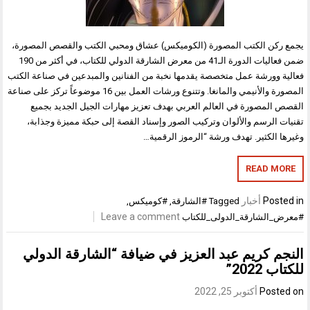
كن الكتب المصورة (الكوميكس) عشاق ومحبي الكتب والقصص المصورة،
ضمن فعاليات الدورة الـ41 من معرض الشارقة الدولي للكتاب، في أكثر من 190
 وورشة عمل متخصصة يقدمها نخبة من الفنانين والمبدعين في صناعة الكتب
المصورة والأنيمي والمانغا. وتتنوع ورشات العمل بين 16 موضوعاً تركز على صناعة
المصورة في العالم العربي بهدف تعزيز مهارات الجيل الجديد بجميع
 الرسم والألوان وتركيب الصور وإسناد القصة إلى حبكة مميزة وجذابة،
 الكثير. تهدف ورشة “الرموز الرقمية…
READ M
Pos
أخبار
Tagged
#الشارقة
,
#كوميكس
,
Leave a comment
الشارقة_الدولى_للكتاب
م كريم عبد العزيز في ضيافة “الشارقة الدولي
2022”
Post
أكتوبر 25, 2022