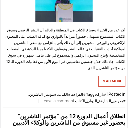
د من الخبراء وصناع الكتاب في المنطقة والعالم أن النشر الرقمي وسوق
 المسموع يشهدان حضوراً متزايداً بالتوازي مع كثافة الطلب على المحتوى
روني والورقي، مشيرين إلى أن ذلك يأتي بالتزامن مع سعي الناشرين
ة أحدث التقنيات في عالم النشر وتوظيف التكنولوجيا الذكية في المنصات
صة بإنتاج المحتوى الرقمي والمسموع في ظل تنامى جمهوره في سوق
الكتاب. جاء ذلك خلال جلستين نقاشيتين في اليوم الأول من فعاليات الدورة الـ 12
مر الناشرين الذي…
READ M
Pos
أخبار
Tagged
#القراءة
,
#الكتاب
,
#مؤتمر_الناشرين
,
Leave a comment
الشارقة_الدولى_للكتاب
انطلاق أعمال الدورة 12 من “مؤتمر الناشرين”
ر غير مسبوق من الناشرين والوكلاء الأدبيين