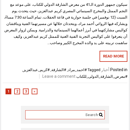
سيكون جمهور الدورة الـ41 من معرض الشارقة الدولي للكتاب، على موعد مع
الممثل والمخرج السينمائي المصري كريم عبدالعزيز، حيث يتحدث يوم
السبت (12 نوفمبر) في جلسة حوارية في قاعة الحفلات، تمام الساعة 7:30 مساءً،
 فيها الروائي أحمد مراد، ويتحدثان خلالها عن مسيرتهما الفنية ويناقشان
 مشاركتهما في أبرز أعمالهما السينمائية والدرامية. ويمكن لزوار المعرض
فوا على كواليس التجربة الفنية الغنية للممثل كريم عبدالعزيز، وكيف
تربيته على يد والده المخرج الكبير وصاحب…
READ M
Pos
أخبار
Tagged
#احمد_مراد
,
#الشارقة
,
#كريم_عبدالعزيز
,
Leave a comment
الشارقة_الدولى_للكتاب
1
2
3
»