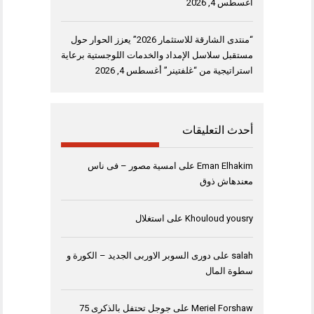
أغسطس 4, 2026
“منتدى الشارقة للاستثمار 2026” يعزز الحوار حول
مستقبل سلاسل الإمداد والخدمات اللوجستية برعاية
استراتيجية من “غلفتينر”
أغسطس 4, 2026
أحدث التعليقات
Eman Elhakim
على
امسية مصور – فى ناس
معندهاش ذوق
Khouloud yousry
على
استغلال
salah
على
دورى السوبر الاوربى الجديد – الكورة و
سطوة المال
Meriel Forshaw
على
جوجل تحتفل بالذكرى 75