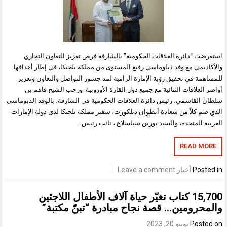
استعرضت “دائرة العلاقات الحكومية” بالشارقة فرص تعزيز التعاون التجاري
والأكاديمي مع وفد دبلوماسي رفيع المستوى من مملكة بلجيكا، في إطار أهدافها
للمساهمة في تحقيق رؤية الإمارة الرامية لمد جسور التواصل والتعاون وتعزيز
أواصر العلاقات الثنائية مع جميع دول القارة الأوروبية. ورحب الشيخ فاهم بن
سلطان القاسمي، رئيس دائرة العلاقات الحكومية في الشارقة، بالوفد الدبوماسي
الذي ضم كلاً من سعادة أنطوان ديلكورت، سفير مملكة بلجيكا لدى دولة الإمارات
العربية المتحدة، والسيد يورين سيلسلاغ ، نائب رئيس…
READ MORE
Posted in
أخبار
Leave a comment
15,700 كتاب تغيّر حياة آلاف الأطفال اللاجئين
والمحرومين… قصة نجاح مبادرة “تبنّ مكتبة”
Posted on
يونيو 20, 2023