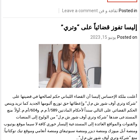
Posted in
ثقافة و فن
Leave a comment
إليسا تفوز قضائياً على “وتري”
Posted on
يونيو 15, 2023
أعلنت ملكة الإحساس إليسا أن القضاء اللبناني حكم لصالحها في قضيتها على
“شركة وتري أوف شور ش.م.ل” وإعطائها حق توزيع ألبومها الجديد كما تريد.وينص
الحكم القضائي على التالي سنداً لأحكام المادتين 589/أ.م.م. و604/أم.م.:أولاً: منع
المستدعى ضدها “شركة وتري أوف شور ش.م.ل” من الولوج إلى المنصات
والقنوات والمواقع العائدة إلى المستدعية إليسار خوري كافة لا سيما موقع يوتيوب
ومنصة آبل ميوزك ومنصة ديزر ومنصة سبوتيفاي ومنصة أنغامي وموقع تيك توكثانياً:
منع “شركة وتري أوف شور ش.م.ل”…