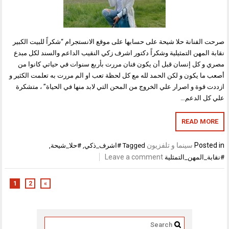
صرحت الفنانة حلا شيحة على حسابها على موقع الانستجرام “شكراً للبيت الكبير
نقابة المهن التمثيلية وشكراً دكتور اشرف زكي النقيب الداعم والسند لكل مبدع
مصري و كل إنسان قبل أن يكون فنان مررت بأربع سنوات في حياتي كانوا من
أصعب ما يكون و لكن الحمد لله مع كل لحظة تعب او الم مررت به تعلمت الكثير و
ازددت قوة و اصرار علي الخروج من المحن التي لابد منها في الحياة” ، متشكرة
علي كل الدعم…
READ MORE
Posted in
سينما و تلفزيون
Tagged
#اشرف_ذكي
,
#حلا_شيحة
,
Leave a comment
#نقابة_المهن_التمثلية
1
2
»