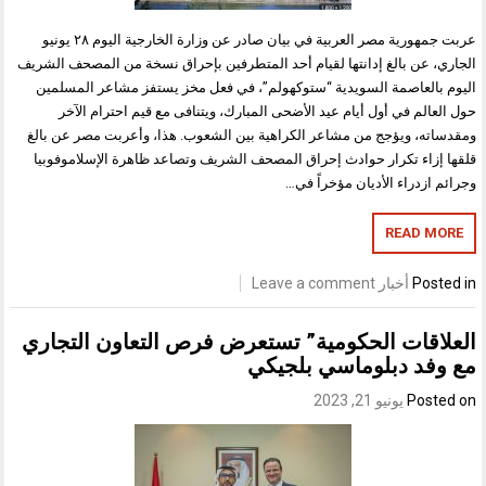
عربت جمهورية مصر العربية في بيان صادر عن وزارة الخارجية اليوم ٢٨ يونيو
الجاري، عن بالغ إدانتها لقيام أحد المتطرفين بإحراق نسخة من المصحف الشريف
اليوم بالعاصمة السويدية “ستوكهولم”، في فعل مخز يستفز مشاعر المسلمين
حول العالم في أول أيام عيد الأضحى المبارك، ويتنافى مع قيم احترام الآخر
ومقدساته، ويؤجج من مشاعر الكراهية بين الشعوب. هذا، وأعربت مصر عن بالغ
قلقها إزاء تكرار حوادث إحراق المصحف الشريف وتصاعد ظاهرة الإسلاموفوبيا
وجرائم ازدراء الأديان مؤخراً في…
READ MORE
Posted in
أخبار
Leave a comment
العلاقات الحكومية” تستعرض فرص التعاون التجاري
مع وفد دبلوماسي بلجيكي
Posted on
يونيو 21, 2023