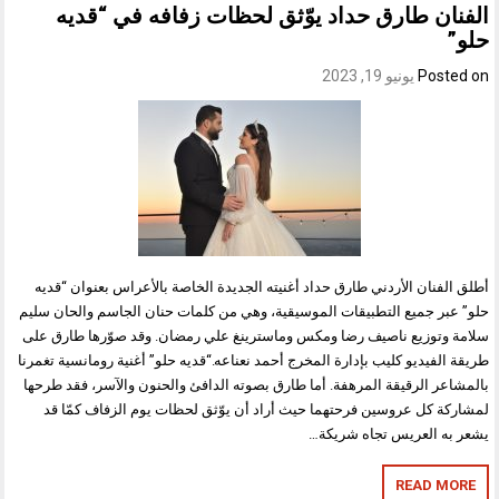
الفنان طارق حداد يوّثق لحظات زفافه في “قديه
حلو”
Posted on
يونيو 19, 2023
أطلق الفنان الأردني طارق حداد أغنيته الجديدة الخاصة بالأعراس بعنوان “قديه
حلو” عبر جميع التطبيقات الموسيقية، وهي من كلمات حنان الجاسم والحان سليم
سلامة وتوزيع ناصيف رضا ومكس وماسترينغ علي رمضان. وقد صوّرها طارق على
طريقة الفيديو كليب بإدارة المخرج أحمد نعناعه.“قديه حلو” أغنية رومانسية تغمرنا
بالمشاعر الرقيقة المرهفة. أما طارق بصوته الدافئ والحنون والآسر، فقد طرحها
لمشاركة كل عروسين فرحتهما حيث أراد أن يوّثق لحظات يوم الزفاف كمّا قد
يشعر به العريس تجاه شريكة…
READ MORE