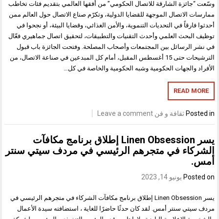
وسّعت “جائزة الشارقة للاتصال الحكومي” من أفقها العالمي بتقديم فئات تخاطب
ممارسات الاتصال الموجهة للقضايا الدولية، وتكرّم صناع الاتصال حول العالم ممن
أحدثوا فارقاً في التحديات التنموية، والأمن الغذائي، وقضايا البيئة، أو نجحوا في
توظيف البحث العلمي وأحدث التقنيات والتطبيقات، لتحقيق اتصال جماهيري فعّال
في نشر الرسائل بين المجتمعات وأصحاب المصلحة. وفتحت الجائزة باب قبول
الترشيحات حتى 15 أغسطس المقبل، أمام كل المبدعين في صناعة الاتصال، من
الأفراد والجهات الحكومية وشبه الحكومية والخاصة في كل…
READ MORE
Posted in
ثقافة و فن
Leave a comment
يسر Linen Obsession إطلاق برنامج مكافآت
الشركاء في متجرهم الرئيسي في مردف سيتي سنتر
أمس.
Posted on
يونيو 14, 2023
يسر Linen Obsession إطلاق برنامج مكافآت الشركاء في متجرهم الرئيسي في
مردف سيتي سنتر أمس. لقد كان حدثًا حاضرًا للغاية ، استضافته سيدة الأعمال