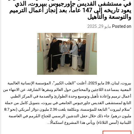
في مستشفى القديس جاورجيوس ببيروت، الذي
يعود تاريخه إلى 147 عاماً، بعد إنجاز أعمال الترميم
والتوسعة والتأهيل
Posted on
مايو 29, 2025
بيروت، لبنان، 28 مايو 2025، أعلنت “القلب الكبير”، المؤسسة الإنسانية العالمية
المعنية بمساعدة اللاجئين والمحتاجين حول العالم ومقرها الشارقة، عن الانتهاء من
أعمال ترميم وإعادة تأهيل وتوسيع وحدة الطوارئ والصدمة في المركز الطبي
التابع لمستشفى القديس جاورجيوس الجامعي في بيروت، بتمويل كامل من حملة
“سلام لبيروت” التابعة للمؤسسة، وبتكلفة بلغت 2.36 مليون دولار أمريكي (نحو 8.7
مليون درهم). جاء ذلك خلال حفل التدشين الرسمي للجناح المُرمم في العاصمة
اللبنانية (أمس الثلاثاء). ويأتي هذا المشروع استكمالًا…