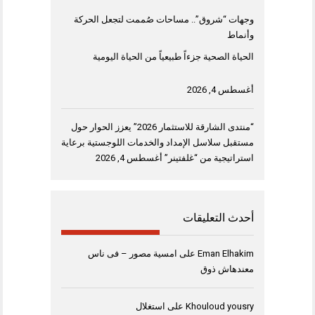
وجهات “شروق”.. مساحات صُممت لتجعل الحركة
وأنماط
الحياة الصحية جزءاً طبيعياً من الحياة اليومية
أغسطس 4, 2026
“منتدى الشارقة للاستثمار 2026” يعزز الحوار حول
مستقبل سلاسل الإمداد والخدمات اللوجستية برعاية
استراتيجية من “غلفتينر”
أغسطس 4, 2026
أحدث التعليقات
Eman Elhakim
على
امسية مصور – فى ناس
معندهاش ذوق
Khouloud yousry
على
استغلال