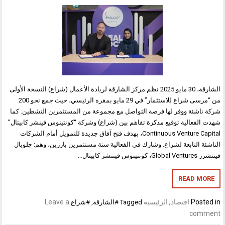
الشارقة، 30 مايو 2025 نظم مركز الشارقة لريادة الأعمال (شراع) النسخة الأولى
من “مرسى شراع للاستثمار” في 29 مايو بمقره الرئيسي، حيث جمع نحو 200
شركة ناشئة ووفر لها فرصة التواصل مع مجموعة من المستثمرين النشطين. كما
شهدت الفعالية توقيع مذكرة تفاهم بين (شراع) وشركة “كونتينوس فينشر كابيتال”
Continuous Venture Capital، بهدف فتح آفاق جديدة للتمويل أمام الشركات
الناشئة التابعة لشراع. وشارك في الفعالية ستة مستثمرين بارزين، وهم: جلوبال
فينتشرز Global Ventures، كونتينوس فينتشر كابيتال…
READ MORE
Posted in
اقتصاد
,
الرئيسية
Leave a
Tagged
#الشارقة
,
#شراع
comment