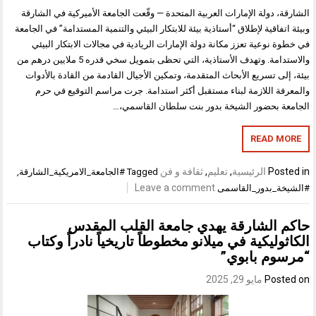
الشارقة، دولة الإمارات العربية المتحدة — وقّعت الجامعة الأميركية في الشارقة
وبيئة اتفاقية لإطلاق “أستاذية بيئة للابتكار البيئي والتنمية المستدامة” في الجامعة
في خطوة نوعية تعزز مكانة دولة الإمارات الريادية في مجالات الابتكار البيئي
والاستدامة. وتهدف الأستاذية، التي تحظى بتمويل سخي قدره 5 ملايين درهم من
بيئة، إلى تسريع الأبحاث المتقدمة، وتمكين الأجيال القادمة من القادة بالأدوات
والمعرفة اللازمة لبناء مستقبل أكثر استدامة. جرت مراسم التوقيع في حرم
الجامعة بحضور الشيخة بدور بنت سلطان القاسمي،…
READ MORE
Posted in
الرئيسية
,
تعليم
,
ثقافة و فن
Tagged
#الجامعة_الامريكية_الشارقة
,
Leave a comment
#الشيخة_بدور_القاسمى
حاكم الشارقة يهدي جامعة القلب المقدس
الكاثوليكية في ميلانو مخطوطاً تاريخياً نادراً وكتاب
“مرسوم بابوي”
Posted on
مايو 29, 2025