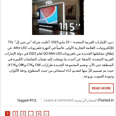
دبي، الإمارات العربية المتحدة – 23 مايو 2025: أعلنت شركة “تي سي إل” TCL
للإلكترونيات، العلامة التجارية الأولى عالمياً في أجهزة تلفزيونات Mini LED، عن
إطلاق تشكيلتها الجديدة من تلفزيوناتQD-Mini LED لعام 2025 في دولة الإمارات
العربية المتحدة، كاشفةً عن أحدث ما توصلت إليه تقنيات الشاشات الكبيرة في
المنطقة حتى الآن. وتضم المجموعة الجديدة طرازات C6K وC7K وC8K وX11K،
حيث تم تصميم كلٌ منها لتقديم أداء استثنائي من حيث السطوع، ودقة الألوان،
وجودة الصوت، وروعة…
READ MORE
Posted in
اقتصاد
,
الرئيسية
Leave a comment
Tagged
#TCL
1
2
3
…
6
»