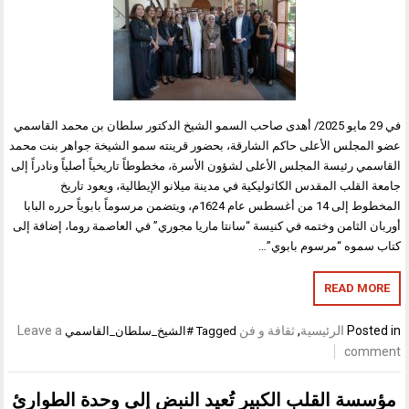
في 29 مايو 2025/ أهدى صاحب السمو الشيخ الدكتور سلطان بن محمد القاسمي
عضو المجلس الأعلى حاكم الشارقة، بحضور قرينته سمو الشيخة جواهر بنت محمد
القاسمي رئيسة المجلس الأعلى لشؤون الأسرة، مخطوطاً تاريخياً أصلياً ونادراً إلى
جامعة القلب المقدس الكاثوليكية في مدينة ميلانو الإيطالية، ويعود تاريخ
المخطوط إلى 14 من أغسطس عام 1624م، ويتضمن مرسوماً بابوياً حرره البابا
أوربان الثامن وختمه في كنيسة “سانتا ماريا مجوري” في العاصمة روما، إضافة إلى
كتاب سموه “مرسوم بابوي”…
READ MORE
Posted in
الرئيسية
,
ثقافة و فن
Leave a
Tagged
#الشيخ_سلطان_القاسمي
comment
مؤسسة القلب الكبير تُعيد النبض إلى وحدة الطوارئ