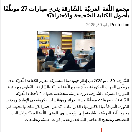
مجمع اللّغة العربيّة بالشّارقة يثري مهارات 27 موظّفًا
بأصول الكتابة الصّحيحة والاحترافيّة
Posted on
مايو 30, 2025
الشّارقة، 30 مايو 2025 في إطار جهودهما المشتركة لتعزيز الكفاءة اللّغويّة لدى
موظَّفي الجهات الحكوميّة، نظّمَ مجمع اللّغة العربيّة بالشّارقة، بالتّعاون مع دائرة
الموارد البشريّة بالشّارقة، دورة تدريبيّة متخصّصة بعنوان: “الأخطاء اللّغويّة
الشّائعة”، حضرها 27 موظّفًا من 10 دوائر ومؤسَّسات حكوميّة في الإمارة. وهدفت
الدّورة، الّتي قدَّمها الدّكتور بهاء الدّين عادل دَنْديس، خبير الدّراسات والبحوث في
مجمع اللّغة العربيّة بالشّارقة، إلى رفْع مستوى الوعْي باللّغة العربيّة والأساليب
الفصيحة، وتصحيح المفاهيم الشّائعة، وتقديم قواعد علميّة وتطبيقات…