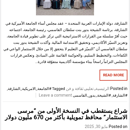
الشارقة، دولة الإمارات العربية المتحدة – عقد مجلس أمناء الجامعة الأميركية في
الشارقة، برئاسة الشيخة بدور بنت سلطان القاسمي، رئيسة الجامعة، اجتماعه
حيث أقرّ سلسلة من القرارات الاستراتيجية التي تركز على تطوير قيادة الجامعة،
وتعزيز التميّز الأكاديمي، وتحقيق الاستدامة المالية. وأكدت الشيخة بدور بنت
سلطان القاسمي أن “التميّز في التعليم لا يتحقق إلا من خلال الاستثمار الواعي في
الكفاءات، والتخطيط السليم، والحوكمة القائمة على المبادئ. وتعكس قرارات
المجلس التزاماً راسخاً ببناء مؤسسة أكاديمية متفوّقة قادرة…
READ MORE
Posted in
الرئيسية
,
تعليم
,
ثقافة و فن
Tagged
#الجامعة_الامريكية_الشارقة
,
Leave a comment
#الشارقة
,
#الشيخة_بدور_القاسمى
شراع يستقطب في النسخة الأولى من “مرسى
الاستثمار” محافظ تمويلية بأكثر من 670 مليون دولار
Posted on
مايو 30, 2025