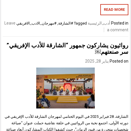
READ MORE
Posted in
أدب
,
الرئيسية
Leave
Tagged
#الشارقة
,
#مهرجان_الادب_الافريقي
a comment
روائيون يشاركون جمهور “الشارقة للأدب الإفريقي”
سر صنعتهم￼
Posted on
يناير 28, 2025
الشارقة، 28 فبراير 2025 في اليوم الختامي لمهرجان الشارقة للأدب الإفريقي في
دورته الأولى، اجتمع نخبة من الروائيين في حلقة نقاشية حملت عنوان “صياغة
شخصيات متحررة من قيود الزمان”، حيث كشفوا الكتاب المشاركون أبعاد صياغة