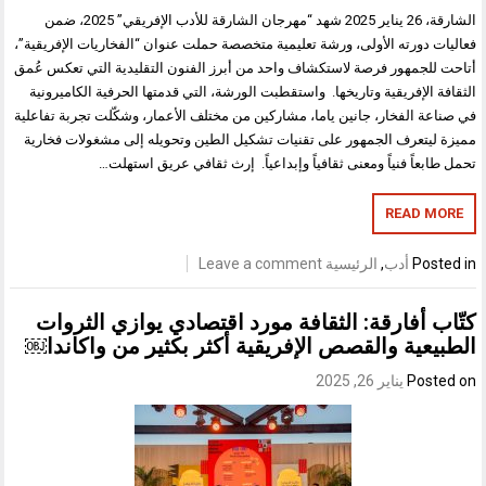
الشارقة، 26 يناير 2025 شهد “مهرجان الشارقة للأدب الإفريقي” 2025، ضمن
فعاليات دورته الأولى، ورشة تعليمية متخصصة حملت عنوان “الفخاريات الإفريقية”،
أتاحت للجمهور فرصة لاستكشاف واحد من أبرز الفنون التقليدية التي تعكس عُمق
الثقافة الإفريقية وتاريخها. واستقطبت الورشة، التي قدمتها الحرفية الكاميرونية
في صناعة الفخار، جانين ياما، مشاركين من مختلف الأعمار، وشكّلت تجربة تفاعلية
مميزة ليتعرف الجمهور على تقنيات تشكيل الطين وتحويله إلى مشغولات فخارية
تحمل طابعاً فنياً ومعنى ثقافياً وإبداعياً. إرث ثقافي عريق استهلت…
READ MORE
Posted in
أدب
,
الرئيسية
Leave a comment
كتّاب أفارقة: الثقافة مورد اقتصادي يوازي الثروات
الطبيعية والقصص الإفريقية أكثر بكثير من واكاندا￼
Posted on
يناير 26, 2025