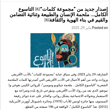
إصدار جديد من “مجموعة كلمات”￼ التاسوع
الكامل… ملحمة الإنسان والطبيعة وثنائية التضامن
والقيم في بناء الهوية والثقافة￼
Posted on
يناير 29, 2025
الشارقة، 29 يناير 2025، وفي سياق عناية “مجموعة كلمات” بالأدب الأفريقي
ورواده، واحد من أهم الأعمال في الأدب الأفريقي التي أصدرتها كلمات الملحمة
الشعرية “التاسوع الكامل… ملحمة جيكويو ومومبي”، للروائي الكيني نغوغي وا
ثيونغو، الذي يعد من رواد الأدب الأفريقي، ومؤرخي تاريخ بلده وصراعه مع
الاستعمار وتحولاته الاجتماعية بشكل روائي، والحائز على عدة جوائز رفيعة
المستوى، منها جائزة لوتس للآداب (1973)، وجائزة ناشيونال أووردز الأمريكية
(2012). تعدّ “التاسوع الكامل”، الواقعة في 196 صفحة من القطع…