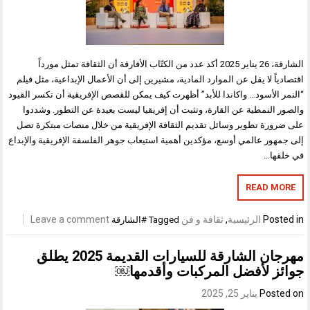
الشارقة، 26 يناير 2025 أكد عدد من الكتّاب الأفارقة أن الثقافة تمثل مورداً
اقتصادياً لا يقل عن الموارد المادية، مشيرين إلى أن الأعمال الإبداعية، مثل فيلم
“النمر الأسود… واكاندا للأبد” أظهرت كيف يمكن للقصص الإفريقية أن تكسر القيود
والصور النمطية عن القارة، وتثبت أن إفريقيا ليست بعيدة عن التطور. وشددوا
على ضرورة تطوير وسائل تقديم الثقافة الإفريقية من خلال منصات مبتكرة تصل
إلى جمهور عالمي أوسع، مؤكدين أهمية استيعاب جوهر الفلسفة الإفريقية والإبداع
في خلقها…
READ MORE
Posted in
الرئيسية
,
ثقافة و فن
Leave a comment
Tagged
#الشارقة
مهرجان الشارقة للسيارات القديمة 2025 يطلق
جوائز لأفضل المركبات وأقدمها￼
Posted on
يناير 25, 2025