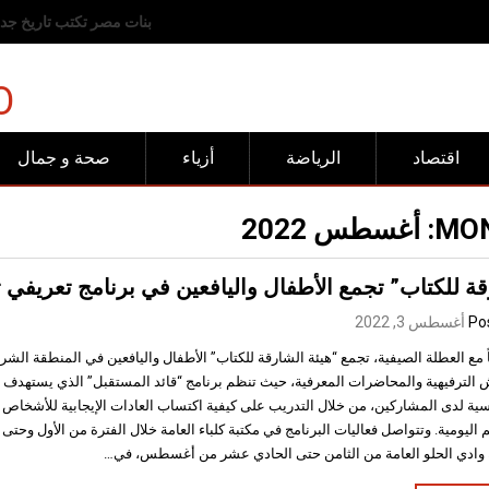
رفض عربي وإسلامي للانته
O
اقتصاد
الرياضة
أزياء
صحة و جمال
MON
أغسطس 2022
ة للكتاب” تجمع الأطفال واليافعين في برنامج تعريفي ت
Po
أغسطس 3, 2022
اً مع العطلة الصيفية، تجمع “هيئة الشارقة للكتاب” الأطفال واليافعين في المنطقة ال
 الترفيهية والمحاضرات المعرفية، حيث تنظم برنامج “قائد المستقبل” الذي يستهدف ت
سية لدى المشاركين، من خلال التدريب على كيفية اكتساب العادات الإيجابية للأشخاص ا
م اليومية. وتتواصل فعاليات البرنامج في مكتبة كلباء العامة خلال الفترة من الأول و
 وادي الحلو العامة من الثامن حتى الحادي عشر من أغسطس، في…