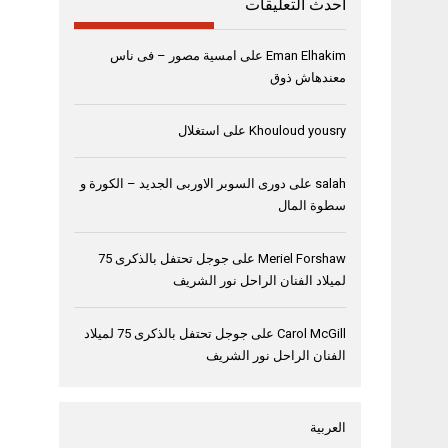
أحدث التعليقات
Eman Elhakim
على
امسية مصور – فى ناس
معندهاش ذوق
Khouloud yousry
على
استغلال
salah
على
دورى السوبر الاوربى الجديد – الكورة و
سطوة المال
Meriel Forshaw
على
جوجل تحتفل بالذكرى 75
لميلاد الفنان الراحل نور الشريف
Carol McGill
على
جوجل تحتفل بالذكرى 75 لميلاد
الفنان الراحل نور الشريف
العربية