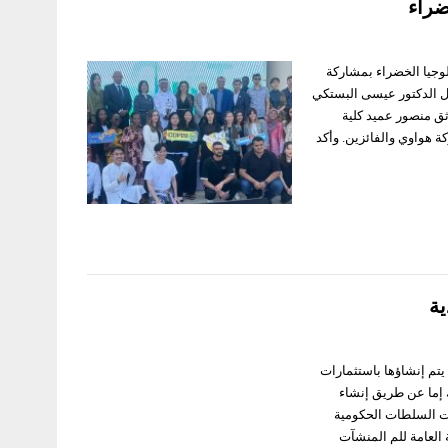
ضراء
لوجيا الخضراء بمشاركة
فل الدكتور عيسى البستكي
ثق منصور عميد كلية
ة هواوي والفائزين. وأكد
ية
تم إنشاؤها باستثمارات
كي تدخل المملكة كجزء من رؤية السعودية 2030. ويتم ذلك إما عن طريق إنشاء
درت السلطات الحكومية
ة جديدة في الربع الأول من عام 2023، وفقًا للهيئة العامة للم المنشآت