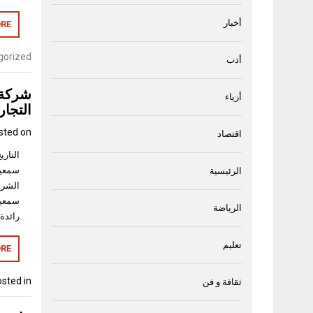
أخبار
RE
gorized
أدب
شركة 
أزياء
التجار
sted on
اقتصاد
سمعية
الرئيسية
الشرق
سمعية
الرياضة
رائدة
تعليم
RE
sted in
ثقافة و فن