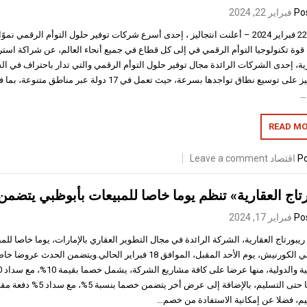
Po
فبراير 22, 2024
دبي، 22 فبراير 2024 – أعلنت انتجاليز ، إحدى أسرع شركات توفير حلول التوأم الرقمي ن
قوة تكنولوجيا التوأم الرقمي في إلى كل قطاع في جميع أنحاء العالم، عن شراكة استر
رية، إحدى الشركات الرائدة مجال توفير حلول التوأم الرقمي والتي تدار باحتراف في ا
انتجاليز على توسيع نطاق تواجدها بسرعة، حيث تعمل في 17 دولة
…
READ MO
Po
اقتصاد
Leave a comment
تاج العقارية» تنظم يوما خاصا للمبيعات بأبوظبي يتضم
Po
فبراير 17, 2024
يبورتاج العقارية، الشركة الرائدة في مجال التطوير العقاري بالإمارات، يوما خاصا لل
أبوظبي الكورنيش، يوم الأحد المقبل، الموافق 18 فبراير الحالي.ويتضم
يم، فضلا عن إمكانية الاستفادة من خصم…