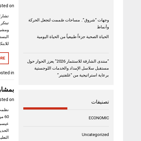
sted on
تشارك
وجهات “شروق”.. مساحات صُممت لتجعل الحركة
وأنماط
ومشرو
البستك
الحياة الصحية جزءاً طبيعياً من الحياة اليومية
للابتك
RE
“منتدى الشارقة للاستثمار 2026” يعزز الحوار حول
مستقبل سلاسل الإمداد والخدمات اللوجستية
sted in
برعاية استراتيجية من “غلفتينر”
بمشاركة أكثر من 60 من أعضاء ال
sted on
تصنيفات
نظمت 
60 
ECONOMIC
عيسى ا
الحديث
Uncategorized
التعلي