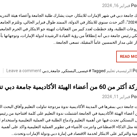
Po
فبراير 16, 2024
 جامعة دبي في شهر الإمارات للابتكار، حيث يشارك طلبة الجامعة وأعضاء هيئة التدري
تبتكر 2024″، أكبر حدث سنوي للابتكار في الدولة، الممتد طوال فبراير الحالي، وتلتزم الجام
عات الطلبة، وقد خططت لعدد كبير من الفعاليات لتهيئة جو الابتكار في الحرم الجامع
ي رئيس جامعة دبي أنه إنطلاقاً من رؤية القيادة الرشيدة لدولة الإمارات، وتوجهاتها بأن
ار على مدار الخمسين عاماً المقبلة، تسعى الجامعة…
READ MO
Po
الرئيسية
,
تعليم
Leave a comment
Tagged
#عيسى_البستكي
,
جامعة_دبي
هيئة الأكاديمية جامعة دبي تنظم ندوة عن التعليم وآفاق البحث العلمي
Po
فبراير 11, 2024
جامعة دبي بمقرها في المدينة الأكاديمية ندوة مزدوجة تناولت التعليم وآفاق البحث ا
من أعضاء الهيئة الأكاديمية في الجامعة.اشتملت ندوة التعليم على كلمة افتتاحية من رئي
لبستكي تحدث فيها عن أهمية التعليم وادماج الطلبة في العملية التعليمية واستخدام ال
ة مثل الذكاء الاصطناعي وانترنت الأشياء في تطوير العملية التعليمية.واكد على أهمية
مية والتركيز على الابتكار لخدمة الاقتصاد في إمارة دبي ودولة الإمارات.‎وتحدث…