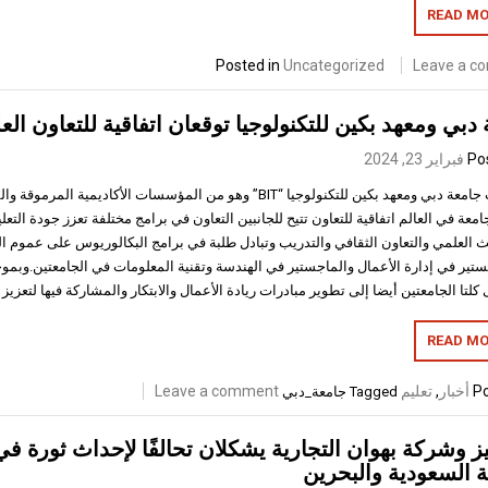
READ MO
Posted in
Uncategorized
Leave a c
دبي ومعهد بكين للتكنولوجيا توقعان اتفاقية للتعاون الع
Po
فبراير 23, 2024
وقعت جامعة دبي ومعهد بكين للتكنولوجيا “BIT” وهو من المؤسسات الأكاد
2 جامعة في العالم اتفاقية للتعاون تتيح للجانبين التعاون في برامج مختلفة تعزز جودة الت
ث العلمي والتعاون الثقافي والتدريب وتبادل طلبة في برامج البكالوريوس على عموم 
ستير في إدارة الأعمال والماجستير في الهندسة وتقنية المعلومات في الجامعتين.وبموج
لتا الجامعتين أيضا إلى تطوير مبادرات ريادة الأعمال والابتكار والمشاركة فيها لتعزيز
READ MO
Po
أخبار
,
تعليم
Leave a comment
Tagged
جامعة_دبي
يز وشركة بهوان التجارية يشكلان تحالفًا لإحداث ثورة 
ة السعودية والبحرين