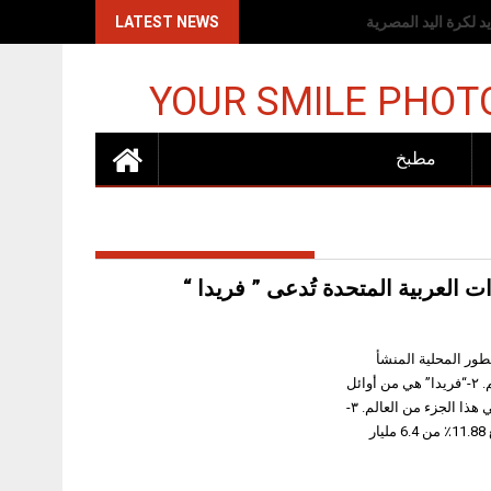
اكات الإسرائيلية
LATEST NEWS
YOUR SMILE PHOT
مطبخ
العربية المتحدة تُدعى ” فريدا “
لامة تجارية جديدة للعطور المحلية المنشأ
أطلقتها خبيرة العطور فريدا إف أجمل، التي تمزج الزيوت لابتكار عطور مميزه ذات تأثير دائم. ٢-“فريدا” هي من أوائل
العلامات التجارية للعطور التي طورتها سيدة أعمال آسيوية تعمل في مجال صناعة العطور في هذا الجزء من العالم. ٣-
من المتوقع أن ينمو سوق العطور في الإمارات العربية المتحدة بمعدل نمو سنوي مركب يبلغ 11.88٪ من 6.4 مليار