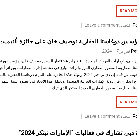
READ MO
Po
اقتصاد
Leave a comment
سس دوغاستا العقارية توصيف خان على جائزة ألتيميت ريال
Po
فبراير 17, 2024
التاريخ: دبي، الإمارات العربية المتحدة؛ 16 فبراير 2024فاز السيد
ا العقارية، المطور العقاري البارز والرائد البارز في صناعة إدارة العقارات، بجوائز أل
المدعومة من قناة إن دي تي في 2024. وتؤكد هذه الجائزة على التزام دوغاستا الع
ع العقاري في دولة الإمارات العربية المتحدة. وتحقق هذا الإنجاز في غضون ستة أشهر 
تا العقارية-المطور العقاري الجديد المبتكر الذي ترك…
READ MO
Po
اقتصاد
Leave a comment
دبي تشارك في فعاليات “الإمارات تبتكر 2024”