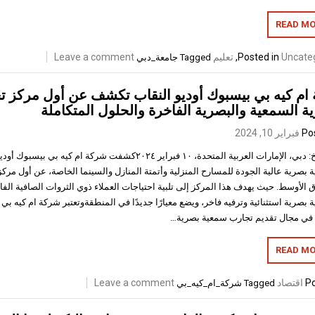
READ MO
Uncate
Posted in
,
تعليم
Leave a comment
Tagged
جامعة_دبي
ام كيه بي بيسبوك أوديو النقاب تكشف عن أول مركز ت
ية السمعية والبصرية الفاخرة والحلول المتكاملة
Po
فبراير 10, 2024
التاريخ: دبي، الإمارات العربية المتحدة، ١٠ فبراير ٢٠٢٤كشفت شركة ا
 بصرية عالية الجودة للمسارح المنزلية وأتمتة المنازل والسينما الخاصة، عن أول مرك
 الأوسط. حيث يهدف هذا المركز إلى تلبية احتياجات العملاء ذوي الثروات الصافية الفا
 بصرية استثنائية وترفيه فاخر، ويضع معيارًا جديدًا في المنطقةوتعتبر شركة ام كيه ب
 في مجال تقديم تجارب سمعية بصرية…
READ MO
Po
اقتصاد
Leave a comment
Tagged
شركة_ام_كيه_بي