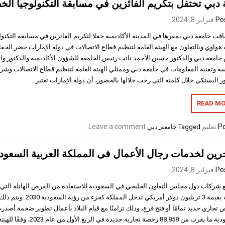
دبي تحتفل بتكريم الفائزين في مسابقة التكنولوجيا الخ
Po
فبراير 8, 2024
فت جامعة دبي بمقرها في المدينة الأكاديمية حفلا لتكريم الفائزين في مسابقة التكنو
هواوي وبالتعاون مع الهيئة العامة لتنظيم قطاع الاتصالات في دولة الإمارات.حضر الح
جامعة دبي والدكتور حسين الأحمد نائب رئيس الجامعة للشؤون الأكاديمية والدكتور وا
سة وتقنية المعلومات في جامعة دبي وممثلي الهيئة العامة لتنظيم قطاع الاتصالات وشرك
ر البستكي خلال كلمته التي رحب خلالها بالحضور، أن دولة الإمارات تعتبر…
READ MO
Po
تعليم
Leave a comment
Tagged
جامعة_دبي
رين لخدمات رجال الأعمال فى المملكة العربية السعود
Po
فبراير 8, 2024
 شركات دول مجلس التعاون الخليجي في السعودية للاستفادة من الفرص الهائلة التي ي
أجنبية بقيمة 3 تريليون دولار أمري
 تجاري جديد تمامًا أو فتح فرع، وذلك تزامنًا مع قيام البلاد بأعمال تطوير ضخمة.أص
السعودية ما يقرب من 88.858 رخصة تجاري