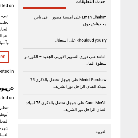
أحدث التعليقات
sted on
Eman Elhakim
على
امسية مصور – فى ناس
لجلب 
معندهاش ذوق
التجا
Khouloud yousry
على
استغلال
وآسيا
salah
على
دورى السوبر الاوربى الجديد – الكورة و
RE
سطوة المال
sted in
Meriel Forshaw
على
جوجل تحتفل بالذكرى 75
«ريبور
لميلاد الفنان الراحل نور الشريف
sted on
Carol McGill
على
جوجل تحتفل بالذكرى 75 لميلاد
تنظم ر
الفنان الراحل نور الشريف
العربية
التسل