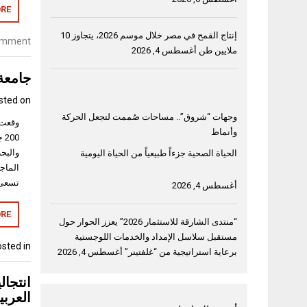
RE
إنتاج القمح في مصر خلال موسم 2026، يتجاوز 10
omment
ملايين طن
أغسطس 4, 2026
جامعة 
sted on
وجهات “شروق”.. مساحات صُممت لتجعل الحركة
وأنماط
00
والبح
الحياة الصحية جزءاً طبيعياً من الحياة اليومية
الماج
تسعى ك
أغسطس 4, 2026
RE
“منتدى الشارقة للاستثمار 2026” يعزز الحوار حول
مستقبل سلاسل الإمداد والخدمات اللوجستية
sted in
برعاية استراتيجية من “غلفتينر”
أغسطس 4, 2026
انتجال
العربي