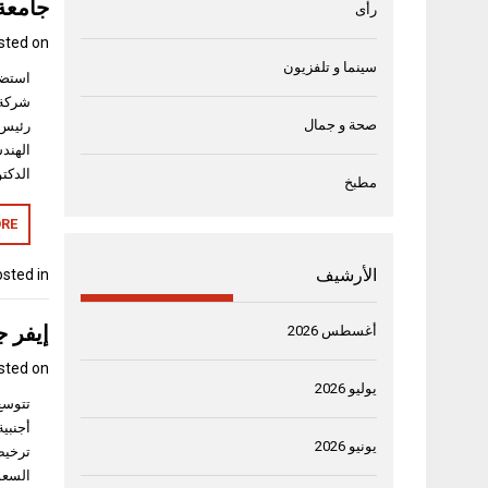
جامعة 
رأى
sted on
سينما و تلفزيون
استضا
شركة 
صحة و جمال
رئيس 
الهند
الدكتو
مطبخ
RE
الأرشيف
sted in
إيفر ج
أغسطس 2026
sted on
يوليو 2026
تتوسع
يونيو 2026
ترخيص