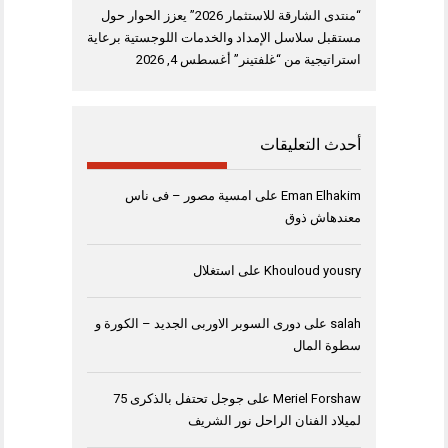
“منتدى الشارقة للاستثمار 2026” يعزز الحوار حول
مستقبل سلاسل الإمداد والخدمات اللوجستية برعاية
استراتيجية من “غلفتينر”
أغسطس 4, 2026
أحدث التعليقات
Eman Elhakim
على
امسية مصور – فى ناس
معندهاش ذوق
Khouloud yousry
على
استغلال
salah
على
دورى السوبر الاوربى الجديد – الكورة و
سطوة المال
Meriel Forshaw
على
جوجل تحتفل بالذكرى 75
لميلاد الفنان الراحل نور الشريف