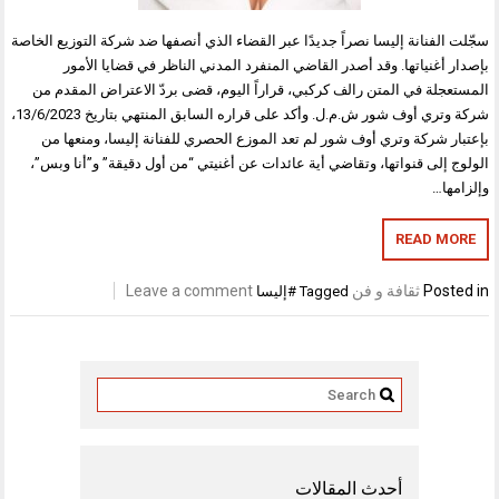
سجّلت الفنانة إليسا نصراً جديدًا عبر القضاء الذي أنصفها ضد شركة التوزيع الخاصة
بإصدار أغنياتها. وقد أصدر القاضي المنفرد المدني الناظر في قضايا الأمور
المستعجلة في المتن رالف كركبي، قراراً اليوم، قضى بردّ الاعتراض المقدم من
شركة وتري أوف شور ش.م.ل. وأكد على قراره السابق المنتهي بتاريخ 13/6/2023،
بإعتبار شركة وتري أوف شور لم تعد الموزع الحصري للفنانة إليسا، ومنعها من
الولوج إلى قنواتها، وتقاضي أية عائدات عن أغنيتي “من أول دقيقة” و”أنا وبس”،
وإلزامها…
READ MORE
Posted in
ثقافة و فن
Leave a comment
Tagged
#إليسا
أحدث المقالات