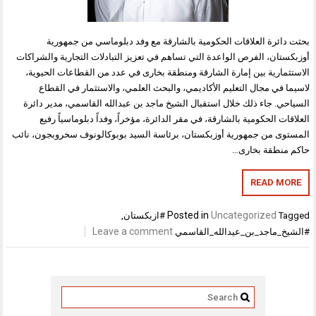
بحثت دائرة العلاقات الحكومية بالشارقة مع وفد دبلوماسي من جمهورية
أوزبكستان، الفرص الواعدة التي تساهم في تعزيز التبادلات التجارية والشراكات
الاستثمارية بين إمارة الشارقة ومنطقة بخارى في عدد من القطاعات الحيوية،
لاسيما في مجال التعليم الأكاديمي، والبحث العلمي، والاستثمار في القطاع
السياحي. جاء ذلك خلال استقبال الشيخ ماجد بن عبدالله القاسمي، مدير دائرة
العلاقات الحكومية بالشارقة، في مقر الدائرة، مؤخراً، وفداً دبلوماسياً رفيع
المستوى من جمهورية أوزبكستان، برئاسة السيد بوبوكالونوف سخروبجون، نائب
حاكم منطقة بخارى…
READ MORE
Posted in
Uncategorized
Tagged
#ازبكستان
,
Leave a comment
#الشيخ_ماجد_بن_عيدالله_القاسمي