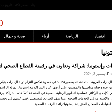
رفض عربي وإسلامي للانته
O
اقتصاد
الرياضة
أزياء
صحة و جمال
نيا
ات وإستونيا: شراكة وتعاون في رقمنة القطاع الصحي ل
Po
ديسمبر 3, 2024
دبي، الإمارات العربية المتحدة، 3 ديسمبر 2024: في خطوة تعكس التزام دولة 
 جودة حياة مواطنيها والمقيمين على أرضها، تُبرز الشراكة مع إستونيا، الدولة الرائدة
 كإحدى الركائز الأساسية لتطوير الرعاية الصحية في المنطقة. تُعدّ هذه الشراكة جزءاً
كار والاستدامة في الخدمات الصحية، مما يمهّد الطريق لمستقبل رقمي يُسهم في تحسي
 احتياجات السكان المتزايدة. إستونيا: رائدة الرقمنة الصحية…