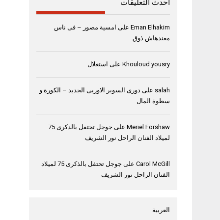
أحدث التعليقات
Eman Elhakim
على
امسية مصور – فى ناس
معندهاش ذوق
Khouloud yousry
على
استغلال
salah
على
دورى السوبر الاوربى الجديد – الكورة و
سطوة المال
Meriel Forshaw
على
جوجل تحتفل بالذكرى 75
لميلاد الفنان الراحل نور الشريف
Carol McGill
على
جوجل تحتفل بالذكرى 75 لميلاد
الفنان الراحل نور الشريف
العربية