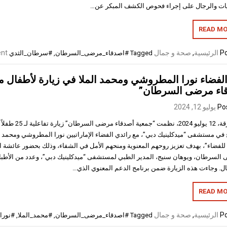
يات والرجال على إجراء فحوص الكشف المبكر عن…
READ MO
Po
الرئيسية
,
صحة و جمال
nt
Tagged
#اصدقاء_مرضى_السرطان
,
#سرطان_الثدي
 الفضاء نورا المطروشي ومحمد الملا في زيارة لأطفال
اء مرضى السرطان”
Po
يوليو 12, 2024
الشارقة، 12 يوليو 24
ج في مستشفى “ميدكلينيك دبي”، مع رائدي الفضاء الإماراتيين نورا المطروشي ومحمد 
للفضاء”، بهدف تعزيز روحهم المعنوية ومنحهم الأمل في الشفاء، وذلك بحضور عائشة ال
السرطان، ويوهان سنيج، المدير الطبي لمستشفى “ميدكلينيك دبي”، وعدد من الأطبا
ال. وجاءت هذه الزيارة ضمن برنامج الدعم المعنوي الذي…
READ MO
Po
الرئيسية
,
صحة و جمال
Tagged
#اصدقاء_مرضى_السرطان
,
#محمد_الملا
,
#نورا