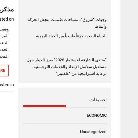
مذكرة
sted on
وجهات “شروق”.. مساحات صُممت لتجعل الحركة
وأنماط
وقعت 
للمرض
الحياة الصحية جزءاً طبيعياً من الحياة اليومية
الدعم
الخدم
المجت
“منتدى الشارقة للاستثمار 2026” يعزز الحوار حول
مستقبل سلاسل الإمداد والخدمات اللوجستية
RE
برعاية استراتيجية من “غلفتينر”
sted in
تصنيفات
ECONOMIC
Uncategorized