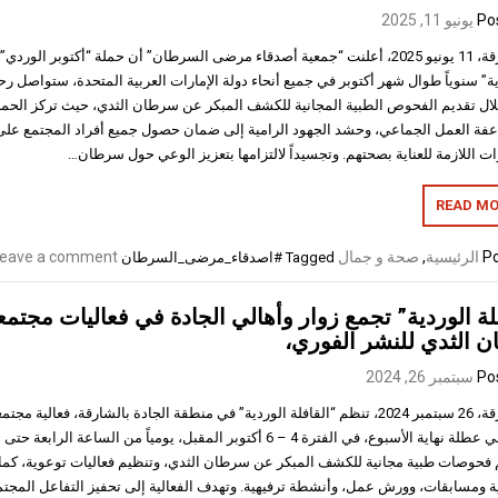
Po
يونيو 11, 2025
الشارقة، 11 يونيو 2025، أعلنت “جمعية أصدقاء مرضى السرطان” أن حملة “أكتوبر الور
ة” سنوياً طوال شهر أكتوبر في جميع أنحاء دولة الإمارات العربية المتحدة، ستواصل رح
ال تقديم الفحوص الطبية المجانية للكشف المبكر عن سرطان الثدي، حيث تركز الحم
فة العمل الجماعي، وحشد الجهود الرامية إلى ضمان حصول جميع أفراد المجتمع على 
ات اللازمة للعناية بصحتهم. وتجسيداً لالتزامها بتعزيز الوعي حول سرطان…
READ MO
Po
الرئيسية
,
صحة و جمال
eave a comment
Tagged
#اصدقاء_مرضى_السرطان
لة الوردية” تجمع زوار وأهالي الجادة في فعاليات مج
 الثدي للنشر الفوري،
Po
سبتمبر 26, 2024
الشارقة، 26 سبتمبر 2024، تنظم “القافلة الوردية” في منطقة الجادة بالشارقة، فعالي
أيام في عطلة نهاية الأسبوع، في الفترة 4 – 6 أكتوبر المقبل، يومياً من السا
 فحوصات طبية مجانية للكشف المبكر عن سرطان الثدي، وتنظيم فعاليات توعوية، كما
ة ومسابقات، وورش عمل، وأنشطة ترفيهية. وتهدف الفعالية إلى تحفيز التفاعل المجت