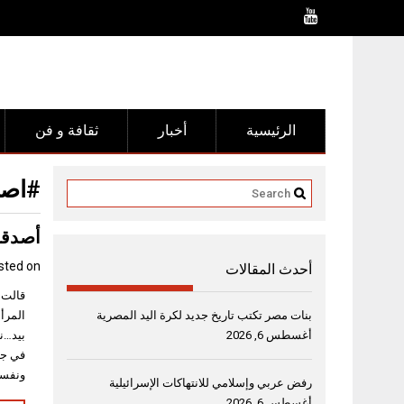
Ski
t
conten
الرئيسية
أخبار
ثقافة و فن
#اصد
أصدقاء
sted on
أحدث المقالات
قالت 
بنات مصر تكتب تاريخ جديد لكرة اليد المصرية
المرأة
أغسطس 6, 2026
بيد…ن
في جم
ونفسي
رفض عربي وإسلامي للانتهاكات الإسرائيلية
أغسطس 6, 2026