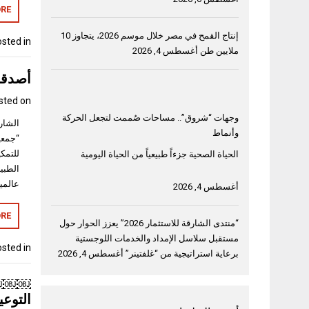
RE
إنتاج القمح في مصر خلال موسم 2026، يتجاوز 10
sted in
ملايين طن
أغسطس 4, 2026
أصدقا
sted on
وجهات “شروق”.. مساحات صُممت لتجعل الحركة
وأنماط
“جمعي
للتمكي
الحياة الصحية جزءاً طبيعياً من الحياة اليومية
الطبي
عالمية
أغسطس 4, 2026
RE
“منتدى الشارقة للاستثمار 2026” يعزز الحوار حول
مستقبل سلاسل الإمداد والخدمات اللوجستية
sted in
برعاية استراتيجية من “غلفتينر”
أغسطس 4, 2026
￼￼￼￼”
التوع