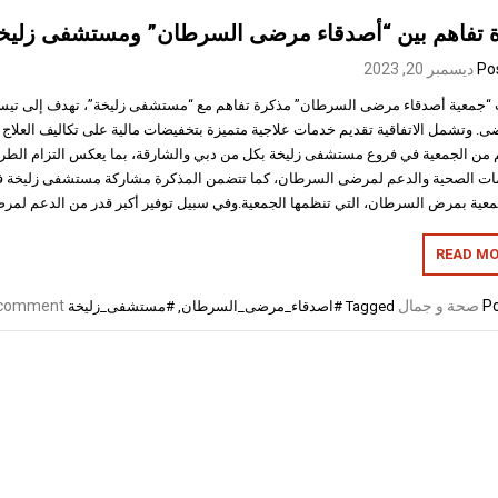
 تفاهم بين “أصدقاء مرضى السرطان” ومستشفى زليخ
Po
ديسمبر 20, 2023
“جمعية أصدقاء مرضى السرطان” مذكرة تفاهم مع “مستشفى زليخة”، تهدف إلى تيسير
ى. وتشمل الاتفاقية تقديم خدمات علاجية متميزة بتخفيضات مالية على تكاليف العلاج
 من الجمعية في فروع مستشفى زليخة بكل من دبي والشارقة، بما يعكس التزام الطر
ات الصحية والدعم لمرضى السرطان، كما تتضمن المذكرة مشاركة مستشفى زليخة ف
معية بمرض السرطان، التي تنظمها الجمعية.وفي سبيل توفير أكبر قدر من الدعم لم
READ MO
Po
صحة و جمال
 comment
Tagged
#اصدقاء_مرضى_السرطان
,
#مستشفى_زليخة