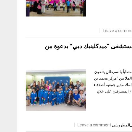
Leave a comme
 مستشفى “ميدكلينيك دبي” بدعوة من
20، نظمت “جمعية أصدقاء مرضى السرطان” زيارة تفاعلية لـ 25 طفلاً مصاباً بالسرطان يتلقون
الملا من “مركز محمد بن
ملا، مدير جمعية أصدقاء
ء المشرفين على علاج
Leave a comment
_المطروشي