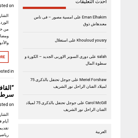
أحدث التعليقات
sted on
Eman Elhakim
على
امسية مصور – فى ناس
الوردي
معندهاش ذوق
من خل
ومضاع
Khouloud yousry
على
استغلال
والأدو
salah
على
دورى السوبر الاوربى الجديد – الكورة و
RE
سطوة المال
sted in
Meriel Forshaw
على
جوجل تحتفل بالذكرى 75
“القاف
لميلاد الفنان الراحل نور الشريف
سرطان
Carol McGill
على
جوجل تحتفل بالذكرى 75 لميلاد
sted on
الفنان الراحل نور الشريف
تقديم
العربية
رياضي