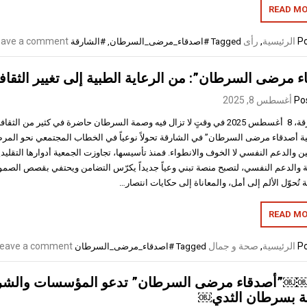
READ MO
Po
الرئيسية
,
رأى
eave a comment
Tagged
#اصدقاء_مرضى_السرطان
,
#الشارقة
ء مرضى السرطان”: من الرعاية الطبية إلى تغيير الثقا
Po
أغسطس 8, 2025
الشارقة، 8 أغسطس 2025 في وقتٍ لا تزال فيه وصمة السرطان حاضرة في كثير من ال
ة أصدقاء مرضى السرطان” في الشارقة تحولاً نوعياً في الخطاب المجتمعي نحو المرض،
ن والدعم النفسي لا الخوف والانطواء. فمنذ تأسيسها، تجاوزت الجمعية أدوارها التقليدي
ة والدعم النفسي، لتصبح منصة تبني وعياً جديداً يكرّس التضامن ويحتفي بقصص الصمو
 تُحوّل الألم إلى أمل، والمعاناة إلى حكايات انتصار…
READ MO
Po
الرئيسية
,
صحة و جمال
eave a comment
Tagged
#اصدقاء_مرضى_السرطان
أصدقاء مرضى السرطان” تدعو المؤسسات والشركات
ية بسرطان الثدي￼