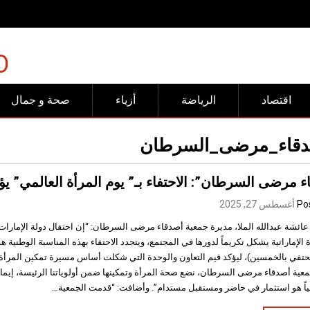
رفض عربي وإسلامي للانته
O
اقتصاد
الرياضة
أزياء
صحة و جمال
قاء_مرضى_السرطان
 مرضى السرطان”: الاحتفاء بـ” يوم المرأة العالمي” يؤ
Po
أغسطس 27, 2025
عائشة عبدالله الملا، مديرة جمعية أصدقاء مرضى السرطان: “إن احتفال دولة الإمارات ا
 الإماراتية يشكل تكريماً لدورها في المجتمع، ويتجدد الاحتفاء بهذه المناسبة الوطنية هذ
حتفي بالخمسين)، ليؤكد قيم التعاون والوحدة التي شكلت أساس مسيرة تمكين المرأة في
عية أصدقاء مرضى السرطان، نضع صحة المرأة وتمكينها ضمن أولوياتنا الرئيسة، إيماناً 
اً هو استثمار في حاضر ومستقبل مستدام”. وأضافت: “قدمت الجمعية…