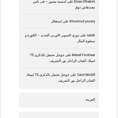
Eman Elhakim
على
امسية مصور – فى ناس
معندهاش ذوق
Khouloud yousry
على
استغلال
salah
على
دورى السوبر الاوربى الجديد – الكورة و
سطوة المال
Meriel Forshaw
على
جوجل تحتفل بالذكرى 75
لميلاد الفنان الراحل نور الشريف
Carol McGill
على
جوجل تحتفل بالذكرى 75 لميلاد
الفنان الراحل نور الشريف
العربية