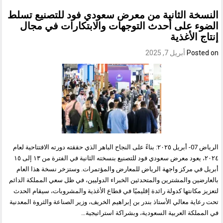
النسخة الثانية من معرض سعودي فود للتصنيع تسلط
الضوء على أحدث التوجهات والابتكارات في مجال
إنتاج الأغذية
Posted on
أبريل 7, 2025
الرياض 07- أبريل ٢٠٢٥: بناءً على النجاح الباهر الذي حققته دورته الافتتاحية لعام
٢٠٢٤، يعود معرض سعودي فود للتصنيع بنسخته الثانية في الفترة من ١٣ إلى ١٥
أبريل في مركز واجهة الرياض للمعارض والمؤتمرات. وستزخر نسخة هذا العام
بالعارضين والمشترين والمتحدثين الخبراء الدوليين، في ظل سعي المملكة الدائم
لتعزيز مكانتها كدولة رائدة إقليميًا في قطاع الأغذية والمشروبات، سيقام الحدث
تحت رعاية معالي الأستاذ بندر بن إبراهيم الخريف، وزير الصناعة والثروة المعدنية
في المملكة العربية السعودية، وبشراكة استراتيجية…