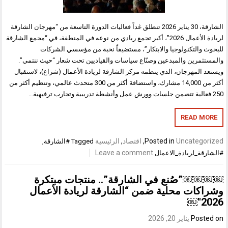
الشارقة، 30 يناير 2026 تنطلق غداً فعاليات الدورة التاسعة من “مهرجان الشارقة
لريادة الأعمال 2026″، أكبر تجمع ريادي من نوعه في المنطقة، في “مجمع الشارقة
للبحوث والتكنولوجيا والابتكار”، مستضيفاً نخبة من مؤسسي الشركات
والمستثمرين والمبدعين وصنّاع سياسات والقياديين تحت شعار “حيث ننتمي”.
ويستعد المهرجان، الذي ينظمه مركز الشارقة لريادة الأعمال (شراع)، لاستقبال
أكثر من 14,000 مشارك، واستضافة أكثر من 300 متحدث عالمي، وتنظيم أكثر من
250 فعالية تتضمن جلسات وورش عمل وأنشطة تدريبية وتجارب ترفيهية…
READ MORE
Uncategorized
Posted in
,
اقتصاد
,
الرئيسية
Tagged
#الشارقة
,
Leave a comment
#الشارقة_لريادة_الاعمال
￼￼￼￼”صُنع في الشارقة”.. منتجات مبتكرة
وشراكات محلية ضمن “الشارقة لريادة الأعمال
2026″￼
Posted on
يناير 20, 2026