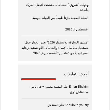
وجهات “شروق”.. مساحات صُممت لتجعل الحركة
وأنماط
الحياة الصحية جزءاً طبيعياً من الحياة اليومية
أغسطس 4, 2026
“منتدى الشارقة للاستثمار 2026” يعزز الحوار حول
مستقبل سلاسل الإمداد والخدمات اللوجستية برعاية
استراتيجية من “غلفتينر”
أغسطس 4, 2026
أحدث التعليقات
Eman Elhakim
على
امسية مصور – فى ناس
معندهاش ذوق
Khouloud yousry
على
استغلال