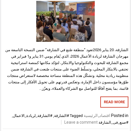
الشارقة، 20 يناير 2026تعود “منطقة صُنع في الشارقة” ضمن النسخة التاسعة من
مهرجان الشارقة لريادة الأعمال 2026، الذي يُقام يومي 31 يناير و1 فبراير في
مجمع الشارقة للبحوث والتكنولوجيا والابتكار، لتؤكد مكانتها كمنصة استراتيجية
تحتفي بالابتكار المحلي، وتسلّط الضوء على منتجات صُنعت في الشارقة ضمن
منظومة ريادية محلية. وتشكّل هذه المنطقة مساحة مخصصة لاستعراض منتجات
طوّرها مؤسسون داخل الإمارة، وتعكس قدرتهم على تحويل الأفكار إلى منتجات
قائمة، بما يفتح آفاقًا للتواصل مع الشركاء والعملاء، ويعزّز…
READ MORE
Posted in
اقتصاد
,
الرئيسية
Tagged
#الشارقة
,
#الشارقة_لريادة_الاعمال
,
Leave a comment
#صنع_فى_الشارقة