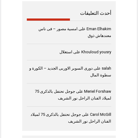
أحدث التعليقات
Eman Elhakim
على
امسية مصور – فى ناس
معندهاش ذوق
Khouloud yousry
على
استغلال
salah
على
دورى السوبر الاوربى الجديد – الكورة و
سطوة المال
Meriel Forshaw
على
جوجل تحتفل بالذكرى 75
لميلاد الفنان الراحل نور الشريف
Carol McGill
على
جوجل تحتفل بالذكرى 75 لميلاد
الفنان الراحل نور الشريف