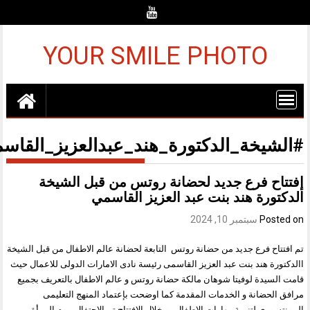
c
YOUR SMILE PHOTO
لشيخة_الدكتورة_هند_عبدالعزيز_القاسمي
تاح فرع جديد لحضانة روتس من قبل الشيخة
كتورة هند بنت عبد العزيز القاسمي
Poste
سبتمبر 10, 2024
فتتاح فرع جديد من حضانة روتس التابعة لحضانة عالم الاطفال من قبل الشيخة
كتورة هند بنت عبد العزيز القاسمى رئيسة نادى الامارات الدولى للاعمال حيث
 السيدة لوفيتا شوهان مالكة حضانة روتس و عالم الاطفال بالتعريف بجميع
ق الحضانة و الخدمات المقدمة كما اوضحت بإعتماد المنهج التعليمى
تسورى لتنيمة مهارات الاطفال . و خلال الافتتاح تم الاحتفال بيوم المرأة