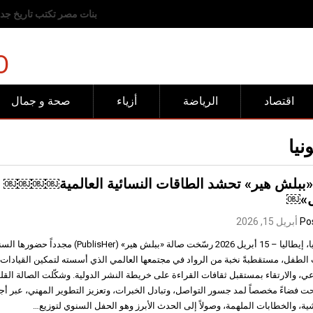
رفض عربي وإسلامي للانته
O
اقتصاد
الرياضة
أزياء
صحة و جمال
نيا
«ببلش هير» تحشد الطاقات النسائية العالمية￼￼￼￼ ف
ل»￼
Po
أبريل 15, 2026
بولونيا، إيطاليا – 15 أبريل 2026 رسّخت صالة «ببلش ه
الطفل، مستقطبةً نخبة من الرواد في مجتمعها العالمي الذي أسسته لتمكين القيادات النس
عي، والارتقاء بمستقبل ثقافات القراءة على خريطة النشر الدولية. وشكّلت الصالة القل
احت فضاءً مخصصاً لمد جسور التواصل، وتبادل الخبرات، وتعزيز التطوير المهني، عبر أج
ية، والخطابات الملهمة، وصولاً إلى الحدث الأبرز وهو الحفل السنوي لتوزيع…