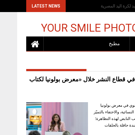
اكات الإسرائيلية
LATEST NEWS
YOUR SMILE PHOT
مطبخ
ي قطاع النشر خلال «معرض بولونيا لكتاب
ير» (PublisHer) مجدداً حضورها السنوي في معرض بولونيا
ائية، والاحتفاء بالتميّز
ب النابض لهذه التظاهرة؛
ندة حافلة بالحلقات