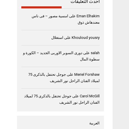
أحدث التعليقات
Eman Elhakim
على
امسية مصور – فى ناس
معندهاش ذوق
Khouloud yousry
على
استغلال
salah
على
دورى السوبر الاوربى الجديد – الكورة و
سطوة المال
Meriel Forshaw
على
جوجل تحتفل بالذكرى 75
لميلاد الفنان الراحل نور الشريف
Carol McGill
على
جوجل تحتفل بالذكرى 75 لميلاد
الفنان الراحل نور الشريف
العربية