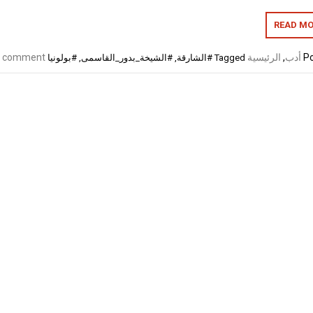
READ MO
Po
أدب
,
الرئيسية
a comment
Tagged
#الشارقة
,
#الشيخة_بدور_القاسمى
,
#بولونيا