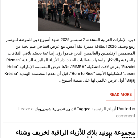
دبي، الإمارات العربية المتحدة، 2 سبتمبر 2025: شهد أسبوع دبي للموضة لموسم
ربيع وصيف 2026 انطلاقة مميزة ليلة أمس، مع عرض افتتاحي ضم نخبة من
المصممين الإقليميين والعالميين الذين قدموا رؤى إبداعية تجسّد تلاقي الثقافات
والحرفية والابتكار. واستهلت فعاليات الحدث دار الأزياء الماليزية الراقية “Rizman
Ruzaini” بعرض لافت لتشكيلة “RIMBA”، تلاها عرض المصممة الإماراتية “Heba
Jasmi” لتشكيلتها الأنيقة “Born to Rise”، قبل أن تقدم المصممة الهندية “Krèsha
Bajaj” أول عرض عالمي لها على منصة أسبوع…
READ MORE
Posted in
أزياء
,
الرئيسية
Leave a
Tagged
#دبي
,
#دبي_فاشون_ويك
comment
مجموعة بيونيد بلاك للأزياء الراقية لخريف وشتاء