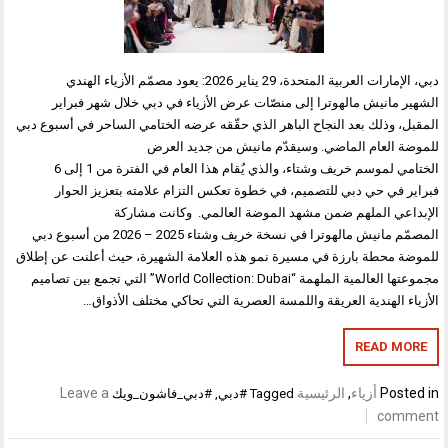
دبي، الإمارات العربية المتحدة، 29 يناير 2026: يعود مصمّم الأزياء الهندي
الشهير مانيش مالهوترا إلى منصّات عرض الأزياء في دبي خلال شهر فبراير
المقبل، وذلك بعد النجاح الباهر الذي حقّقه عرضه الختامي الساحر في أسبوع دبي
للموضة العام الماضي. وسيقدّم مانيش من جديد العرض
الختامي لموسم خريف وشتاء، والذي يُقام هذا العام في الفترة من 1 إلى 6
فبراير في حي دبي للتصميم، في خطوة تعكس التزام علامته بتعزيز الحوار
الإبداعي الملهم ضمن مشهد الموضة العالمي. وكانت مشاركة
المصمّم مانيش مالهوترا في نسخة خريف وشتاء 2025 – 2026 من أسبوع دبي
للموضة محطة بارزة في مسيرة نمو هذه العلامة الشهيرة، حيث أعلنت عن إطلاق
مجموعتها العالمية الملهمة “World Collection: Dubai” التي تجمع بين تصاميم
الأزياء الهندية العريقة واللمسة العصرية التي تحاكي مختلف الأذواق…
READ MORE
Posted in
أزياء
,
الرئيسية
Leave a
Tagged
#دبي
,
#دبي_فاشون_ويك
comment