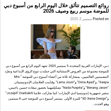
روائع التصميم تتألق خلال اليوم الرابع من أسبوع دبي
للموضة موسم ربيع وصيف 2026
Posted on
سبتمبر 5, 2025
دبي، الإمارات العربية المتحدة، 5 سبتمبر 2025: شهد اليوم الرابع من أسبوع دبي
للموضة مجموعة من العروض الاستثنائية التي جسّدت تنوع الرؤى الإبداعية وتفرّد
المصممين العالميين، بمشاركة ثلاثة من أعضاء أسبوع دبي للموضة “Mrs.
Keepa”، و”Dima Ayad” و”Lama Jouni”. وقدّمت العلامتان الإندونيسيتان
“Benang Jarum” و”Nada Puspita” تشكيلتيهما بحضور سعادة حسين باجيس،
سفير جمهورية إندونيسيا لدى الإمارات؛ كما شاركت علامتا Jozeph” Diarbakrli”
و”XD Xenia Design” للمرة الأولى. يستمر أسبوع دبي للموضة حتى 6 سبتمبر،
وهو الحدث…