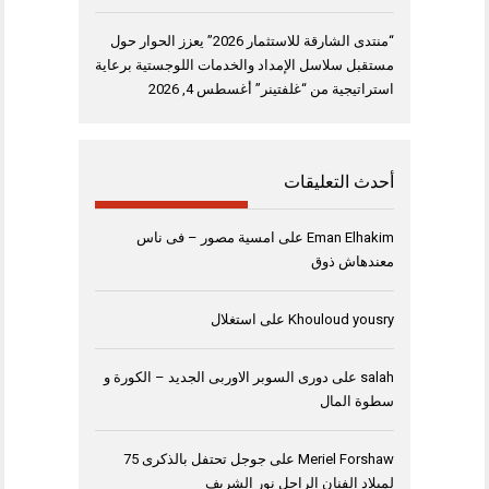
“منتدى الشارقة للاستثمار 2026” يعزز الحوار حول
مستقبل سلاسل الإمداد والخدمات اللوجستية برعاية
استراتيجية من “غلفتينر”
أغسطس 4, 2026
أحدث التعليقات
Eman Elhakim
على
امسية مصور – فى ناس
معندهاش ذوق
Khouloud yousry
على
استغلال
salah
على
دورى السوبر الاوربى الجديد – الكورة و
سطوة المال
Meriel Forshaw
على
جوجل تحتفل بالذكرى 75
لميلاد الفنان الراحل نور الشريف