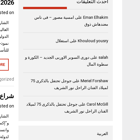
أحدث التعليقات
2026
sted on
Eman Elhakim
على
امسية مصور – فى ناس
معندهاش ذوق
العال
الدول
Khouloud yousry
على
استغلال
نموذجا
للتأسي
salah
على
دورى السوبر الاوربى الجديد – الكورة و
سطوة المال
RE
gorized
Meriel Forshaw
على
جوجل تحتفل بالذكرى 75
لميلاد الفنان الراحل نور الشريف
شراع 
Carol McGill
على
جوجل تحتفل بالذكرى 75 لميلاد
sted on
الفنان الراحل نور الشريف
و”إكسب
وانسج
العربية
لدولة 