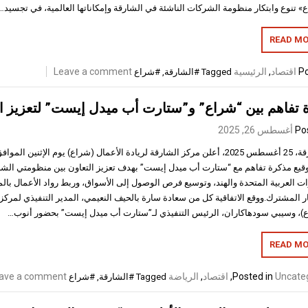
» تنوع وابتكار منظومة الشركات الناشئة في الشارقة وإمكاناتها العالمية، في تجسيد…
READ MO
Po
اقتصاد
,
الرئيسية
Leave a comment
Tagged
#الشارقة
,
#شراع
 تفاهم بين “شراع” و”ستارت أب ميدل إيست” لتعزيز
Po
أغسطس 26, 2025
قيع مذكرة تفاهم مع “ستارت أب ميدل إيست” بهدف تعزيز التعاون بين منظومتي الشر
ات العربية المتحدة والهند، وتوسيع فرص الوصول إلى الأسواق، وربط رواد الأعمال بالم
ار المشترك.ووقع الاتفاقية كل من سعادة سارة بالحيف النعيمي، المدير التنفيذي لمركز 
)، وسيبي سودهاكاران، الرئيس التنفيذي لـ”ستارت أب ميدل إيست” بحضور أنوب…
READ MO
Uncate
Posted in
,
اقتصاد
,
الرياضة
ave a comment
Tagged
#الشارقة
,
#شراع