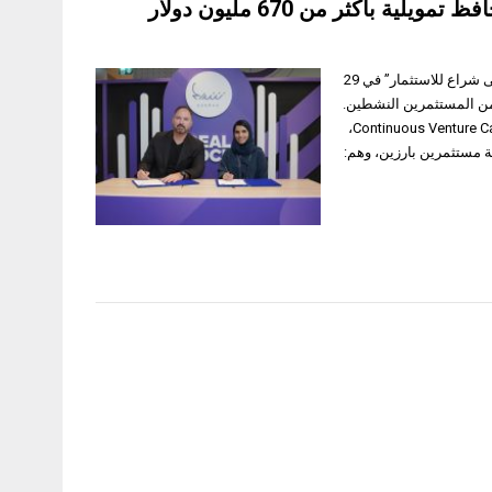
أكثر من 670 مليون دولار
الشارقة، 30 مايو 2025 نظم مركز الشارقة لريادة الأعمال (شراع) النسخة الأولى من “مرسى شراع للاستثمار” في 29
ل مع مجموعة من المستثمرين النشطين.
كما شهدت الفعالية توقيع مذكرة تفاهم بين (شراع) وشركة “كونتينوس فينشر كابيتال” Continuous Venture Capital،
ة مستثمرين بارزين، وهم: