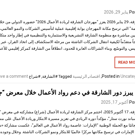
Po
يناير 29, 2026
الشارقة، 29 يناير 2026 يعزز “مهرجان الشارقة لريادة الأعما
يمة” التي ترسخ مكانة المهرجان بوابة إقليمية عملية لتأسيس الشركات والنمو العال
يين مباشرة مع منظومة الشارقة التشريعية والاستثمارية والتنظيمية في إطار واحد متكا
ً متقدّماً لكيفية انتقال الشركات الناشئة من مرحلة الاستكشاف إلى اتخاذ القرار، عب
س، والتوسّع، وبناء الشراكات العابرة للحدود، انطلاقاً من الشارقة كمركز إقليمي للأعما
READ MO
Uncate
Posted in
,
اقتصاد
,
الرئيسية
ave a comment
Tagged
#الشارقة
,
#شراع
يبرز دور الشارقة في دعم رواد الأعمال خلال معرض “ج
Po
أكتوبر 17, 2025
اند نورث ستار”، مؤكداً دوره الريادي في تعزيز مسيرة الابتكار وريادة الأعمال على مس
امًا مع الحملة الوطنية “الإمارات: عاصمة رواد الأعمال في العالم”، عكست مشاركة «ش
الإمارات في ترسيخ مكانتها مركزًا عالميًا للابتكار ونمو الشركات الناشئة. وخلال وج