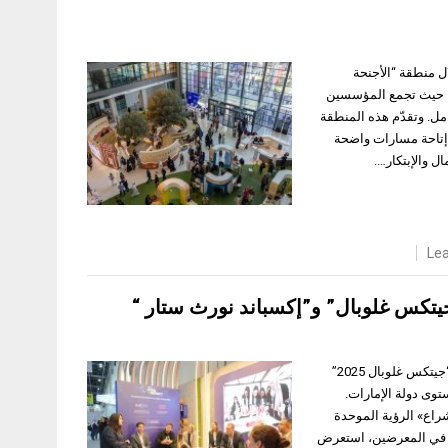
ل 2026” حضوره الدولي من خلال منطقة “الأجنحة
مي، حيث تجمع المؤسسين
مل. وتقدّم هذه المنطقة
ر إتاحة مسارات واضحة
ل والإبتكار….
Le
يتكس غلوبال” و”إكسباند نورث ستار “
الشارقة، 17 أكتوبر 2025، اختتم مركز الشارقة لريادة الأعمال (شراع) مشاركته في معرض “جيتكس غلوبال 2025”
توى دولة الإمارات.
راع» الرؤية الموحدة
وده في المعرضين، استعرض