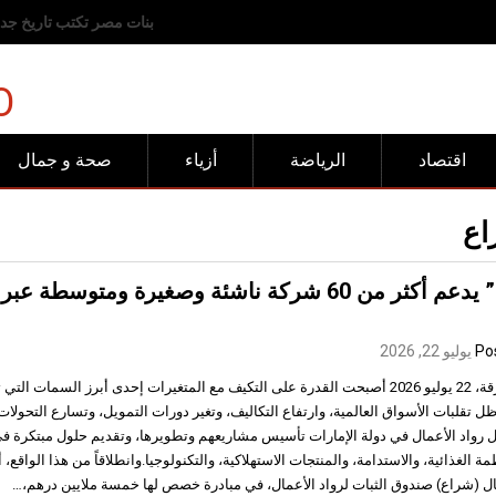
رفض عربي وإسلامي للانته
O
اقتصاد
الرياضة
أزياء
صحة و جمال
ع
Po
يوليو 22, 2026
الشارقة، 22 يوليو 2026 أصبحت القدرة على التكيف مع المتغيرات إحدى أبرز السمات ال
ل تقلبات الأسواق العالمية، وارتفاع التكاليف، وتغير دورات التمويل، وتسارع التحول
 رواد الأعمال في دولة الإمارات تأسيس مشاريعهم وتطويرها، وتقديم حلول مبتكرة في
مة الغذائية، والاستدامة، والمنتجات الاستهلاكية، والتكنولوجيا.وانطلاقاً من هذا الواقع
ال (شراع) صندوق الثبات لرواد الأعمال، في مبادرة خصص لها خمسة ملايين درهم،…