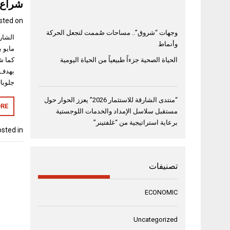
شراع ي
sted on
وجهات “شروق”.. مساحات صُممت لتجعل الحركة
وأنماط
الحياة الصحية جزءاً طبيعياً من الحياة اليومية
بهدف 
جلوبال فينتشرز ures
“منتدى الشارقة للاستثمار 2026” يعزز الحوار حول
RE
مستقبل سلاسل الإمداد والخدمات اللوجستية
برعاية استراتيجية من “غلفتينر”
sted in
تصنيفات
ECONOMIC
Uncategorized