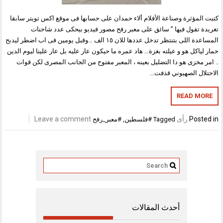
كتبت المؤثرة وصناعة الأفلام ألاء حمدان على حسابها فى موقغ اكس تويتر سابقا
تغريدة تقول فيها ” سائق على معبر رفح مصور فيديو بيحكى عدد شاحنات
المساعدة اللى بتنتظر تدخل عددها للان ١٥ الف …وقبل يومين فى اب اضطر ليدبح
حمار لياكل هو و عيلته بغزة… هاد عمره ما حيكون عار عليه بل عار علينا ليوم الدين
.. امر مخزى هو دا التضليل بعينه ، المعبر مفتوح من الجانب المصرى لكن قوات
الاحتلال الصهيوني قذفت…
READ MORE
Posted in
رأى
Leave a comment
Tagged
#فلسطين
,
#معبر_رفح
أحدث المقالات