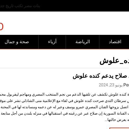
رفض عربي وإسلامي للانته
O
اقتصاد
الرياضة
أزياء
صحة و جمال
ه_علوش
صلاح يدعم كنده علوش
Po
يونيو 23, 2024
نة كنده علوش تكشف عن تلقيها الدعم من نجم المنتخب المصري ومهاجم ليفربول محمد
سرطان الثدي صرحت كنده علوش في لقاء مع الإعلامية منى الشاذلي نشر على موقع 
اتصل بزوجها الفنان المصري عمرو يوسف وعبر له عن دعمه ومساندته لها في المحنة ال
 الفنانة السورية إن صلاح عبر عن رغبته في استقبالها في منزله بلندن من أجل متابعة
 بعرض حالتها…