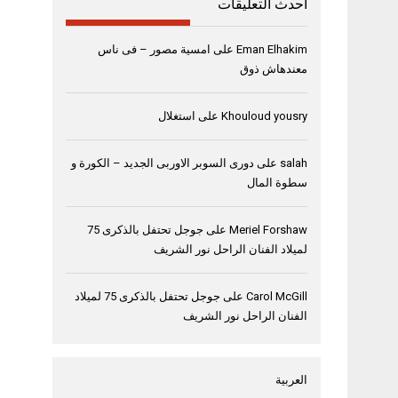
أحدث التعليقات
Eman Elhakim
على
امسية مصور – فى ناس
معندهاش ذوق
Khouloud yousry
على
استغلال
salah
على
دورى السوبر الاوربى الجديد – الكورة و
سطوة المال
Meriel Forshaw
على
جوجل تحتفل بالذكرى 75
لميلاد الفنان الراحل نور الشريف
Carol McGill
على
جوجل تحتفل بالذكرى 75 لميلاد
الفنان الراحل نور الشريف
العربية