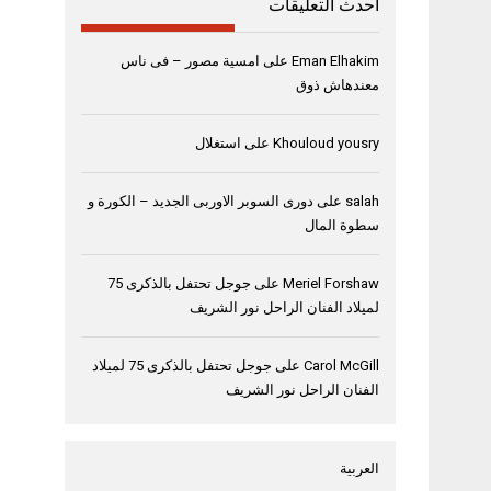
أحدث التعليقات
Eman Elhakim
على
امسية مصور – فى ناس
معندهاش ذوق
Khouloud yousry
على
استغلال
salah
على
دورى السوبر الاوربى الجديد – الكورة و
سطوة المال
Meriel Forshaw
على
جوجل تحتفل بالذكرى 75
لميلاد الفنان الراحل نور الشريف
Carol McGill
على
جوجل تحتفل بالذكرى 75 لميلاد
الفنان الراحل نور الشريف
العربية