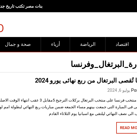
رفض عربي وإسلامي للانته
O
اقتصاد
الرياضة
أزياء
صحة و جمال
رة_البرتغال_وفرنسا
تُقصى البرتغال من ربع نهائى يورو 2024
Po
يوليو 6, 2024
تغلب منتخب فرنسا على منتخب البرتغال بركلات الترجيح 5مقاب
الى نصف النهائي ليلتقى مع اسبانيا يوم الثلاثاء القادم
READ MO