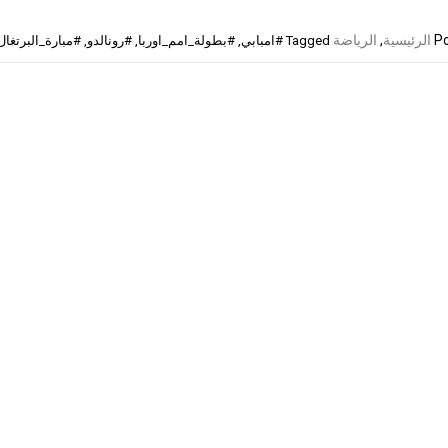
Po
الرئيسية
,
الرياضة
Tagged
#امبابي
,
#بطولة_امم_اوربا
,
#رونالدو
,
#مبارة_البرتغا