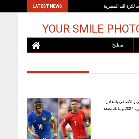
اكات الإسرائيلية
LATEST NEWS
YOUR SMILE PHOT
مطبخ
ل 3 عقب انتهاء الوقت الاصلى و الاضافى بالتعادل
السلبى فى المبارة التى جمعت بينهم مساء الجمعه ضمن مباريات ربع النهائي لبطولة امم اوربا 2024 و بذلك يصعد