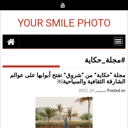
Ski
t
conten
YOUR SMILE PHOTO
#مجلة_حكاية
مجلة “حكاية” من “شروق” تفتح أبوابها على عوالم
الشارقة الثقافية والسياحية￼
Posted on
سبتمبر 24, 2025