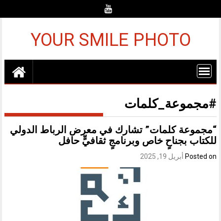
Ski
t
conten
YOUR SMILE PHOTO
#مجموعة_كلمات
“مجموعة كلمات” تشارك في معرض الرباط الدولي
للكتاب بجناحٍ خاص وبرنامجٍ ثقافيٍّ حافل
Posted on
أبريل 19, 2025