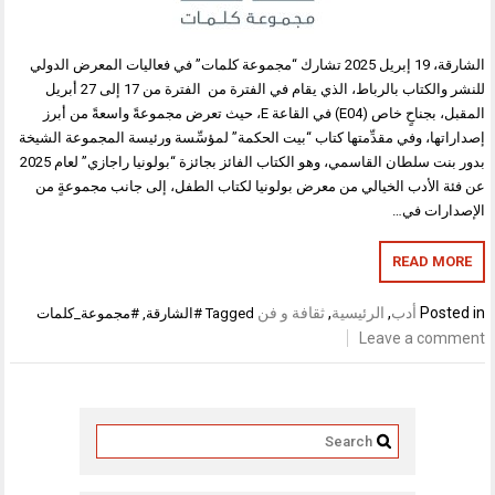
الشارقة، 19 إبريل 2025 تشارك “مجموعة كلمات” في فعاليات المعرض الدولي
للنشر والكتاب بالرباط، الذي يقام في الفترة من الفترة من 17 إلى 27 أبريل
المقبل، بجناحٍ خاص (E04) في القاعة E، حيث تعرض مجموعةً واسعةً من أبرز
إصداراتها، وفي مقدِّمتها كتاب “بيت الحكمة” لمؤسِّسة ورئيسة المجموعة الشيخة
بدور بنت سلطان القاسمي، وهو الكتاب الفائز بجائزة “بولونيا راجازي” لعام 2025
عن فئة الأدب الخيالي من معرض بولونيا لكتاب الطفل، إلى جانب مجموعةٍ من
الإصدارات في…
READ MORE
Posted in
أدب
,
الرئيسية
,
ثقافة و فن
Tagged
#الشارقة
,
#مجموعة_كلمات
Leave a comment