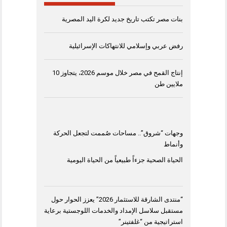
بنات مصر تكتب تاريخ جديد لكرة اليد المصرية
رفض عربي وإسلامي للانتهاكات الإسرائيلية
إنتاج القمح في مصر خلال موسم 2026، يتجاوز 10
ملايين طن
وجهات “شروق”.. مساحات صُممت لتجعل الحركة
وأنماط
الحياة الصحية جزءاً طبيعياً من الحياة اليومية
“منتدى الشارقة للاستثمار 2026” يعزز الحوار حول
مستقبل سلاسل الإمداد والخدمات اللوجستية برعاية
استراتيجية من “غلفتينر”