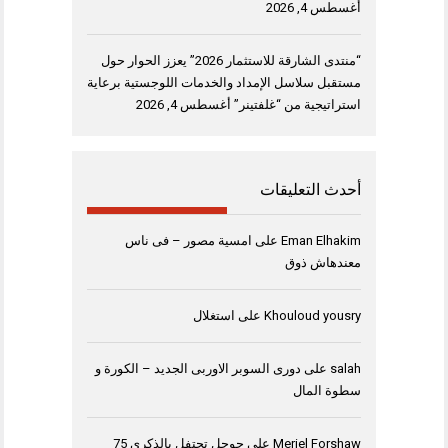
أغسطس 4, 2026
“منتدى الشارقة للاستثمار 2026” يعزز الحوار حول
مستقبل سلاسل الإمداد والخدمات اللوجستية برعاية
استراتيجية من “غلفتينر”
أغسطس 4, 2026
أحدث التعليقات
Eman Elhakim
على
امسية مصور – فى ناس
معندهاش ذوق
Khouloud yousry
على
استغلال
salah
على
دورى السوبر الاوربى الجديد – الكورة و
سطوة المال
Meriel Forshaw
على
جوجل تحتفل بالذكرى 75