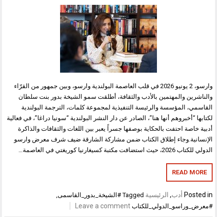
وارسو، 2 يونيو 2026 في قلب العاصمة البولندية وارسو، وبين جمهور من القرّاء
والناشرين والمهتمين بالأدب والثقافة، أطلقت سمو الشيخة بدور بنت سلطان
القاسمي، المؤسسة والرئيسة التنفيذية لمجموعة كلمات، الترجمة البولندية
لكتابها “أخبروهم أنها هنا”، الصادر عن دار النشر البولندية “سونيا دراغا”، في فعالية
أدبية خاصة احتفت بالحكاية بوصفها جسراً يعبر بين اللغات والثقافات والذاكرة
الإنسانية.وجاء إطلاق الكتاب ضمن مشاركة الشارقة ضيف شرف معرض وارسو
الدولي للكتاب 2026، حيث استضافت مكتبة كسيغارنيا كوريغتي في العاصمة…
READ MORE
Posted in
أدب
,
الرئيسية
Tagged
#الشيخة_بدور_القاسمى
,
Leave a comment
#معرض_وراسو_الدولي_للكتاب