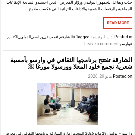
جذب وتفاعل للجمهور البولندي وزوّار المعرض، الذين احتشدوا لمتابعة الإيقاعات
الجماعية والرقصات الشعبية والأداءات التراثية التي عكست ملامح…
READ MORE
Posted in
أدب
,
الرئيسية
Tagged
#الشارقة
,
#معرض_وراسو_الدولي_للكتاب
,
Leave a comment
#وارسو
الشارقة تفتتح برنامجها الثقافي في وارسو بأمسية
شعرية تجمع خلود المعلا وورسولا مورغا ￼
Posted on
مايو 29, 2026
وارسو – بولندا، 29 مايو 2026 افتتحت إمارة الشارقة برنامجها الثقافي في معرض