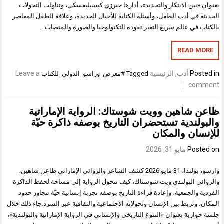
بعنوان «بين الابتكار والتجديد»، أدارها جيرزي كيسيليفسكي، وتناولت التحولات
الحديثة في أدب الطفل، وأسئلة الكتابة للأجيال الجديدة، وعلاقة الطفل المعاصر
بالكتاب في عالم سريع التغير تقوده التكنولوجيا والصورة والمنصات…
READ MORE
Posted in
أدب
,
الرئيسية
Leave a
Tagged
#معرض_وراسو_الدولي_للكتاب
comment
ظاعن شاهين وويت شوستاك: الرواية الإماراتية
والبولندية تستحضران التاريخ بوصفه ذاكرة حيّة
للإنسان والمكان
Posted on
مايو 31, 2026
وارسو، بولندا، 31 مايو 2026 كشف الشاعر والروائي الإماراتي ظاعن شاهين،
والروائي البولندي ويت شوستاك، كيف تتحول الرواية إلى مساحة لحفظ الذاكرة
الفردية والجمعية، وإعادة قراءة التاريخ بوصفه تجربة إنسانية حيّة تتجاوز حدود
المكان، وتربط بين الإنسان وتحولاته الاجتماعية والثقافية عبر السرد.جاء ذلك خلال
جلسة حوارية بعنوان «التنوع التاريخي والإنساني في الرواية الإماراتية والبولندية»،