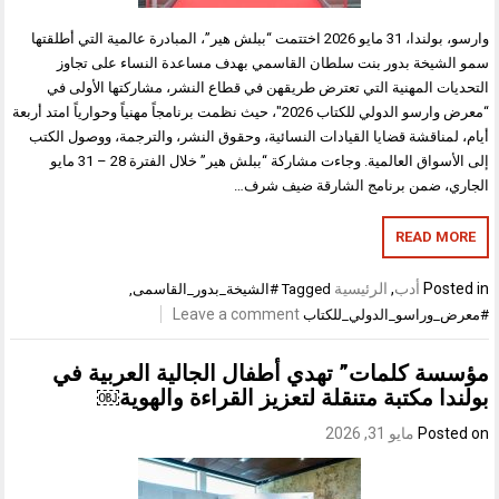
وارسو، بولندا، 31 مايو 2026 اختتمت “ببلش هير”، المبادرة عالمية التي أطلقتها
سمو الشيخة بدور بنت سلطان القاسمي بهدف مساعدة النساء على تجاوز
التحديات المهنية التي تعترض طريقهن في قطاع النشر، مشاركتها الأولى في
“معرض وارسو الدولي للكتاب 2026″، حيث نظمت برنامجاً مهنياً وحوارياً امتد أربعة
أيام، لمناقشة قضايا القيادات النسائية، وحقوق النشر، والترجمة، ووصول الكتب
إلى الأسواق العالمية. وجاءت مشاركة “ببلش هير” خلال الفترة 28 – 31 مايو
الجاري، ضمن برنامج الشارقة ضيف شرف…
READ MORE
Posted in
أدب
,
الرئيسية
Tagged
#الشيخة_بدور_القاسمى
,
Leave a comment
#معرض_وراسو_الدولي_للكتاب
مؤسسة كلمات” تهدي أطفال الجالية العربية في
بولندا مكتبة متنقلة لتعزيز القراءة والهوية￼
Posted on
مايو 31, 2026