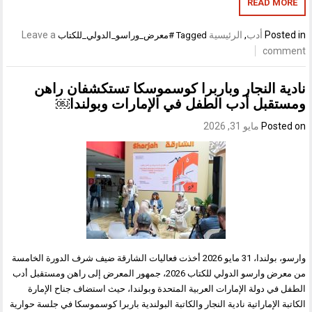
READ MORE
Posted in
أدب
,
الرئيسية
Leave a
Tagged
#معرض_وراسو_الدولي_للكتاب
comment
نادية النجار وباربرا كوسموسكا تستكشفان راهن
ومستقبل أدب الطفل في الإمارات وبولندا￼
Posted on
مايو 31, 2026
وارسو، بولندا، 31 مايو 2026 أخذت فعاليات الشارقة ضيف شرف الدورة الخامسة
من معرض وارسو الدولي للكتاب 2026، جمهور المعرض إلى راهن ومستقبل أدب
الطفل في دولة الإمارات العربية المتحدة وبولندا، حيث استضاف جناح الإمارة
الكاتبة الإماراتية نادية النجار والكاتبة البولندية باربرا كوسموسكا في جلسة حوارية