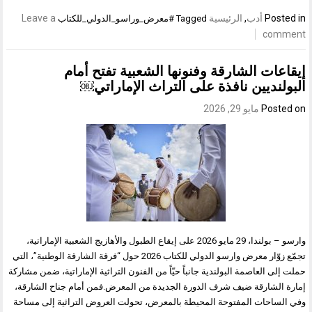
Posted in
أدب
,
الرئيسية
Leave a
Tagged
#معرض_وراسو_الدولي_للكتاب
comment
إيقاعات الشارقة وفنونها الشعبية تفتح أمام
البولنديين نافذة على التراث الإماراتي￼
Posted on
مايو 29, 2026
وارسو – بولندا، 29 مايو 2026 على إيقاع الطبول والأهازيج الشعبية الإماراتية،
تجمّع زوّار معرض وارسو الدولي للكتاب 2026 حول “فرقة الشارقة الوطنية”، التي
حملت إلى العاصمة البولندية جانباً حيّاً من الفنون التراثية الإماراتية، ضمن مشاركة
إمارة الشارقة ضيف شرف الدورة الجديدة من المعرض.فمن أمام جناح الشارقة،
وفي الساحات المفتوحة المحيطة بالمعرض، تحولت العروض التراثية إلى مساحة