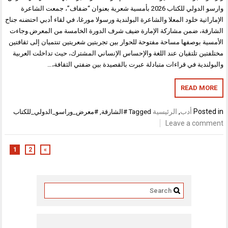
وارسو الدولي للكتاب 2026 بأمسية شعرية بعنوان “ضفاف”، جمعت الشاعرة
الإماراتية خلود المعلا والشاعرة البولندية ورسولا مورغا، في لقاء أدبي احتضنه جناح
الشارقة، ضمن مشاركة الإمارة ضيف شرف الدورة الخامسة من المعرض.وجاءت
الأمسية بوصفها مساحة مفتوحة للحوار بين تجربتين شعريتين تنتميان إلى ثقافتين
مختلفتين تلتقيان عند اللغة والإحساس الإنساني المشترك، حيث تداخلت العربية
والبولندية في قراءات متبادلة عبرت بالقصيدة بين ضفتي الثقافة،…
READ MORE
Posted in
أدب
,
الرئيسية
Tagged
#الشارقة
,
#معرض_وراسو_الدولي_للكتاب
Leave a comment
1
2
»