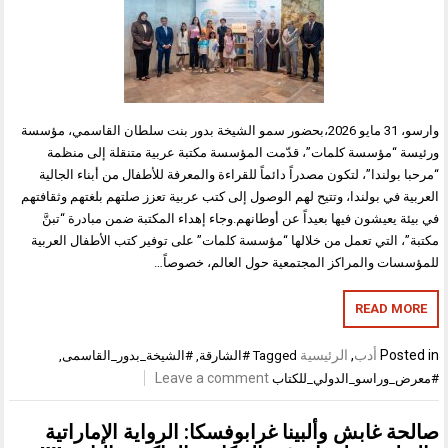
وارسو، 31 مايو 2026،بحضور سمو الشيخة بدور بنت سلطان القاسمي، مؤسسة
ورئيسة “مؤسسة كلمات”، قدّمت المؤسسة مكتبة عربية متنقلة إلى منظمة
“مرحبا بولندا”، لتكون مصدراً دائماً للقراءة والمعرفة للأطفال من أبناء الجالية
العربية في بولندا، وتتيح لهم الوصول إلى كتب عربية تعزز صلتهم بلغتهم وثقافتهم
في بيئة يعيشون فيها بعيداً عن أوطانهم.وجاء إهداء المكتبة ضمن مبادرة “تبنَّ
مكتبة”، التي تعمل من خلالها “مؤسسة كلمات” على توفير كتب الأطفال العربية
للمؤسسات والمراكز المجتمعية حول العالم، خصوصاً…
READ MORE
Posted in
أدب
,
الرئيسية
Tagged
#الشارقة
,
#الشيخة_بدور_القاسمى
,
Leave a comment
#معرض_وراسو_الدولي_للكتاب
صالحة غابش وألبينا غرابوفسكا: الرواية الإماراتية