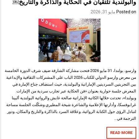
والبولندية تلتقيان في الحكاية والذاكرة والتاريخ￼
Posted on
مايو 31, 2026
وارسو، بولندا، 31 مايو 2026 فتحت مشاركة الشارقة ضيف شرف الدورة الخامسة
من معرض وارسو الدولي للكتاب 2026 الباب على المشتركات الثقافية والإبداعية
بين التجربتين السرديتين الإماراتية والبولندية، حيث استضاف جناح الإمارة في
المعرض جلسة حوارية بعنوان «فن الحكاية عبر تجارب سردية من الإمارات
وبولندا»، تحدثت خلالها الكاتبة الإماراتية صالحة غابش والروائية البولندية ألبينا
غرابوفسكا، وأدارتها الإعلامية والشاعرة شيخة المطيري.وشكّلت الجلسة مساحة
لتبادل الرؤى حول الكتابة الروائية، وعلاقة السرد بالذاكرة والتاريخ والمكان، ودور
الترجمة في…
READ MORE