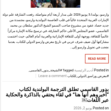
وارسو، بولندا،3 يونيو 2026 على مدار أربعة أيام متواصلة، رفعت الشارقة علم دولة
الإمارات العربية المتحدة عالياً في قلب العاصمة البولندية وارسو، مجسدة من
جديد حصاد عقود من مشروع صاحب السمو الشيخ الدكتور سلطان بن محمد
القاسمي، عضو المجلس الأعلى حاكم الشارقة، في ترسيخ مكانة الإمارة مركزاً
عالمياً للثقافة، ووجهة أولى للثقافة الإماراتية والعربية أمام العالم، حيث اختتمت
مشاركتها أول ضيف شرف عربي في تاريخ معرض وارسو الدولي للكتاب، بعدما
نجحت في تحويل وارسو إلى…
READ MORE
Posted in
أدب
,
الرئيسية
Tagged
#الشيخة_بدور_القاسمى
,
Leave a comment
#معرض_وراسو_الدولي_للكتاب
بدور القاسمي تطلق الترجمة البولندية لكتاب
“أخبروهم أنها هنا” في لقاء يحتفي بالذاكرة والحكاية
عبر اللغات￼
Posted on
يونيو 2, 2026