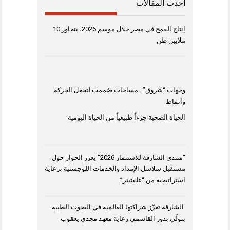
أحدث المقالات
إنتاج القمح في مصر خلال موسم 2026، يتجاوز 10
ملايين طن
وجهات “شروق”.. مساحات صُممت لتجعل الحركة
وأنماط
الحياة الصحية جزءاً طبيعياً من الحياة اليومية
“منتدى الشارقة للاستثمار 2026” يعزز الحوار حول
مستقبل سلاسل الإمداد والخدمات اللوجستية برعاية
استراتيجية من “غلفتينر”
الشارقة تعزّز شراكتها العالمية في البحوث الطبية
بتولّي بدور القاسمي رعاية معهد مجدي يعقوب