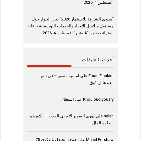
أغسطس 4, 2026
“منتدى الشارقة للاستثمار 2026” يعزز الحوار حول
مستقبل سلاسل الإمداد والخدمات اللوجستية برعاية
استراتيجية من “غلفتينر”
أغسطس 4, 2026
أحدث التعليقات
Eman Elhakim
على
امسية مصور – فى ناس
معندهاش ذوق
Khouloud yousry
على
استغلال
salah
على
دورى السوبر الاوربى الجديد – الكورة و
سطوة المال
Meriel Forshaw
على
جوجل تحتفل بالذكرى 75