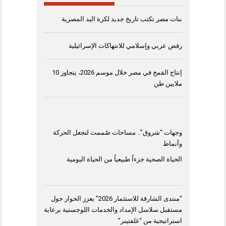
بنات مصر تكتب تاريخ جديد لكرة اليد المصرية
رفض عربي وإسلامي للانتهاكات الإسرائيلية
إنتاج القمح في مصر خلال موسم 2026، يتجاوز 10
ملايين طن
وجهات “شروق”.. مساحات صُممت لتجعل الحركة
وأنماط
الحياة الصحية جزءاً طبيعياً من الحياة اليومية
“منتدى الشارقة للاستثمار 2026” يعزز الحوار حول
مستقبل سلاسل الإمداد والخدمات اللوجستية برعاية
استراتيجية من “غلفتينر”