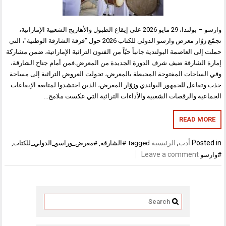
وارسو – بولندا، 29 مايو 2026 على إيقاع الطبول والأهازيج الشعبية الإماراتية،
تجمّع زوّار معرض وارسو الدولي للكتاب 2026 حول “فرقة الشارقة الوطنية”، التي
حملت إلى العاصمة البولندية جانباً حيّاً من الفنون التراثية الإماراتية، ضمن مشاركة
إمارة الشارقة ضيف شرف الدورة الجديدة من المعرض.فمن أمام جناح الشارقة،
وفي الساحات المفتوحة المحيطة بالمعرض، تحولت العروض التراثية إلى مساحة
جذب وتفاعل للجمهور البولندي وزوّار المعرض، الذين احتشدوا لمتابعة الإيقاعات
الجماعية والرقصات الشعبية والأداءات التراثية التي عكست ملامح…
READ MORE
Posted in
أدب
,
الرئيسية
Tagged
#الشارقة
,
#معرض_وراسو_الدولي_للكتاب
,
Leave a comment
#وارسو