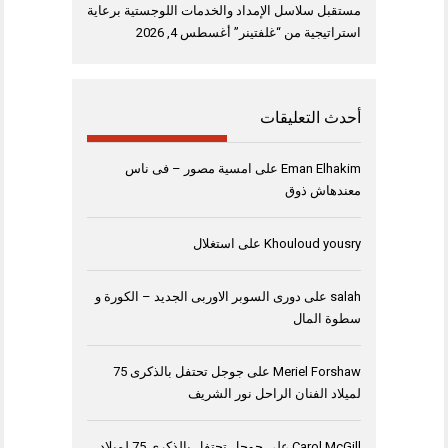
مستقبل سلاسل الإمداد والخدمات اللوجستية برعاية
استراتيجية من “غلفتينر”
أغسطس 4, 2026
أحدث التعليقات
Eman Elhakim
على
امسية مصور – فى ناس
معندهاش ذوق
Khouloud yousry
على
استغلال
salah
على
دورى السوبر الاوربى الجديد – الكورة و
سطوة المال
Meriel Forshaw
على
جوجل تحتفل بالذكرى 75
لميلاد الفنان الراحل نور الشريف
Carol McGill
على
جوجل تحتفل بالذكرى 75 لميلاد