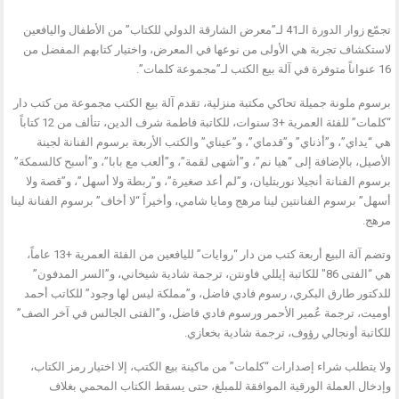
تجمّع زوار الدورة الـ41 لـ”معرض الشارقة الدولي للكتاب” من الأطفال واليافعين
لاستكشاف تجربة هي الأولى من نوعها في المعرض، واختيار كتابهم المفضل من
16 عنواناً متوفرة في آلة بيع الكتب لـ”مجموعة كلمات”.
برسوم ملونة جميلة تحاكي مكتبة منزلية، تقدم آلة بيع الكتب مجموعة من كتب دار
“كلمات” للفئة العمرية +3 سنوات، للكاتبة فاطمة شرف الدين، تتألف من 12 كتاباً
هي “يداي”، و”أذناي” و”قدماي”، و”عيناي” والكتب الأربعة برسوم الفنانة لجينة
الأصيل، بالإضافة إلى “هيا نم”، و”أشهى لقمة”، و”ألعب مع بابا”، و”أسبح كالسمكة”
برسوم الفنانة أنجيلا نوربتليان، و”لم أعد صغيرة”، و”ربطة ولا أسهل”، و”قصة ولا
أسهل” برسوم الفنانتين لينا مرهج ومايا شامي، وأخيراً “لا أخاف” برسوم الفنانة لينا
مرهج.
وتضم آلة البيع أربعة كتب من دار “روايات” لليافعين من الفئة العمرية +13 عاماً،
هي “الفتى 86″ للكاتبة إيللي فاونتن، ترجمة شادية شيخاني، و”السر المدفون”
للدكتور طارق البكري، رسوم فادي فاضل، و”مملكة ليس لها وجود” للكاتب أحمد
أوميت، ترجمة عُمير الأحمر ورسوم فادي فاضل، و”الفتى الجالس في آخر الصف”
للكاتبة أونجالي رؤوف، ترجمة شادية بخعازي.
ولا يتطلب شراء إصدارات “كلمات” من ماكينة بيع الكتب، إلا اختيار رمز الكتاب،
وإدخال العملة الورقية الموافقة للمبلغ، حتى يسقط الكتاب المحمي بغلاف