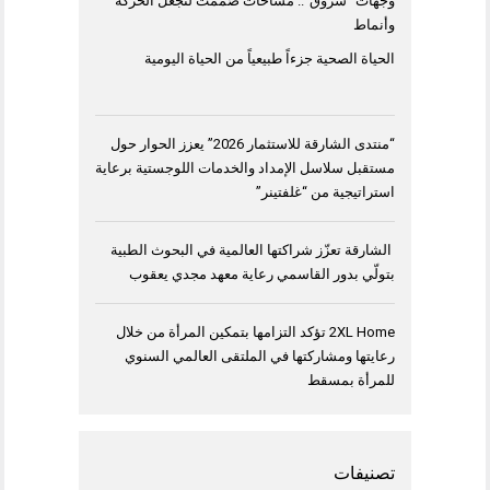
وجهات “شروق”.. مساحات صُممت لتجعل الحركة
وأنماط
الحياة الصحية جزءاً طبيعياً من الحياة اليومية
“منتدى الشارقة للاستثمار 2026” يعزز الحوار حول
مستقبل سلاسل الإمداد والخدمات اللوجستية برعاية
استراتيجية من “غلفتينر”
الشارقة تعزّز شراكتها العالمية في البحوث الطبية
بتولّي بدور القاسمي رعاية معهد مجدي يعقوب
2XL Home تؤكد التزامها بتمكين المرأة من خلال
رعايتها ومشاركتها في الملتقى العالمي السنوي
للمرأة بمسقط
تصنيفات