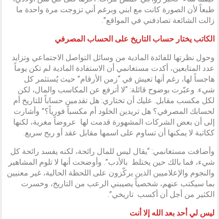
طبعاً لأن الصورة كانت مع ابني وبرغم أني تزوجت مرة واحدة ما
زالت الشائعة تصادفني في المواقع”.
الكاتب يختار حساب التاريخ على الحساب المصرفي
وحول نظرتها للفائدة المادية من وسائل التواصل الاجتماعي وتزايد
عدد المتابعين، أكدت مستغانمي أن الاستفادة المادية لم تكن يوماً
هاجساً لها، رغم أنها تعيش في “زمن الأرقام” حيث يُستثمر كل
شيء. وعبّرت بوضوح قائلة: “لا أترفع عن المكاسب والمال، لكن
لكل مكسب مقابل. عليك أن تختاري: هل تقدمين حساباً للتاريخ أم
لحسابك المصرفي؟ هل تريدين الخلود أم مكسباً فورياً؟” وأشارت
إلى أن بعض الشركات المشهورة قدمت لها عروضاً مغرية، لكنها
ككاتبة لا يمكنها أن تساوم على اسمها مقابل عقد أو ربح سريع.
وأضافت مستغانمي: “يقال ليس للمال رائحة، لكنه يفسد رائحة كل
شيء، فما بالك حين يختلط بالأدب”. وأوضحت أنها لا تلوم المشاهير
والنجوم والإعلاميين الذين يركّزون على اللحظة الحالية، غير معنيين
بما سيكتب عنهم، شخصياً يصيبني الرعب من التاريخ، وخسرت
الكثير من أجل أن أكسب تاريخي”.
ليس لي أحد بعد الله إلا أنت