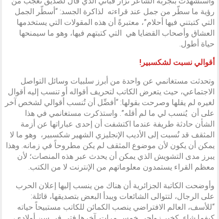
واستشهدت بتجربة الشاعر نزار قباني الذي قال لصديق تعجّب من
رؤية ما سطّر من جمل عند قراءته لذاكرة الجسد: “أسطّر الجمل
التي كتبتني فيها أحلام”، معتبرةً أن هذه المقولات التي يستخدمها
العشاق وأصحاب القضايا هي التي كتبتهم فيها، وهو ما سيمنحها
حياة أطول.
أقوالي نسبت لشكسبير!
وتحدثت مستغانمي عن واحدة من أبرز سلبيات وسائل التواصل
الاجتماعي، حيث يتعرض الكاتب لتحريف أقواله أو تنسب إليه أقوال
لغيره لم يقلها وصرحت بقولها: “أفضِّل أن تُنسب أقوالي لشخص آخر
على أن يُنسب لي ما لم أقله”. واستذكرت مستغانمي في هذا
الشأن حادثة طريفة عندما اكتشفت أن إحدى عباراتها عن أزمة
المثقف قد نُسبت إلى الأديب الإنجليزي الشهير شكسبير، وهو ما لا
يمكن أن يكون لأن موضوع المثقف لم يكن مطروحاً في زمانه. وهذا
يبرز مدى التشويش الذي يمكن أن يحدث عبر هذه المنصات؛ لأن
معظم القراء يستمدون معلوماتهم من الإنترنت لا من الكتب.
وأوضحت الكاتبة الجزائرية أن هناك من ينسب إليها إعلان الحرب
على الرجال، لتتوالى الشائعات ويبدأ البعض بتصديقها، قائلة:
“للأسف، العالم الافتراضي ينصب الكمائن للكاتب مستبيحاً حياته
كيفما شاء كخبر زواجي خمس مرات. آخرها فتى في سن أولادي،