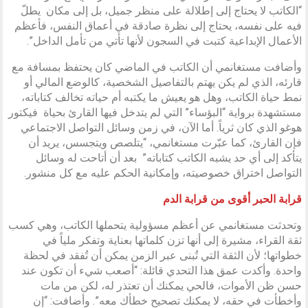
“الكاتب لا يحتاج إلى إطلالة على منظر جميل، بل إلى مكان يطلّ
فيه على نفسه، يحتاج إلى نظرة صادقة في أعماق النفس، فأعظم
الأعمال الإبداعية كتبت في السجون لأنها تأتي من تأمل الداخل”.
وأضافت مستغانمي أن الكاتب في الماضي كان يحتفظ بمسافة مع
قارئه، الذي لم يكن يهتم بالتفاصيل الشخصية، كالوضع المالي أو
نمط حياة الكاتب، وهل هو يعيش ما يكتبه أم حياته تخالف كتاباته،
مستشهدة برواية “البؤساء” التي لم يتدخل فيها القارئ بحياة فيكتور
هوغو الذي كان ثرياً. أما الآن، في زمن وسائل التواصل الاجتماعي
فإن القارئ، كما عبّرت مستغانمي، “يتلصص ويتجسس، يريد أن
يتأكد إلى أي حد يشبه الكاتب كتاباته” بعد أن أتاحت له وسائل
التواصل اختراق خصوصيته، وإمكانية الحكم عليه مع كل منشور.
قرابة الحبر أقوى من قرابة الدم
وتحدثت مستغانمي عن أعظم مسؤولية يتحملها الكاتب، وهي كسب
ثقة القراء، مشيرة إلى أنها تزن كلماتها بعناية وتفكر ملياً في
خطواتها؛ لأن الثقة التي تُبنى عبر الزمن يمكن أن تُفقد في لحظة
واحدة. وأكدت عمق هذا التحدي قائلة: “أصعب شيء أن تكون عند
حسن ظن الأموات، فالحي يمكنك أن تعتذر له، لكن من مات
وأخطأت في حقه، لا يمكنك تصحيح خطأك معه”. وأضافت: “إن