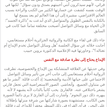
قرائي، لأنهم سيذكرون أنني أحببتهم بصدق ودون سؤال”. لكنها في
الوقت نفسه كشفت عن خسارتها الكثير من الكتب والراحة بسبب
العالم الافتراضي، مشيرة إلى أن هذا العالم لم يعد يسمح لها
بالكتابة بالنفس الطويل والمتواصل الذي أبدعت به “ذاكرة الجسد”؛
لأن الحياة مع وسائل التواصل أصبحت مختلفة تماماً عما كانت في
السابق.
جاء ذلك في لقاء مع الكاتبة والروائية الجزائرية أحلام مستغانمي،
أجابت خلاله عن سؤال الجلسة “هل وسائل التواصل تخدم الإبداع أم
تغتاله؟”، وحاورتها فيه الإعلامية الدكتورة بروين حبيب.
الإبداع يحتاج إلى نظرة صادقة مع النفس
وفي حديثها عن العلاقة المتشابكة بين الإبداع والخصوصية، تطرقت
الروائية أحلام مستغانمي إلى جانب آخر من تأثير وسائل التواصل
الاجتماعي على حياتها الأدبية والشخصية؛ إذ أكدت قائلة: “أنشر ما هو
في متناول الجميع، وأتحاشى الصور الاستعراضية التي تجعل قارئي
يشعر باختلافي عنه، فالقارئ يحب كاتباً بالذات لأنه يشبهه لا لأنه
يبهره، ذلك دور النجوم”. وأشارت إلى أن القارئ لا يرى دائماً الصورة
بعين الكاتب، مستشهدة بصورة شاركتها من شرفة منزلها بإطلالة
على البحر، فرأى القراء في ذلك المنظر محفزاً للإبداع، لترد قائلة: