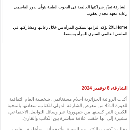
الشارقة تعزّز شراكتها العالمية في البحوث الطبية بتولّي بدور القاسمي
رعاية معهد مجدي يعقوب
2XL Home تؤكد التزامها بتمكين المرأة من خلال رعايتها ومشاركتها في
الملتقى العالمي السنوي للمرأة بمسقط
الشارقة، 8 نوفمبر 2024
أكدت الروائية الجزائرية أحلام مستغانمي، شخصية العام الثقافية
للدورة الـ43 من معرض الشارقة الدولي للكتاب، سعادتها بالمحبة
الكبيرة التي كسبتها من جمهورها عبر وسائل التواصل الاجتماعي،
مشيرة إلى أنها خلقت علاقة مباشرة بين الكاتب والقارئ.
وقالت: “كسبت الكثير من المحبة، وأتوقع أنني سأخلد في قلوب