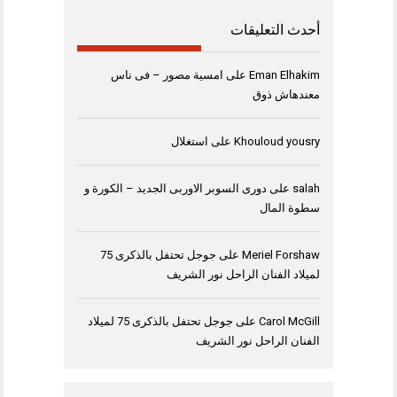
أحدث التعليقات
Eman Elhakim
على
امسية مصور – فى ناس
معندهاش ذوق
Khouloud yousry
على
استغلال
salah
على
دورى السوبر الاوربى الجديد – الكورة و
سطوة المال
Meriel Forshaw
على
جوجل تحتفل بالذكرى 75
لميلاد الفنان الراحل نور الشريف
Carol McGill
على
جوجل تحتفل بالذكرى 75 لميلاد
الفنان الراحل نور الشريف