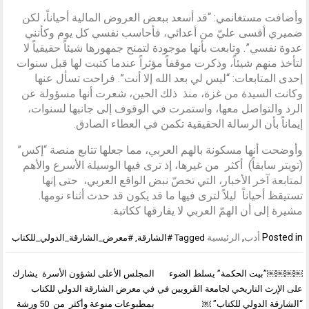
وأضافت مستغانمي: “قد أسعد ببعض العروض المالية أحياناً، لكن
ضميري أقسى عليّ من أعدائي، فأحاسب نفسي كل يوم وكأنني
عدوة نفسي”. وتابعت بأنها موجودة لتمنح جمهورها شيئاً حقيقياً لا
لتأخذ منهم شيئاً، وذكرت موقفاً مؤثراً عندما كتبت لها قبل سنوات
إحدى المتابعات: “ليس لي بعد الله إلا أنت”. فراحت تسأل عنها
وكانت السيدة من غزة، منذ ذلك الحين، شعرت أنها مسؤولة عن
الرد والتواصل معها، واستمرت في الوقوف إلى جانبها لسنوات،
إيماناً بأن الرسالة الحقيقية تكمن في العطاء الصادق.
وأوضحت أنها مسكونة بالهم العربي، مما جعلها تتابع منصة “إكس”
(تويتر سابقاً) أكثر من غيرها، إذ ترى فيها الوسيلة الأسرع والأهم
لمتابعة آخر الأخبار، التي تخصّ نبض الواقع العربي، حتى إنها
تستيقظ أحياناً ليلاً لترى فيها ما قد يكون قد حدث أثناء نومها.
مشيرة إلى أن الهمّ العربي لا يفارقها ككاتبة.
Posted in
أدب
,
الرئيسية
Tagged
#الشارقة
,
#معرض_الشارقة_الدولي_للكتاب
تصفّح
￼￼￼￼”بيت الحكمة” يسلط الضوء
المجلس الأعلى لشؤون الأسرة يشارك
المقالات
على الإرث التاريخي لجامعة القَرويين في
في معرض الشارقة الدولي للكتاب
“الشارقة الدولي للكتاب” ￼
بمطبوعات منوعة وأكثر من 50 ورشة