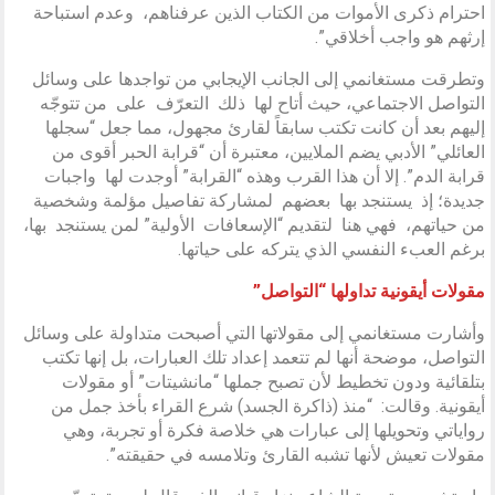
احترام ذكرى الأموات من الكتاب الذين عرفناهم، وعدم استباحة
إرثهم هو واجب أخلاقي”.
وتطرقت مستغانمي إلى الجانب الإيجابي من تواجدها على وسائل
التواصل الاجتماعي، حيث أتاح لها ذلك التعرّف على من تتوجّه
إليهم بعد أن كانت تكتب سابقاً لقارئ مجهول، مما جعل “سجلها
العائلي” الأدبي يضم الملايين، معتبرة أن “قرابة الحبر أقوى من
قرابة الدم”. إلا أن هذا القرب وهذه “القرابة” أوجدت لها واجبات
جديدة؛ إذ يستنجد بها بعضهم لمشاركة تفاصيل مؤلمة وشخصية
من حياتهم، فهي هنا لتقديم “الإسعافات الأولية” لمن يستنجد بها،
برغم العبء النفسي الذي يتركه على حياتها.
مقولات أيقونية تداولها “التواصل”
وأشارت مستغانمي إلى مقولاتها التي أصبحت متداولة على وسائل
التواصل، موضحة أنها لم تتعمد إعداد تلك العبارات، بل إنها تكتب
بتلقائية ودون تخطيط لأن تصبح جملها “مانشيتات” أو مقولات
أيقونية. وقالت: “منذ (ذاكرة الجسد) شرع القراء بأخذ جمل من
رواياتي وتحويلها إلى عبارات هي خلاصة فكرة أو تجربة، وهي
مقولات تعيش لأنها تشبه القارئ وتلامسه في حقيقته”.