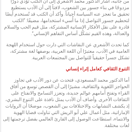
من جانبه، أشار الدكتور محمد الأشعري إلى أن الكتب تؤدي دورًا
مزدوجًا في بناء جسور بين الشعوب، لافتاً إلى أن الأدب يستطيع
تحقيق ما تعجز عنه السياسة أحياناً. وأكد أن الكتب قد تُستخدم أيضًا
لتحطيم جسور التواصل إذا ما أُسيء استخدامها، مضيفًا: “الكتب
قادرة على نقل الأفكار الإنسانية المشتركة، مثل قيم الحب والسلام
والعدالة، وهذه القيم تشكّل أساس التفاهم الإنساني”.
كما تحدث الأشعري عن النقاشات التي دارت حول استخدام اللهجة
العامية في الأدب، معتبرًا أن اللغة العربية، بوصفها لغة مشتركة،
تشكل جسراً حقيقياً للتواصل بين المجتمعات العربية.
التنوع الثقافي كعامل إثراء إنساني
أما الدكتور محمد المسعودي، فتحدث عن دور الأدب في تجاوز
الحواجز اللغوية والثقافية، مشيرًا إلى أن القصص توسع من آفاق
القراء وتفتح أمامهم عوالم جديدة، وتعزز التسامح والانفتاح على
الثقافات الأخرى. وأضاف أن الأدب يمثل نافذة على التنوع البشري،
إذ يكشف التشابهات والاختلافات بين الشعوب، موضحًا أن الروايات
الإماراتية، مثل أعمال علي أبو الريش التي تناولت قضايا الهوية
والانتماء، استطاعت الوصول إلى القارئ العالمي بفضل ترجمتها إلى
لغات مختلفة.