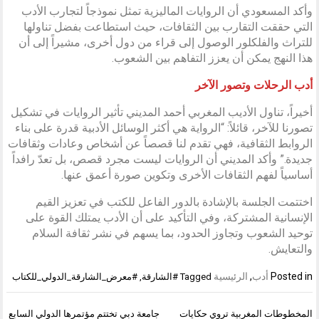
وأكد المسعودي أن الروايات الماليزية تمثل نموذجاً لتجارب الأدب
التي حققت التقارب بين الثقافات، حيث استطاعت بفضل تناولها
للتراث والفلكلور الوصول إلى قراء من دول أخرى، مشيراً إلى أن
هذا النهج يمكن أن يعزز التفاهم بين الشعوب.
أدب الرحلات وتصور الآخر
أخيراً، تناول الأديب المغربي أحمد المديني تأثير الروايات في تشكيل
تصورنا للآخر، قائلاً: “الرواية هي أكثر الوسائل الأدبية قدرة على بناء
الروابط الثقافية، فهي تقدم لنا قصصاً عن أشخاص وعادات وثقافات
جديدة.” وأكد المديني أن الروايات ليست مجرد قصص، بل تعدّ رافداً
أساسياً لفهم الثقافات الأخرى وتكوين صورة أعمق عنها.
اختتمت الجلسة بالإشادة بالدور الفاعل للكتب في تعزيز القيم
الإنسانية المشتركة، وفي التأكيد على أن الأدب يمتلك القوة على
توحيد الشعوب وتجاوز الحدود، بما يسهم في نشر ثقافة السلام
والتعايش.
Posted in
أدب
,
الرئيسية
Tagged
#الشارقة
,
#معرض_الشارقة_الدولي_للكتاب
تصفّح
المخطوطات المغربية تروي حكايات
جامعة دبي تختتم مؤتمرها الدولي السابع