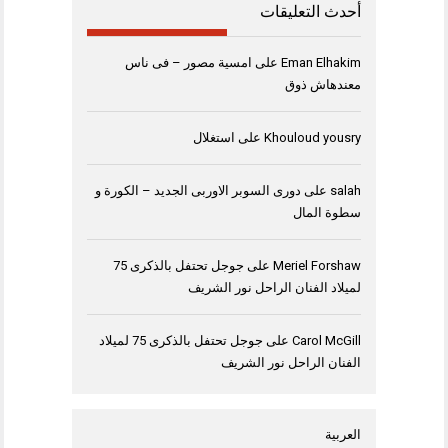
أحدث التعليقات
Eman Elhakim
على
امسية مصور – فى ناس
معندهاش ذوق
Khouloud yousry
على
استغلال
salah
على
دورى السوبر الاوربى الجديد – الكورة و
سطوة المال
Meriel Forshaw
على
جوجل تحتفل بالذكرى 75
لميلاد الفنان الراحل نور الشريف
Carol McGill
على
جوجل تحتفل بالذكرى 75 لميلاد
الفنان الراحل نور الشريف
العربية