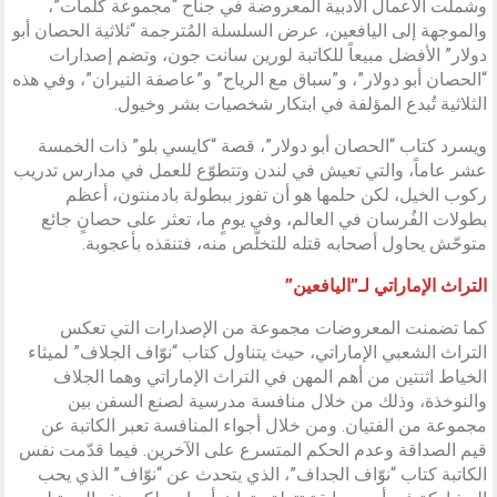
وشملت الأعمال الأدبية المعروضة في جناح “مجموعة كلمات”،
والموجهة إلى اليافعين، عرض السلسلة المُترجمة “ثلاثية الحصان أبو
دولار” الأفضل مبيعاً للكاتبة لورين سانت جون، وتضم إصدارات
“الحصان أبو دولار”، و”سباق مع الرياح” و”عاصفة النيران”، وفي هذه
الثلاثية تُبدع المؤلفة في ابتكار شخصيات بشر وخيول.
ويسرد كتاب “الحصان أبو دولار”، قصة “كايسي بلو” ذات الخمسة
عشر عاماً، والتي تعيش في لندن وتتطوّع للعمل في مدارس تدريب
ركوب الخيل، لكن حلمها هو أن تفوز ببطولة بادمنتون، أعظم
بطولات الفُرسان في العالم، وفي يومٍ ما، تعثر على حصانٍ جائع
متوحّش يحاول أصحابه قتله للتخلّص منه، فتنقذه بأعجوبة.
التراث الإماراتي لـ”اليافعين”
كما تضمنت المعروضات مجموعة من الإصدارات التي تعكس
التراث الشعبي الإماراتي، حيث يتناول كتاب “نوّاف الجلاف” لميثاء
الخياط اثنتين من أهم المهن في التراث الإماراتي وهما الجلاف
والنوخذة، وذلك من خلال منافسة مدرسية لصنع السفن بين
مجموعة من الفتيان. ومن خلال أجواء المنافسة تعبر الكاتبة عن
قيم الصداقة وعدم الحكم المتسرع على الآخرين. فيما قدّمت نفس
الكاتبة كتاب “نوّاف الجداف”، الذي يتحدث عن “نوّاف” الذي يحب