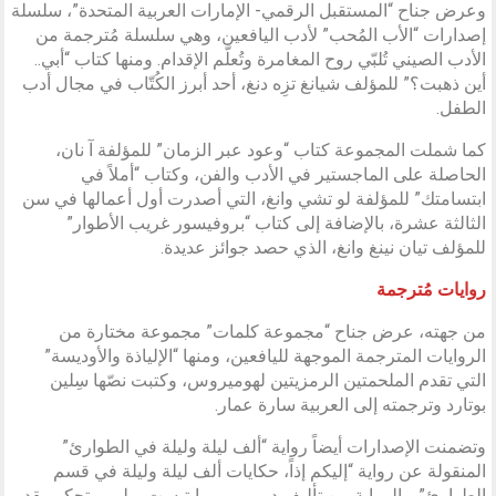
وعرض جناح “المستقبل الرقمي- الإمارات العربية المتحدة”، سلسلة
إصدارات “الأب المُحب” لأدب اليافعين، وهي سلسلة مُترجمة من
الأدب الصيني تُلبّي روح المغامرة وتُعلّم الإقدام. ومنها كتاب “أبي..
أين ذهبت؟” للمؤلف شيانغ تزِه دنغ، أحد أبرز الكُتّاب في مجال أدب
الطفل.
كما شملت المجموعة كتاب “وعود عبر الزمان” للمؤلفة آ نان،
الحاصلة على الماجستير في الأدب والفن، وكتاب “أملاً في
ابتسامتك” للمؤلفة لو تشي وانغ، التي أصدرت أول أعمالها في سن
الثالثة عشرة، بالإضافة إلى كتاب “بروفيسور غريب الأطوار”
للمؤلف تيان نينغ وانغ، الذي حصد جوائز عديدة.
روايات مُترجمة
من جهته، عرض جناح “مجموعة كلمات” مجموعة مختارة من
الروايات المترجمة الموجهة لليافعين، ومنها “الإلياذة والأوديسة”
التي تقدم الملحمتين الرمزيتين لهوميروس، وكتبت نصّها سِلين
بوتارد وترجمته إلى العربية سارة عمار.
وتضمنت الإصدارات أيضاً رواية “ألف ليلة وليلة في الطوارئ”
المنقولة عن رواية “إليكم إذاً، حكايات ألف ليلة وليلة في قسم
الطوارئ”. والرواية من تأليف د. ميرمو وبابتيست بوليو، وتحكي بقدر