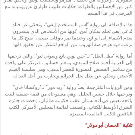
كبير من الإحساس والطرافة حكايات طبيب طوارئ عن يومياته مع
المرضى في هذا القسم.
هذا بالإضافة إلى رواية “اسم المستخدم: إيفي”، وتحكي عن فتاة
تُدعى إيفي تحلم بمكان آمن، كونها من الأشخاص الذي يشعرون
بعدم الانتماء إلى الواقع، وعندما تمر بأوقات صعبة، أصبح كل ما
ترغب فيه هو فرصة الهروب من الواقع لتتمكن من تحقيق ذاتها.
أما رواية “بطل الظل” لـ”جين لوين يانغ وسوني ليو”، والتي ترجمها
إلى العربية أحمد صلاح المهدي، ومعتز حسانين، فترتكز على واحدة
من سلاسل القصص المصورة للعصر الذهبي، وهي سلسلة الغيلم
الأخضر، وتحكي عن بطل يحل الجرائم ويحارب من أجل العدالة.
ومن الروايات المُترجمة أيضاً رواية “أريد مور” لـ”روكسانا خان”
وترجمها جلال حسين الخليل، وهي مستوحاة من قصة حقيقية لبنت
يافعة تعيش في أفغانستان عقب حكومة طالبان، وحصدت جائزة
الشرق الأوسط للكتاب، وانضمت لقائمة المجلس الأميركي لكتب
اليافعين للكتب العالمية المتميزة.
ثلاثية “الحصان أبو دولار”