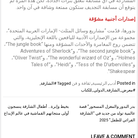
المشاركة في أي مسابقة تتعلق بتراث أجداده، لكن هذه المرة لم
يتوقع أن مسابقة التجديف ستكون ممتعة وشاقة في آن واحد.
إصدارات أجنبية مشوّقة
بدورها، قدّمت “مشاريع وسائل المثلث- الإمارات العربية المتحدة”،
مجموعة من الإصدارات الأدبية لليافعين باللغة الإنجليزية، والتي
تتضمن روح المغامرة والأحداث المشوّقة ومنها “The jungle book”،
و”The second jungle book”، و”Adventures of Sherlock
Holmes”، و”The wonderful wizard of Oz”، و”Oliver Twist”،
و”Tess of the D’urbervilles”، و”Heidi”، و”Tales of
Shakespear”.
Posted in
أدب
,
الرئيسية
,
ثقافة و فن
Tagged
#الشارقة
,
#معرض_الشارقة_الدولي_للكتاب
تصفّح
بدر البدور والمغزل المسحور” قصة
بخيط وإبرة… أطفال الشارقة ينسجون
المقالات
عالمية تولد من جديد في “الشارقة
أولى منتجاتهم القماشية في عالم الإبداع
القرائي للطفل” 2025
LEAVE A COMMENT