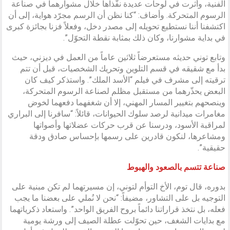
الفنية، وأثرت في لوحات عديدة نفّذاها خلال مشوارهما في صناعة
الرسوم المتحركة. وأضاف: “كنا نظن أن الرسم مجرّد هواية، إلى أن
اكتشفنا أننا نستطيع تحويله إلى مصدر دخل، وفعلاً فزنا بجائزة كبرى
في بداية مشوارنا، وكان ذلك بمثابة نقطة التحوّل”.
وتابع توني حديثه مستعرضاً ثلاثين عاماً من العمل في ديزني، حيث
بدأ مع شقيقه في قسم التلوين وتحريك الشخصيات، قبل أن تتم
ترقيته إلى مشرف في فيلم “الأسد الملك”. واستذكر كيف كان
البعض يحذّرهما من مستقبل مظلم لصناعة الرسوم المتحركة،
وينصحهم بتغيير المسار المهني، إلا أن شغفهما دفعهما لخوض
مغامرات ميدانية لرصد سلوك الحيوانات، قائلاً: “سافرنا إلى البراري
لمراقبة الأسود، ودرسنا عن قرب حركات عضلاتها وأصواتها
ومشاعرها، لنكون قادرين على رسمها بإحساس صادق ودقة
حقيقية”.
صناعة تتسم بالصعود والهبوط
بدوره، قال توم، الأخ التوأم لتوني، إن مسيرتهما لم تكن مبنية على
التوجيه بل على التشاور، مضيفاً: “نحن لا نُملي على بعضنا ما يجب
فعله، بل نتخذ قراراتنا دائماً بروح الفريق الواحد”. واستعاد ذكرياتهما
مع بدايات الشغف، حين تحوّلت عطلة الصيف إلى ورشة يومية