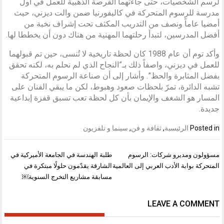
لرسم الشخصيات، حتى جاءتهما الفرصة الذهبية للعمل في أول
مدرسة للرسوم المتحركة في كاليفورنيا ضمن والت ديزني، حيث
أمضيا عاماً ونصف من التدريب المكثف تحت إشراف نخبة من
أفضل المدرسين، لتبدأ رحلتهما المهنية من هناك دون أن يخططا لها.
وأكد توم أن عام 1988 كان لحظة تاريخية لا تُنسى، حين تم قبولهما
للعمل في ديزني، واصفاً ذلك بـ”النجاح الذي لم نحلم به، لكنه تحقق
بفضل المثابرة والحظ”. وأشار إلى أن صناعة الرسوم المتحركة
تشبه الدائرة، تمرّ بلحظات صعود وهبوط، لكن ما يبقي الفنان على
المسار هو الشغف والإيمان بأن كل لحظة تعب تسبق قفزة إبداعية
جديدة.
Posted in
الرئيسية
,
ثقافة و فن
,
سينما و تلفزيون
تصفّح
مسؤولون ومديرو شركات: الرسوم
طلبة الهندسة في الجامعة الأميركية في
المقالات
المتحركة بوابة الأدب العربي إلى العالمية
الشارقة يقدّمون حلولًا مبتكرة في
مسابقة مشاريع التخرج السنوية￼
LEAVE A COMMENT