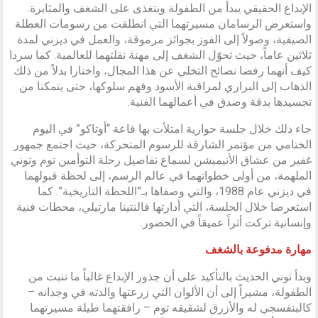
الإبداع الحقيقي يبدأ من الطفولة ويتغذى على الشغف والمثابرة.
واستعرض الرسامان مسيرتهما التي انطلقت من رسومات العطلة
الصيفية، وصولاً إلى الفوز بجوائز مرموقة، والعمل في ديزني لمدة
ثلاثين عاماً، حيث تحوّل الشغف إلى مهنة نقلتهما للعالمية. كما سردا
كيف أنهما رفضا نصائح التخلي عن هذا المجال، واختارا بدلاً من ذلك
الذهاب إلى البراري لمراقبة الأسود وفهم سلوكها، حتى يتمكنا من
تجسيدها بدقة وصدق في أعمالهما الفنية.
جاء ذلك خلال جلسة حوارية امتلأت بها قاعة “أوتاكو” في اليوم
الختامي من مؤتمر الشارقة للرسوم المتحركة، حيث اجتمع جمهور
غفير من عشاق الأنيميشن لسماع تفاصيل رحلة التوأمين توم وتوني
الملهمة، من أولى خطواتهما في عالم الرسم، إلى لحظة قبولهما
في ديزني عام 1988، والتي وصفاها بـ”اللحظة التاريخية”. كما
استعرضا خلال الجلسة، التي أدارتها فالنتينا مارتيلي، محطات فنية
وإنسانية تركت أثراً عميقاً في الحضور.
مهارة مدفوعة بالشغف
وبدأ توني الحديث بالتأكيد على أن جذور الإبداع غالباً ما تنبت من
الطفولة، مشيراً إلى أن الألوان التي زرعتها والدته في وجدانه –
كالبنفسجي له والأزرق لشقيقه توم – رافقتهما طيلة مسيرتهما