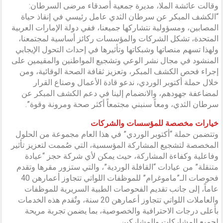
وقالت عائشة الملا، مديرة جمعية أصدقاء مرضى السرطان:
“الكشف المبكر عن سرطان الثدي عامل رئيسي في إنقاذ حياة
المصابين، ومسؤولية نتشاركها جميعنا، ففي دولة الإمارات العربية
المتحدة، تشكل الشركات والمؤسسات ركائز أساسية لمجتمعنا،
ولهذا تسهم منصاتها وشبكاتها وتأثيرها في إحداث التحول الإيجابي
المنشود في مجال نشر الوعي وتشجيع المواطنين والمقيمين على
إجراء فحص الكشف المبكر، وتعزيز ثقافة الصحة الوقائية، ومن
خلال حملة أكتوبر الوردي، ندعو قادة الأعمال وصناع القرار
لمضاعفة جهودهم، والانضمام إلينا في دعم الكشف المبكر عن
سرطان الثدي، ومعاً سنبني مجتمعاً أكثر صحة ومرونة وقوة”.
خيارات مخصصة للمؤسسات والشركات
وتتضمن حملة “أكتوبر الوردي” في هذا العام مجموعة من الحلول
المخصصة لتشجيع المشاركة المؤسسية، التي صُممت لتعزيز تأثير
وفاعلية وكفاءة المشاركة، حيث يمكن لأي شركة حجز “عيادة
متنقلة” من عيادات “القافلة الوردية”، والتي ستزور مقرها وتقدم
فحوصات الـ”ماموغرام” للموظفات اللواتي تتجاوز أعمارهن 40
عاماً، إلى جانب تقديم الفحوصات الطبية السريرية للموظفات
والعاملات اللواتي تتجاوز أعمارهن 20 سنة، وتٌقدم هذه الخدمات
بأعلى درجات الاحترافية والخصوصية، بما يضمن تجربة مريحة
لجميع المشاركات والمشاركين.