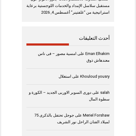
مستقبل سلاسل الإمداد والخدمات اللوجستية برعاية
استراتيجية من “غلفتينر”
أغسطس 4, 2026
أحدث التعليقات
Eman Elhakim
على
امسية مصور – فى ناس
معندهاش ذوق
Khouloud yousry
على
استغلال
salah
على
دورى السوبر الاوربى الجديد – الكورة و
سطوة المال
Meriel Forshaw
على
جوجل تحتفل بالذكرى 75
لميلاد الفنان الراحل نور الشريف