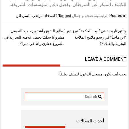
للكشف المبكر عن السرطان، بفضل دعم المؤسسات الشريكة.
Posted in
الرئيسية
,
صحة و جمال
Tagged
#اصدقاء_مرضى_السرطان
تصفّح
وثائق تاريخية في “بيت الحكمة” تبرز دور
يُطلق الشيخ راشد بن حميد النعيمي
المقالات
“ابن ماجد” في رسم ملامح الملاحة
مشروعًا سكنيًا يحمل علامته التجارية في
البحرية والفلك￼
مشروع عقاري رائد في دبي￼
LEAVE A COMMENT
يجب أنت تكون
مسجل الدخول
لتضيف تعليقاً.
أحدث المقالات