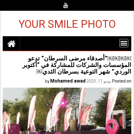
Ski
t
conten
YOUR SMILE PHOTO
￼￼￼￼”أصدقاء مرضى السرطان” تدعو
المؤسسات والشركات للمشاركة في “أكتوبر
الوردي” شهر التوعية بسرطان الثدي￼
Mohamed awad
Posted on
يونيو 11, 2025
by