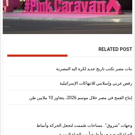
RELATED POST
بنات مصر تكتب تاريخ جديد لكرة اليد المصرية
رفض عربي وإسلامي للانتهاكات الإسرائيلية
إنتاج القمح في مصر خلال موسم 2026، يتجاوز 10 ملايين طن
وجهات “شروق”.. مساحات صُممت لتجعل الحركة وأنماط
الحياة الصحية جزءاً طبيعياً من الحياة اليومية