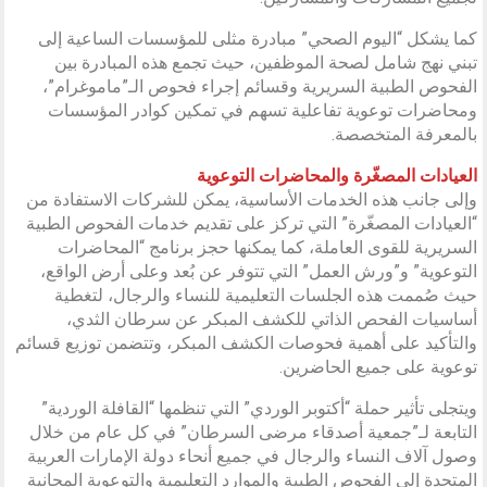
كما يشكل “اليوم الصحي” مبادرة مثلى للمؤسسات الساعية إلى
تبني نهج شامل لصحة الموظفين، حيث تجمع هذه المبادرة بين
الفحوص الطبية السريرية وقسائم إجراء فحوص الـ”ماموغرام”،
ومحاضرات توعوية تفاعلية تسهم في تمكين كوادر المؤسسات
بالمعرفة المتخصصة.
العيادات المصغّرة والمحاضرات التوعوية
وإلى جانب هذه الخدمات الأساسية، يمكن للشركات الاستفادة من
“العيادات المصغّرة” التي تركز على تقديم خدمات الفحوص الطبية
السريرية للقوى العاملة، كما يمكنها حجز برنامج “المحاضرات
التوعوية” و”ورش العمل” التي تتوفر عن بُعد وعلى أرض الواقع،
حيث صُممت هذه الجلسات التعليمية للنساء والرجال، لتغطية
أساسيات الفحص الذاتي للكشف المبكر عن سرطان الثدي،
والتأكيد على أهمية فحوصات الكشف المبكر، وتتضمن توزيع قسائم
توعوية على جميع الحاضرين.
ويتجلى تأثير حملة “أكتوبر الوردي” التي تنظمها “القافلة الوردية”
التابعة لـ”جمعية أصدقاء مرضى السرطان” في كل عام من خلال
وصول آلاف النساء والرجال في جميع أنحاء دولة الإمارات العربية
المتحدة إلى الفحوص الطبية والموارد التعليمية والتوعوية المجانية