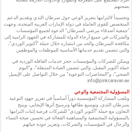
بصحتهم.
وتجسيداً لالتزامها بتعزيز الوعي حول سرطان الثدي وتقديم الدعم
المتخصص للقوى العاملة في دولة الإمارات العربية المتحدة، وجهت
“جمعية أصدقاء مرضى السرطان” الدعوة لجميع المؤسسات
والشركات في جميع أرجاء الدولة للمشاركة في الجهود الرامية إلى
مكافحة السرطان والحد من انتشاره خلال حملة “أكتوبر الوردي”،
والتي تتضمن تقديم خدماتها الأساسية للموظفات والموظفين.
ويمكن للشركات والمؤسسات حجز خدمات القافلة الوردية في
حملة أكتوبر المقبل، والتي تتضمن العيادة المتنقلة”، و”اليوم
الصحي”، و”المحاضرات التوعوية” من خلال التواصل على الإيميل:
info@pinkcaravan.ae.
المسؤولية المجتمعية والوعي
وتلعب المشاركة المؤسسية دوراً أساسياً في تعزيز جهود التوعية
بسرطان الثدي، وتوسيع نطاقها وترسيخ أثرها الإيجابي، ويتيح
التعاون مع حملة “أكتوبر الوردي” للشركات فرصة إثبات التزامها
بالمسؤولية المجتمعية والمساهمة الفعالة في تحسين صحة النساء
والرجال في المؤسسات والشركات، وتعزيز جودة حياتهم.