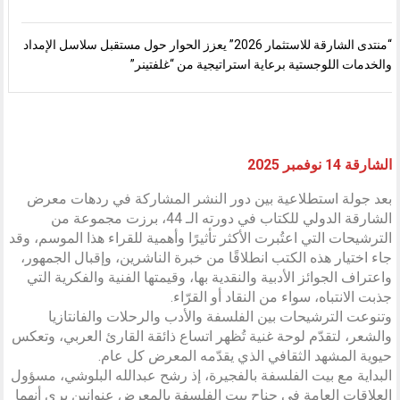
“منتدى الشارقة للاستثمار 2026” يعزز الحوار حول مستقبل سلاسل الإمداد
والخدمات اللوجستية برعاية استراتيجية من “غلفتينر”
الشارقة 14 نوفمبر 2025
بعد جولة استطلاعية بين دور النشر المشاركة في ردهات معرض
الشارقة الدولي للكتاب في دورته الـ 44، برزت مجموعة من
الترشيحات التي اعتُبرت الأكثر تأثيرًا وأهمية للقراء هذا الموسم، وقد
جاء اختيار هذه الكتب انطلاقًا من خبرة الناشرين، وإقبال الجمهور،
واعتراف الجوائز الأدبية والنقدية بها، وقيمتها الفنية والفكرية التي
جذبت الانتباه، سواء من النقاد أو القرّاء.
وتنوعت الترشيحات بين الفلسفة والأدب والرحلات والفانتازيا
والشعر، لتقدّم لوحة غنية تُظهر اتساع ذائقة القارئ العربي، وتعكس
حيوية المشهد الثقافي الذي يقدّمه المعرض كل عام.
البداية مع بيت الفلسفة بالفجيرة، إذ رشح عبدالله البلوشي، مسؤول
العلاقات العامة في جناح بيت الفلسفة بالمعرض عنوانين يرى أنهما