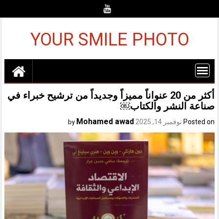
Ski
t
conten
YOUR SMILE PHOTO
أكثر من 20 عنواناً مميزاً وجديداً من ترشيح خبراء في
صناعة النشر والكتاب￼
Mohamed awad
Posted on
نوفمبر 14, 2025
by