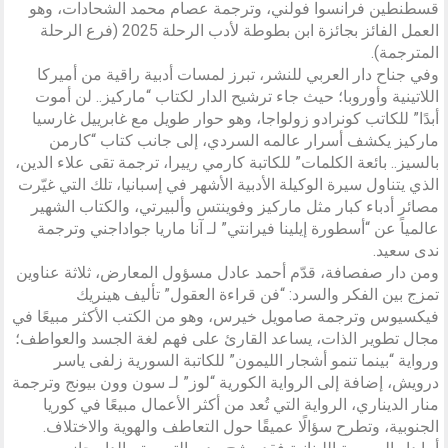
قسطنطين فرانسوا فولني، وترجمة عصام محمد الشحادات، وهو
العمل الفائز بجائزة ابن بطوطة لأدب الرحلة 2025 (فرع الرحلة
المترجمة).
وفي جناح دار العربي للنشر، تبرز لمسات أدبية راقية من أميركا
اللاتينية وأوروبا؛ حيث جاء ترشيح الدار لكتاب “ماركيز.. لن أموت
أبدًا” للكاتب كونرادو زولواجا، وهو حوار طويل مع غابرييل غارسيا
ماركيز يكشف أسرار عالمه السردي، إلى جانب كتاب “كارمن
بالسيز.. بائعة الكلمات” للكاتبة كارمي رييرا، ترجمة تقى علاء الدين،
الذي يتناول سيرة الوكيلة الأدبية الأشهر في إسبانيا، تلك التي غيّرت
مصائر أدباء كبار مثل ماركيز وفوينتس وألبيرتي، والكتاب الشهير
عالمياً عن “أسطورة إيلينا فيرانتي” لـ آنا ماريا جواداجني وترجمة
ندى سعيد.
ومن دار صفصافة، قدّم أحمد عادل مسؤول المعارض، ثلاثة عناوين
تمزج بين الفكر والسرد: “فن قراءة العقول” تأليف هينريك
فيكسيوس وترجمة صامويل خيرس، وهو من الكتب الأكثر مبيعًا في
مجال تطوير الذات، يساعد القارئ على فهم لغة الجسد والعواطف؛
ورواية “بينما تنمو أشجار الليمون” للكاتبة السورية زلفى ياسر
درويش، إضافة إلى الرواية الكورية “لوز” لـ سون وون بيونج وترجمة
منار الديناري، الرواية التي تُعد من أكثر الأعمال مبيعًا في كوريا
الجنوبية، وتطرح سؤالًا عميقًا حول التعاطف والهوية والاختلاف.