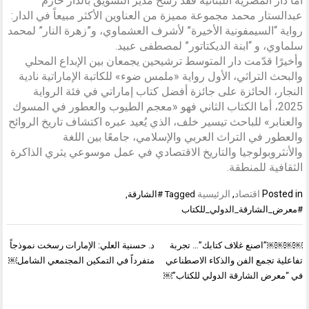
أما دار المصرية اللبنانية فقد رشح مدير التسويق بالدار حازم
عبدالستار محمد مجموعة مميزة من العناوين الأكثر مبيعاً في الدار:
رواية “السيمفونية الأخيرة” لأشرف العشماوي، و”زهرة النار” لمحمد
سلماوي، و “ابنة الديكتاتور” لمصطفى عبيد.
وأخيرًا قدّمت دار المتوسط ترشيحين يجمعان بين الإبداع المحلي
والبحث التراثي، الأول رواية «ملمس ضوء» للكاتبة الإماراتية نادية
النجار، الحائزة على جائزة أفضل كتاب إماراتي في فئة الرواية
2025، أما الكتاب الثاني فهو «معجم الطيوب والعطور في المسوك
والعنابر» للباحث تيسير خلف، الذي يُعيد عبره اكتشاف تاريخ الروائح
والعطور في التراث العربي والإسلامي، جامعًا بين اللغة
والأنثروبولوجيا والتاريخ الاقتصادي في عمل موسوعي يثري الذاكرة
الثقافية للمنطقة.
Posted in
اقتصاد
,
الرئيسية
Tagged
#الشارقة
,
#معرض_الشارقة_الدولي_للكتاب
تصفّح
￼￼￼￼”اصنع غلاف كتابك”… تجربة
د. حسنية العلي: الإمارات رسخت نموذجاً
المقالات
تفاعلية تجمع الفن والذكاء الاصطناعي
متفرداً في التمكين المجتمعي الشامل￼
في “معرض الشارقة الدولي للكتاب”￼