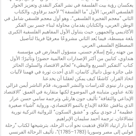
يعكسان رؤية بيت الفلسفة في نشر الفكر النقدي وتعزيز الحوار
الفلسفي العربي؛ الأول “ما الفلسفة؟” لأحمد برقاوي، والكتاب
الثاني “معجم الفجيرة الفلسفي”، وهو أول معجم فلسفي شامل في
الوطن العربي، والكتابان يقدمان محاولة لبناء جسر بين الفكر
الأكاديمي والجمهور، حيث يتناول الأول المفاهيم الفلسفية الكبرى
بلغة مبسطة، فيما يُعد الثاني مشروعًا معرفيًا فريدًا لتأصيل
المصطلح الفلسفي العربي.
من جهته رشّح إسلام حسني، مسؤول المعارض في مؤسسة
هنداوي، كتابين من أكثر الإصدارات العالمية حضورًا وتأثيرًا؛ الأول
كتاب “التفكير السريع والبطيء” لعالم الاقتصاد والسلوك الحائز
على جائزة نوبل دانيال كانمان، الذي أحدث ثورة في فهمنا لآليات
اتخاذ القرار، كاشفًا كيف يمكن لعقلنا أن يخدعنا.
ومن دار نينوى للدراسات والنشر السورية، قدّم الناشر أيمن غزالي
ثلاثة عناوين متباينة في الموضوع لكنها متقاربة في العمق: “الاقتصاد
الإبداعي والثقافة” تأليف جون هارتلي وترجمة سامي حسن عرار
الذي يناقش علاقة الإبداع بالنمو الاقتصادي، ورواية “أشياء صغيرة
عظيمة” لـ جودي بيكو، و “عشق السكون” للروائية التركية نورية
تشالاغان، ترجمة أحمد سليمان الإبراهيم.
أما دار ارتياد الآفاق فذهبت نحو أدب الرحلة، بترشيحها لكتاب “رحلة
فولني إلى مصر وسوريا (1783–1785)”، تأليف الرحالة الفرنسي