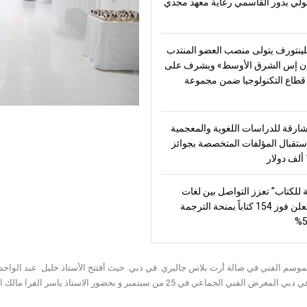
تولّي بدور القاسمي رعاية معهد مجدي
ينتورف يتولى منصب العضو المنتدب
ن إس الشرق الأوسط» ويشرف على
طاع التكنولوجيا ضمن مجموعة
شارقة للدراسات اللغوية والمعجمية
تقبال المؤلفات المتخصصة بجوائز
 للكتاب” تعزز التواصل بين لغات
العالم وتعلن فوز 154 كتاباً بمنحة الترجمة
موسم الفني في صالة أرت بلاس جاليري في دبي حيث أفتتح الأستاذ خليل عبد الواحد م
الجماعي في 25 من سبتمبر و بحضور الاستاذ ياسر الفرا مالك ارت بلاس جاليرى و الفنان فيصل عبد القادر وحضور محبى الفن .