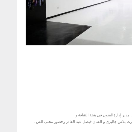
دير إدارةالفنون في هيئة الثقافة و