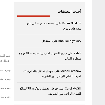
الفنانة
أحدث التعليقات
تتحدث 
Eman Elhakim
على
امسية مصور – فى ناس
معندهاش ذوق
Khouloud yousry
على
استغلال
salah
على
دورى السوبر الاوربى الجديد – الكورة و
سطوة المال
اعمال فن
ومن المشا
Meriel Forshaw
على
جوجل تحتفل بالذكرى 75
لميلاد الفنان الراحل نور الشريف
ومن العرا
ومن سوريا
Carol McGill
على
جوجل تحتفل بالذكرى 75 لميلاد
الفنان الراحل نور الشريف
ومن لبنان