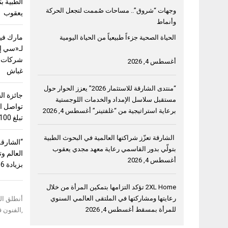
الطبية ب
وجهات “شروق”.. مساحات صُممت لتجعل الحركة
يعقوب
وأنماط
مارك فيل
الحياة الصحية جزءاً طبيعياً من الحياة اليومية
لـ«سي إ
شركات ق
أغسطس 4, 2026
غباش
“منتدى الشارقة للاستثمار 2026” يعزز الحوار حول
جائزة ال
مستقبل سلاسل الإمداد والخدمات اللوجستية
تواصل اس
برعاية استراتيجية من “غلفتينر”
أغسطس 4, 2026
تبلغ 100 ألف دولار
الشارقة تعزّز شراكتها العالمية في البحوث الطبية
“الشارقة
بتولّي بدور القاسمي رعاية معهد مجدي يعقوب
أغسطس 4, 2026
بزيادة 56%
2XL Home تؤكد التزامها بتمكين المرأة من خلال
رعايتها ومشاركتها في الملتقى العالمي السنوي
أنطلق ال
للمرأة بمسقط
أغسطس 4, 2026
,الفنون في دبي المعرض الفني 