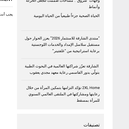
وجهات “شروق”.. مساحات صُممت لتجعل الحركة
وأنماط
يجب أنت
الحياة الصحية جزءاً طبيعياً من الحياة اليومية
“منتدى الشارقة للاستثمار 2026” يعزز الحوار حول
مستقبل سلاسل الإمداد والخدمات اللوجستية
برعاية استراتيجية من “غلفتينر”
الشارقة تعزّز شراكتها العالمية في البحوث الطبية
بتولّي بدور القاسمي رعاية معهد مجدي يعقوب
2XL Home تؤكد التزامها بتمكين المرأة من خلال
رعايتها ومشاركتها في الملتقى العالمي السنوي
للمرأة بمسقط
تصنيفات