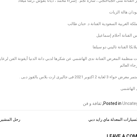
لفنانة منى الجباخنجي ، سارة نجم . إسراء محمد ، ديانا بقوش ،رشا ميعاد
دان هالة الزيات
كة العربية السعودية الفنانة د. حنان طالب
 الفنانة أحلام إسماعيل
نكا الفنانة تاليني دو سيلفا
ت منظمة المعرض الفنانة ندى الهاشمي عن شكرها لدبي دانة الدنيا أيقونة الفن لرعايت
اء العالم
غاية 2 اكتوبر 2021 فى جاليرى ارت بلاس بالقوز دبى .
 الهاشمى
Uncate
Posted in
,
ثقافة و فن
يارات المعدلة ماي رايد دبي
رحل المشير
ات
LEAVE A CO