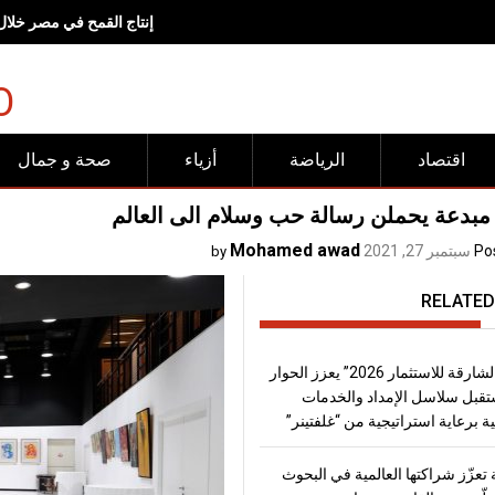
<br><br>وجهات "شروق".. مساحات صُممت لتجعل الحركة وأنماط<br>الحياة الصحية جزءاً طبيعياً من الحياة اليومية<span lang="EN" dir="LTR" style="font-size:17.0pt;line-height:150%"></span><br><br>
O
اقتصاد
الرياضة
أزياء
صحة و جمال
 مبدعة يحملن رسالة حب وسلام الى العالم
Mohamed awad
Po
سبتمبر 27, 2021
by
RELATED
“منتدى الشارقة للاستثمار 2026” يعزز الحوار
قبل سلاسل الإمداد والخدمات
ة برعاية استراتيجية من “غلفتينر”
تعزّز شراكتها العالمية في البحوث