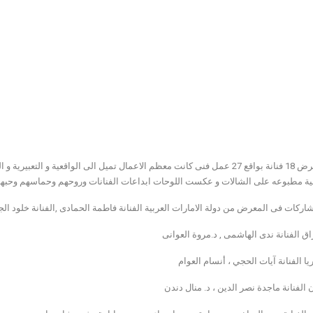
الفنانة خلود
 ديانا بقوش
الجابرى تتحدث عن
عن اعمالها
اعمالها
الفنانة انسام
علوان بجوار احمد
الفنانة ندى
اعمالها
الهاشمى بجوار
بعض اعمالها
المطبوعه على
الشالات
ضم المعرض 18 فنانة بواقع 27 عمل فنى كانت معظم الاعمال تميل الى الواقعية و
ية مطبوعه على الشالات و عكست اللوحات ابداعات الفنانات وروحهم وحماسهم وحبهم ل
ركات فى المعرض من دولة الامارات العربية الفنانة فاطمة الحمادى ,الفنانة خلود الجا
ق الفنانة ندى الهاشمى , د.مروة العوانى
 الفنانة آيات الحجي ، أنسام العوام
 الفنانة ماجدة نصر الدين ، د. منال دندن