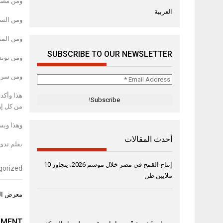
ومن مصر ا
العربية
ومن السو
ومن الممل
SUBSCRIBE TO OUR NEWSLETTER
ومن تونس
ومن سريلا
Email
Address
هذا وأكد
*
من كل إرج
وهذا ويستمر معرض حواء 3 ل
أحدث المقالات
بقلم ندى
إنتاج القمح في مصر خلال موسم 2026، يتجاوز 10
gorized
ملايين طن
تصفّح
معرض الس
المقال
MMENT