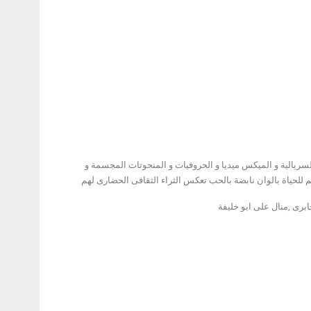
الفنانة ماجدة نصر
الدين تتحدث عن
اعمالها
 التعبيرية و السريالية و الميكس ميديا و الحروفيات و المنحوتات المجسمة و
لحياة بالوان نابضة بالحب تعكس الثراء الثقافى الحضارى لهم
برى ,منال على ابو خليفة