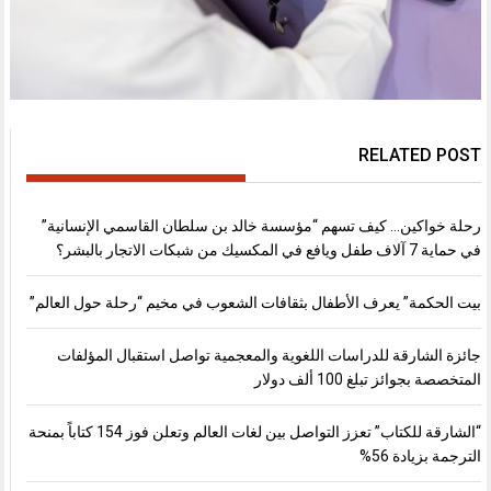
RELATED POST
رحلة خواكين… كيف تسهم “مؤسسة خالد بن سلطان القاسمي الإنسانية”
في حماية 7 آلاف طفل ويافع في المكسيك من شبكات الاتجار بالبشر؟
بيت الحكمة” يعرف الأطفال بثقافات الشعوب في مخيم “رحلة حول العالم”
جائزة الشارقة للدراسات اللغوية والمعجمية تواصل استقبال المؤلفات
المتخصصة بجوائز تبلغ 100 ألف دولار
“الشارقة للكتاب” تعزز التواصل بين لغات العالم وتعلن فوز 154 كتاباً بمنحة
الترجمة بزيادة 56%