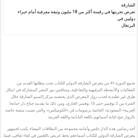
الشارقة
تعرض تجربتها في رقمنة أكثر من 18 مليون وثيقة معرفية أمام خبراء
دوليين في
البرتغال
تجمع الدورة 41 من معرض الشارقة الدولي للكتاب تحت مظلتها العديد من
الفعاليات والأنشطة الترفيهية والتفاعلية، وتتنافس دور النشر المشاركة في ابتكار
طرق غير تقليدية لجذب زوار المعرض الذي يحتضنه مركز إكسبو الشارقة خلال
الفترة من 2 نوفمبر حتى 13 نوفمبر الجاري، ومن ذلك ما يقدمه جناح دار «مانجا
العربية» السعودية، الخاصة برسومات فن «الكوميكس»، والتي نصبت منصة خاصة
بالزوار تتيح كتابة أسمائهم باللغة اليابانية واللغة العربية.
أحد رسامي هذه الدار جلس وأمامه مجموعة من البطاقات البيضاء يكتب لجمهور
معرض الشارقة الدولي للكتاب أسماءهم بخط عريض باللغتين في لقاء ثقافي، فيما