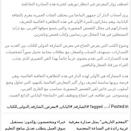
اصطف زوار المعرض في انتظار دورهم، لتجربة هذه المبادرة التفاعلية.
يرى أصحاب الدار أن جمهور المانجا من مختلف الفئات العمرية مغرم بالثقافة
اليابانية، وهم يشاركون للمرة الأولى في هذه التظاهرة العالمية للتعريف
بإصداراتهم في مجال القصص المصورة، والتي يتسع سوقها العربي، مع تزايد
المشتغلين في هذا المجال من رسامين وكتاب قصص وناشرين.
وتتنوع الكتب التي يعرض الجناح في معرض الشارقة الدولي للكتاب بين العديد من
الإصدارات، تستهدف الشباب والصغار، مع بطاقات مجانية تحمل صوراً لشخصيات
هذه الإصدارات، التي تقدم محتوى عربياً خاصاً بهذا الفن التعبيري الذي يجذب
القراء من فئة الصغار واليافعين.
هذه المشاركة هي الأولى لهذه الدار في هذه التظاهرة الثقافية العالمية، وهي
فرصة يرونها مناسبة لتعريف زوار أكبر المعارض العالمية بكتبهم، التي تحاول وضع
أسلوب عربي خاص لفن القصص المصورة، متناسب مع القارئ العربي،
ومستوحى من ثقافته، في انفتاح وتوظيف لفن «المانجا» الياباني الذائع الصيت.
Posted in
أدب
Tagged
#الشارقة
,
#اليابان
,
#معرض_الشارقة_الدولى_للكتاب
تصفّح
“المعجم التاريخي” يمثل صدارة معرفية
خبراء ومتخصصون يؤكدون: مستقبل
المقالات
عربية رائدة في الصناعة المعجمية
سوق العمل يتطلب تعديل مناهج التعليم