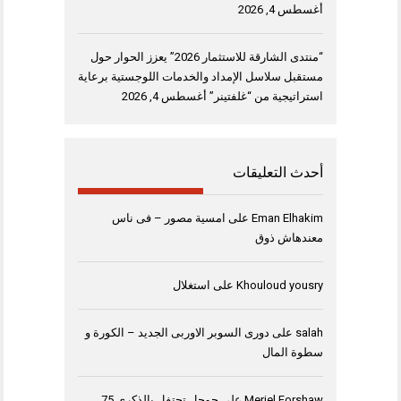
أغسطس 4, 2026
“منتدى الشارقة للاستثمار 2026” يعزز الحوار حول
مستقبل سلاسل الإمداد والخدمات اللوجستية برعاية
استراتيجية من “غلفتينر”
أغسطس 4, 2026
أحدث التعليقات
Eman Elhakim
على
امسية مصور – فى ناس
معندهاش ذوق
Khouloud yousry
على
استغلال
salah
على
دورى السوبر الاوربى الجديد – الكورة و
سطوة المال
Meriel Forshaw
على
جوجل تحتفل بالذكرى 75