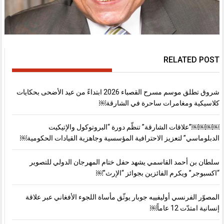
RELATED POST
شروق تطلق موسم مسرح القصباء 2026 ابتداءً من عيد الأضحى بحكايات
كلاسيكية ومغامرات ساحرة في الشارقة￼
￼￼￼￼”علاقات الشارقة” تنظّم دورة “البروتوكول والإتيكيت
الدبلوماسي” لتعزيز الاحترافية المؤسسية وجاهزية القيادات الحكومية￼
سلطان بن أحمد القاسمي يشهد حفل ختام المهرجان الدولي للتصوير
“اكسبوجر” ويكرم الفائزين بجوائز “الإرث”￼
المصوّر الفرنسي أوليفييه جوبار يوثّق مأساة اللجوء الأفغاني عبر علاقة
إنسانية امتدّت 12 عاماً￼