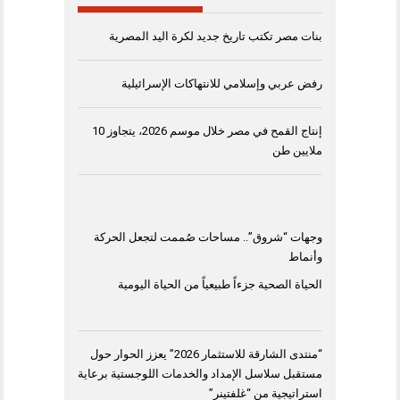
بنات مصر تكتب تاريخ جديد لكرة اليد المصرية
رفض عربي وإسلامي للانتهاكات الإسرائيلية
إنتاج القمح في مصر خلال موسم 2026، يتجاوز 10
ملايين طن
وجهات “شروق”.. مساحات صُممت لتجعل الحركة
وأنماط
الحياة الصحية جزءاً طبيعياً من الحياة اليومية
“منتدى الشارقة للاستثمار 2026” يعزز الحوار حول
مستقبل سلاسل الإمداد والخدمات اللوجستية برعاية
استراتيجية من “غلفتينر”