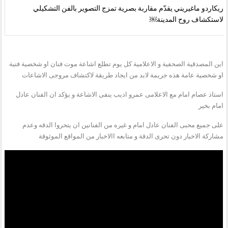
ريكاردو ماغيريني يقدّم مقاربة بصرية تمزج التصوير بالفن التشكيلي
لاستكشاف روح المدينة￼
اين المصدقية الصحفية و الاعلامية كل يوم تطلع اشاعة موت فنان او شخصية فنية
او شخصية عامة هذه جريمة لابد من ايجاد طريقة لاكتشاف مروجى الاشاعات
استاذ عصام امام مع الاعلامى عمرو اديب ينفى الاشاعة و يؤكد ان الفنان عادل
امام بخير
على جميع محبى الفنان عادل امام و غيره من الفنانين ان يتحروا الدقه وعدم
مشاركة الاخبار دون تحرى الدقة و متابعه االاخبار من المواقع الموثوقة