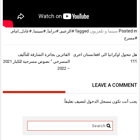
Posted in
سينما و تلفزيون
Tagged
#الزعيم
,
#دراما
,
#سينما
,
#عادل_امام
,
#مسرح
تصفّح
هل تتحول اوكرانيا الى افغانستان اخرى
الفائزين بجائزة الشارقة للتأليف
المقالات
؟؟؟
المسرحي ” نصوص مسرحية للكبار 2021
– 2022
LEAVE A COMMENT
يجب أنت تكون
مسجل الدخول
لتضيف تعليقاً.