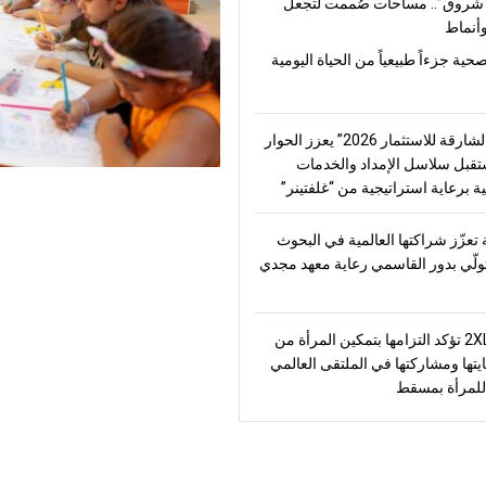
شروق”.. مساحات صُممت لتجعل
أنماط
صحية جزءاً طبيعياً من الحياة اليومية
“منتدى الشارقة للاستثمار 2026” يعزز الحوار
قبل سلاسل الإمداد والخدمات
ة برعاية استراتيجية من “غلفتينر”
تعزّز شراكتها العالمية في البحوث
تولّي بدور القاسمي رعاية معهد مجدي
2XL Home تؤكد التزامها بتمكين المرأة من
يتها ومشاركتها في الملتقى العالمي
للمرأة بمسقط