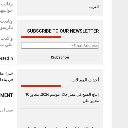
وقالت س
العربية
حواسهم،
وتابعت:
بالرسوم
SUBSCRIBE TO OUR NEWSLETTER
وأكدت أ
على سطح
Email
Address
*
sted in
تصفّح
خبراء مك
المقال
أحدث المقالات
في بناء 
إنتاج القمح في مصر خلال موسم 2026، يتجاوز 10
MMENT
ملايين طن
يجب أنت