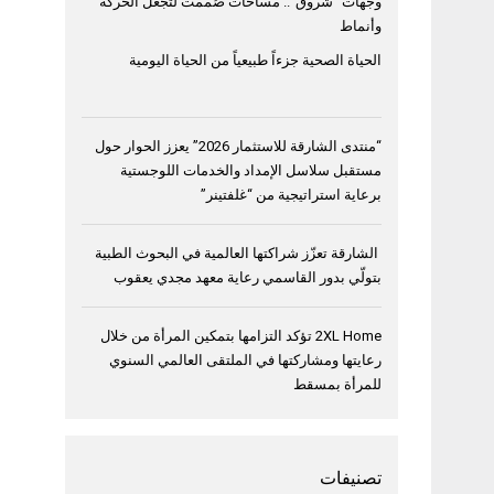
وجهات “شروق”.. مساحات صُممت لتجعل الحركة
وأنماط
الحياة الصحية جزءاً طبيعياً من الحياة اليومية
“منتدى الشارقة للاستثمار 2026” يعزز الحوار حول
مستقبل سلاسل الإمداد والخدمات اللوجستية
برعاية استراتيجية من “غلفتينر”
الشارقة تعزّز شراكتها العالمية في البحوث الطبية
بتولّي بدور القاسمي رعاية معهد مجدي يعقوب
2XL Home تؤكد التزامها بتمكين المرأة من خلال
رعايتها ومشاركتها في الملتقى العالمي السنوي
للمرأة بمسقط
تصنيفات