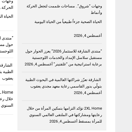
وجهات “
وجهات “شروق”.. مساحات صُممت لتجعل الحركة
الحركة و
وأنماط
الحياة ال
الحياة الصحية جزءاً طبيعياً من الحياة اليومية
أغسطس 4, 2026
حول مست
اللوجستي
“منتدى الشارقة للاستثمار 2026” يعزز الحوار حول
مستقبل سلاسل الإمداد والخدمات اللوجستية
برعاية استراتيجية من “غلفتينر”
أغسطس 4, 2026
الشارقة 
الطبية ب
يعقوب
الشارقة تعزّز شراكتها العالمية في البحوث الطبية
بتولّي بدور القاسمي رعاية معهد مجدي يعقوب
أغسطس 4, 2026
خلال رعا
السنوي 
2XL Home تؤكد التزامها بتمكين المرأة من خلال
رعايتها ومشاركتها في الملتقى العالمي السنوي
للمرأة بمسقط
أغسطس 4, 2026