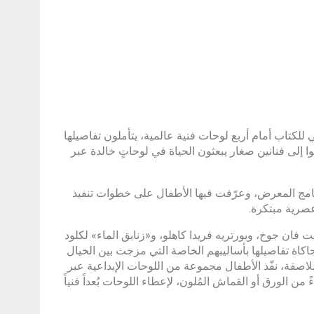
الـ44 من معرض الشارقة الدولي للكتاب أمام أربع لوحات فنية عالمية، يتأملون تفاصيلها
ا إلى فنانين صغار يبعثون الحياة في لوحاتٍ خالدة عبر
نامج المعرض، وعرّفت فيها الأطفال على خطوات تنفيذ
 عصرية مبتكرة.
فان جوخ، وبورتريه فريدا كاهلو، و«زنابق الماء» لكلود
اكاة تفاصيلها بأساليبهم الخاصة التي مزجت بين الخيال
لاصقة، نفّذ الأطفال مجموعة من اللوحات الإبداعية عبر
ن الورق أو القماش المُلون، لإعطاء اللوحات بُعداً فنياً