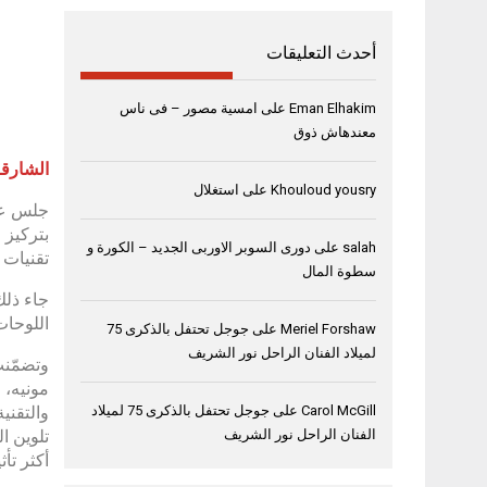
أحدث التعليقات
Eman Elhakim
على
امسية مصور – فى ناس
معندهاش ذوق
الشارقة، 6 نوفمبر
Khouloud yousry
على
استغلال
بتركيز 
salah
على
دورى السوبر الاوربى الجديد – الكورة و
تقنيات ا
سطوة المال
جاء ذلك
اللوحات
Meriel Forshaw
على
جوجل تحتفل بالذكرى 75
لميلاد الفنان الراحل نور الشريف
وتضمّنت
مونيه، 
والتقني
Carol McGill
على
جوجل تحتفل بالذكرى 75 لميلاد
تلوين ا
الفنان الراحل نور الشريف
أكثر تأث