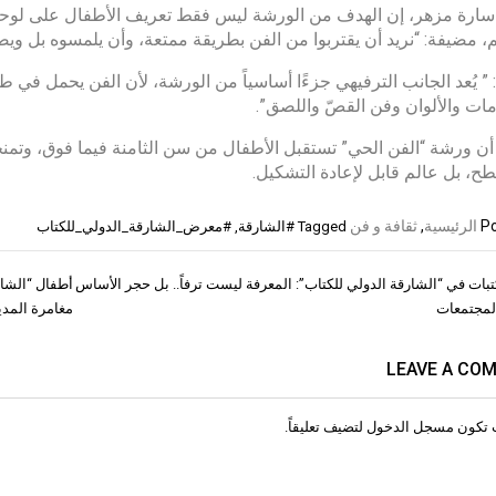
ارة مزهر، إن الهدف من الورشة ليس فقط تعريف الأطفال على لوحات ع
 مضيفة: “نريد أن يقتربوا من الفن بطريقة ممتعة، وأن يلمسوه بل ويصن
 ” يُعد الجانب الترفيهي جزءًا أساسياً من الورشة، لأن الفن يحمل في طيا
ات والألوان وفن القصّ واللصق”.
ن ورشة “الفن الحي” تستقبل الأطفال من سن الثامنة فيما فوق، وتمنح
، بل عالم قابل لإعادة التشكيل.
Po
الرئيسية
,
ثقافة و فن
Tagged
#الشارقة
,
#معرض_الشارقة_الدولي_للكتاب
تبات في “الشارقة الدولي للكتاب”: المعرفة ليست ترفاً.. بل حجر الأساس
أطفال “الشار
ات
المجتمعات
مغامرة المدي
LEAVE A CO
 تكون
مسجل الدخول
لتضيف تعليقاً.