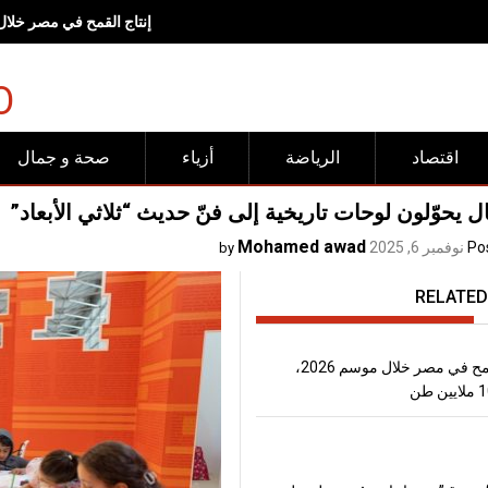
<br><br>وجهات "شروق".. مساحات صُممت لتجعل الحركة وأنماط<br>الحياة الصحية جزءاً طبيعياً من الحياة اليومية<span lang="EN" dir="LTR" style="font-size:17.0pt;line-height:150%"></span><br><br>
O
اقتصاد
الرياضة
أزياء
صحة و جمال
ل يحوّلون لوحات تاريخية إلى فنّ حديث “ثلاثي الأبعاد”
Mohamed awad
Po
نوفمبر 6, 2025
by
RELATED
إنتاج القمح في مصر خلال موسم 2026،