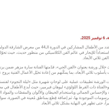
 2025،
جلس عدد من الأطفال المشاركين في الدورة 
استعداداً للإبحار في عالم الفن الكلاسيكي من منظور حديث، حيث تحوّلو
لفن ثلاثي الأبعاد.
 خلال ورشة بعنوان «الفن الحي»، قدّمتها الفنانة سارة مزهر ضمن بر
 بأسلوب ثلاثي الأبعاد، بما يمكّنهم من إعادة تخيّل الأعمال الفنية بروح
 الورشة تطبيقات عملية على لوحاتٍ شهيرة مثل «ليلة النجوم» لفنسنت 
و«الفتاة ذات القرط اللؤلؤي» ليوهان فيرمير، حيث أبدع الأطفال في مح
ة والإحساس الجمالي وباستخدام الخيطان والألوان والمقصّات والمواد ال
لرسومات الموجودة بها، ثم إضافة قِطع بمناطق مُعينة في الصورة، سواءً م
يراً، حتى تظهر في النهاية بشكل ثلاثي الأبعاد.