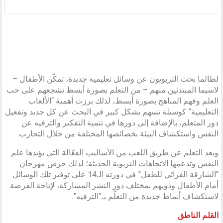
لطالما بحث التربويون عن وسائل تعليمية جديدة، تمكّن الأطفال –
لاسيما المبتدئين منهم – من التعلم بصورة أبسط تشجعهم على حب
العلم وفهم المناهج بصورة أبسط، لذلك برزت أهمية “الألعاب
التعليمية” كوسيلة تسهم بشكل كبير في البحث عن كل جديد وتفعيل
دور المتعلم، بالإضافة إلى دورها في تنمية التفكير والترفيه عن
النفس واستكشاف البيئة بخصائصها المختلفة من خلال التجارب.
ويعد التعلم عن طريق اللعب من الأساليب الفعّالة التي يؤيدها علم
النفس وتدعمها الاتجاهات التربوية الحديثة؛ لذلك حرص مهرجان
“الشارقة القرائي للطفل” في دورته الـ14 على توفير تلك الوسائل
أمام الأطفال وذويهم بمختلف دور النشر المشاركة، لإتاحة الفرصة
لاستكشاف أنماط جديدة من التعلّم بـ”الترفيه”.
القلم الناطق