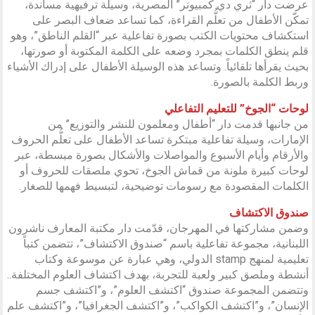
عرضت دار “ثري دي كمبيوتر” المصرية، وسيلة ترفيهية مساندة،
تمكّن الأطفال من تعلُّم القراءة، كما تساعد ضعاف البصر على
استكشاف محتويات الكتب بصورة تفاعلية عبر “القلم الناطق”، وهو
قلم ينطق الكلمات بمجرد وضعه على الكلمة المكتوبة أو صورتها،
بحيث يقرأها تلقائياً. وتساعد هذه الوسيلة الأطفال على إدراك الأشياء
وربط الكلمة بالصورة.
لوحات “الجوخ” للتعليم التفاعلي
من جانبها قدمت دار “أطفال ومعلمون للنشر والتوزيع” من
الإمارات، وسيلة تفاعلية مبتكرة تساعد الأطفال على تعلُّم الحروف
والأرقام وأيام الأسبوع والمواصلات والأشكال بصورة مبسطة، عبر
لوحات كبيرة ملونة من قماش الجوخ، تحوي ملصقات للحروف أو
الكلمات المقصودة مع رسومات توضيحية، لتبسيط فهمها للصغار.
صندوق الاكتشاف
وضمن مشاركتها في المهرجان، قدّمت دار مكتبة المعارف ناشرون
اللبنانية، مجموعة تفاعلية باسم “صندوق الاكتشاف”، تتضمن كتباً
تعليمية لمنهج stamp الدولي، وهي عبارة عن موسوعة وكتاب
أنشطة وملصق كبير ولعبة للتجربة، بهدف اكتشاف العلوم المختلفة..
وتتضمن المجموعة صندوق “اكتشف العلوم”، و”اكتشف جسم
الإنسان”، و”اكتشف الكواكب”، و”اكتشف الجغرافيا”، و”اكتشف علم