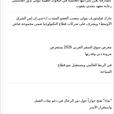
الشارقة تعزّز شراكتها العالمية في البحوث الطبية بتولّي بدور القاسمي
رعاية معهد مجدي يعقوب
مارك فيلينتورف يتولى منصب العضو المنتدب لـ«سي إن إس الشرق
الأوسط» ويشرف على شركات قطاع التكنولوجيا ضمن مجموعة غباش
معرض سوق السفر العربي 2026 يستعرض
مرونة دبي وقدرتها
في الربط العالمي ومستقبل نمو قطاع
السياحة
“نماء” تفتح حواراً حول دور الرجال في دعم بيئات العمل
واستقرار الأسر