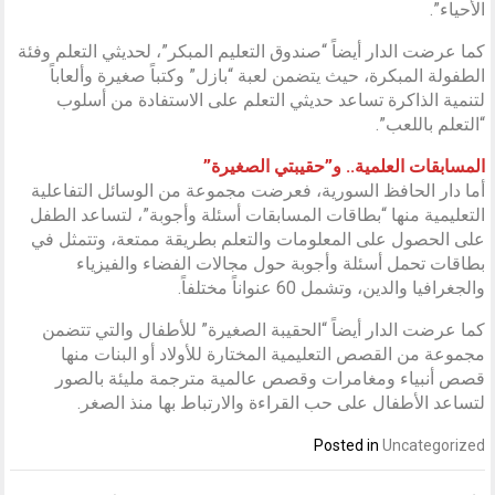
الأحياء”.
كما عرضت الدار أيضاً “صندوق التعليم المبكر”، لحديثي التعلم وفئة
الطفولة المبكرة، حيث يتضمن لعبة “بازل” وكتباً صغيرة وألعاباً
لتنمية الذاكرة تساعد حديثي التعلم على الاستفادة من أسلوب
“التعلم باللعب”.
المسابقات العلمية.. و”حقيبتي الصغيرة”
أما دار الحافظ السورية، فعرضت مجموعة من الوسائل التفاعلية
التعليمية منها “بطاقات المسابقات أسئلة وأجوبة”، لتساعد الطفل
على الحصول على المعلومات والتعلم بطريقة ممتعة، وتتمثل في
بطاقات تحمل أسئلة وأجوبة حول مجالات الفضاء والفيزياء
والجغرافيا والدين، وتشمل 60 عنواناً مختلفاً.
كما عرضت الدار أيضاً “الحقيبة الصغيرة” للأطفال والتي تتضمن
مجموعة من القصص التعليمية المختارة للأولاد أو البنات منها
قصص أنبياء ومغامرات وقصص عالمية مترجمة مليئة بالصور
لتساعد الأطفال على حب القراءة والارتباط بها منذ الصغر.
Posted in
Uncategorized