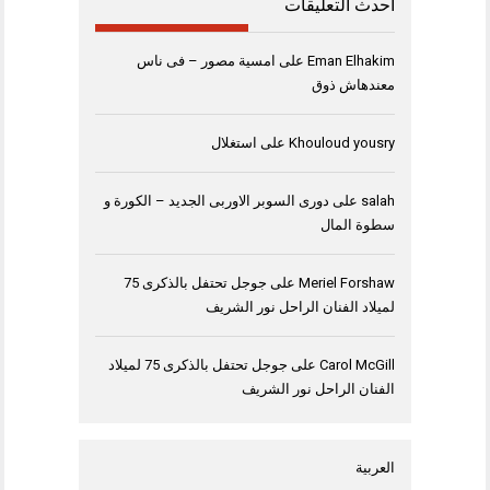
أحدث التعليقات
Eman Elhakim
على
امسية مصور – فى ناس
معندهاش ذوق
Khouloud yousry
على
استغلال
salah
على
دورى السوبر الاوربى الجديد – الكورة و
سطوة المال
Meriel Forshaw
على
جوجل تحتفل بالذكرى 75
لميلاد الفنان الراحل نور الشريف
Carol McGill
على
جوجل تحتفل بالذكرى 75 لميلاد
الفنان الراحل نور الشريف
العربية