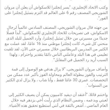
وكتب الاتحاد الإنجليزي، “يسر إنجلترا للاسكواش أن يعلن أن مروان
الشوربجي المصنف رقم 6 على العالم قد التزم بتمثيل إنجلترا على
الفور”
.
من جهته قال مروان الشوربجي، المصنف السادس عالمياً لرجال
الاسكواش، فى تصريحات للاتحاد الإنجليزي للاسكواش، “أبدأ فصلًا
جديدًا من مسيرتي من خلال تمثيل إنجلترا، وأرد الجميل للبلد الذى
منحني كل شيء، كانت إنجلترا موطني منذ 16 عامًا، لقد عملت مع
الكثير من المدربين البريطانيين خلال مسيرتي حتى الآن، لقد تلقيت
تعليمي في هذا البلد وعاملني الناس دائمًا بتقدير واحترام ، ولهذا
السبب أريد رد الجميل في المقابل”.
وأضاف مروان الشوربجى، “لا يزال هدفي هو الوصول إلى قمة
الترتيب والفوز ببطولة العالم ومحاولة الفوز بأكبر عدد ممكن من
التخصصات. عمري 30 عامًا فقط ، وأنا شاب ، ولا يزال لدي الكثير
من السنوات”.
واختتم قائلا، “أعتقد أن ديفيد كامبيون يمكن أن يضيف الكثير إلى
لعبتي وبدعمه ، وضمن النظام الذي رأيت أخي يزدهر فيه خلال
العام الماضي ، أشعر بالثقة في أنني أستطيع تحقيق هذه الأشياء.