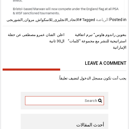
Posted in
الرياضة
Tagged
#الاتحاد_الانجليزى_للاسكواش
,
مروان_الشوربجى
تصفّح
بنغوين راندوم هاوس” تبرم اتفاقية
اعلن الفنان عمرو مصطفى عن حفلة
المقالات
استراتيجية للنشر مع مجموعة “كلمات”
ال30 ثانية
الإماراتية
LEAVE A COMMENT
يجب أنت تكون
مسجل الدخول
لتضيف تعليقاً.
أحدث المقالات