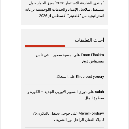
“منتدى الشارقة للاستثمار 2026” يعزز الحوار حول
مستقبل سلاسل الإمداد والخدمات اللوجستية برعاية
استراتيجية من “غلفتينر”
أغسطس 4, 2026
أحدث التعليقات
Eman Elhakim
على
امسية مصور – فى ناس
معندهاش ذوق
Khouloud yousry
على
استغلال
salah
على
دورى السوبر الاوربى الجديد – الكورة و
سطوة المال
Meriel Forshaw
على
جوجل تحتفل بالذكرى 75
لميلاد الفنان الراحل نور الشريف