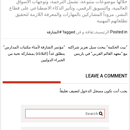
خلالها موضوعات متنوعة، تشمل الترجمة، وتوجهات الأسواق
العالمية، والتسويق الرقمي، وتأثير الذكاء الاصطناعي على قطاع
النشر، مزوداً المشاركين بالمهارات والمعرفة اللازمة لتحقيق
تطلعاتهم المهنية.
Posted in
الرئيسية
,
ثقافة و فن
Tagged
#الشارقة
تصفّح
“بيت الحكمة” يبحث سبل تعزيز شراكته
“مؤتمر الشارقة لأمناء مكتبات المدارس”
المقالات
مع “معهد العالم العربي” في باريس
ينطلق غداً (الثلاثاء) بمشاركة نخبة من
الخبراء الدوليين
LEAVE A COMMENT
يجب أنت تكون
مسجل الدخول
لتضيف تعليقاً.