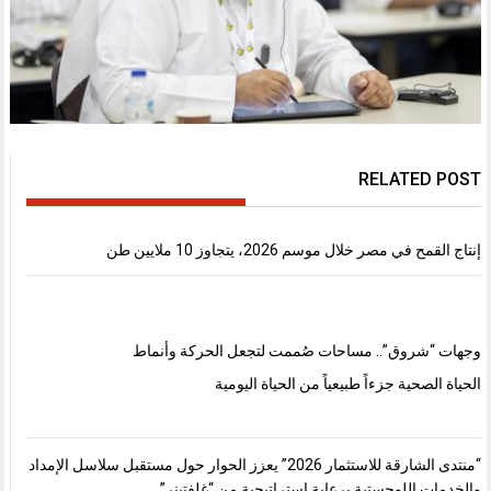
RELATED POST
إنتاج القمح في مصر خلال موسم 2026، يتجاوز 10 ملايين طن
وجهات “شروق”.. مساحات صُممت لتجعل الحركة وأنماط
الحياة الصحية جزءاً طبيعياً من الحياة اليومية
“منتدى الشارقة للاستثمار 2026” يعزز الحوار حول مستقبل سلاسل الإمداد
والخدمات اللوجستية برعاية استراتيجية من “غلفتينر”