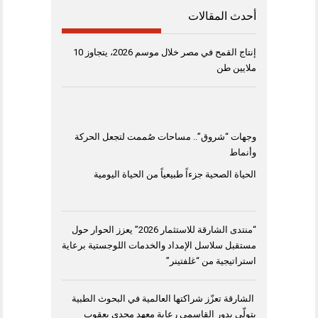
أحدث المقالات
إنتاج القمح في مصر خلال موسم 2026، يتجاوز 10
ملايين طن
وجهات “شروق”.. مساحات صُممت لتجعل الحركة
وأنماط
الحياة الصحية جزءاً طبيعياً من الحياة اليومية
“منتدى الشارقة للاستثمار 2026” يعزز الحوار حول
مستقبل سلاسل الإمداد والخدمات اللوجستية برعاية
استراتيجية من “غلفتينر”
الشارقة تعزّز شراكتها العالمية في البحوث الطبية
بتولّي بدور القاسمي رعاية معهد مجدي يعقوب