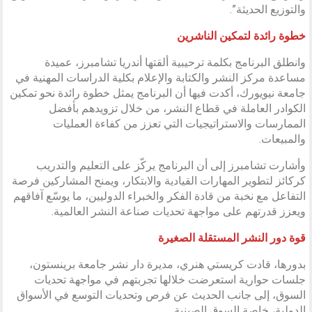
والتوزيع الحديثة”.
خطوة رائدة لتمكين الناشرين
وانطلق البرنامج بكلمة ترحيبية ألقتها أندريا تشامبرز، عميدة
مساعدة مركز النشر والكتابة والإعلام بكلية الدراسات المهنية في
جامعة نيويورك، أكدت فيها أن البرنامج يمثل خطوة رائدة نحو تمكين
الكوادر العاملة في قطاع النشر، من خلال تزويدهم بأفضل
الممارسات والاستراتيجيات التي تعزز من كفاءة العمليات
والمبيعات.
وأشارت تشامبرز إلى أن البرنامج يركّز على التعليم والتدريب
كركائز لتطوير المهارات القيادية والابتكار، ويمنح المشاركين فرصة
التفاعل مع نخبة من قادة الفكر والخبراء الدوليين، ما يوسّع آفاقهم
ويعزز قدرتهم على مواجهة تحديات صناعة النشر العالمية.
قوة دور النشر المستقلة الصغيرة
بدورها، قادت كريستي هنري، مديرة دار نشر جامعة برينستون،
جلسات حوارية استعرضت خلالها تجربتهم في مواجهة تحديات
السوق، إلى جانب الحديث عن فرص وتحديات التوسع في الأسواق
الدولية، خاصة السوق الصينية.