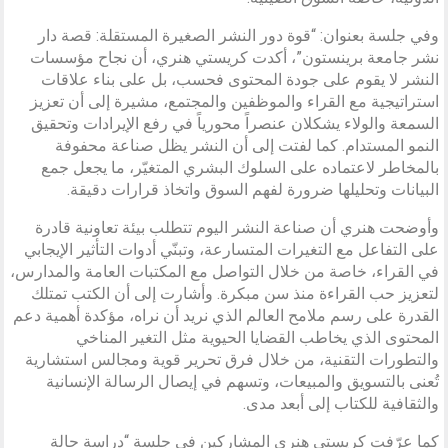
وفي جلسة بعنوان: “قوة دور النشر الصغيرة المستقلة: قصة دار
نشر جامعة برينستون”، أكدت كريستي هنري، أن نجاح مؤسسات
النشر لا يقوم على جودة المحتوى فحسب، بل على بناء علاقات
استراتيجية مع القراء والموظفين والمجتمع، مشيرة إلى أن تعزيز
السمعة والولاء يشكلان عنصراً محورياً في رفع الإيرادات وتحقيق
النمو المستدام. كما لفتت إلى أن النشر يظل صناعة محفوفة
بالمخاطر لاعتماده على السلوك البشري المتغيّر، ما يجعل جمع
البيانات وتحليلها ضرورة لفهم السوق واتخاذ قرارات دقيقة.
وأوضحت هنري أن صناعة النشر اليوم تتطلب بيئة تعاونية قادرة
على التفاعل مع التغيرات المتسارعة، وتبنّي أدوات التأثير الإيجابي
في القراء، خاصة من خلال التواصل مع المكتبات العامة والمدارس،
لتعزيز حب القراءة منذ سن مبكرة. وأشارت إلى أن الكتب تمتلك
القدرة على رسم ملامح العالم الذي نريد أن نراه، مؤكدة أهمية دعم
المحتوى الذي يخاطب القضايا الحيوية مثل التغير المناخي
والتطورات التقنية، من خلال فرق تحرير قوية ومجالس استشارية
تُعنى بالتسويق والمبيعات، وتسهم في إيصال الرسالة الإنسانية
والثقافية للكتاب إلى أبعد مدى.
كما عرّفت كريستي هنري المشاركين في جلسة “دراسة حالة