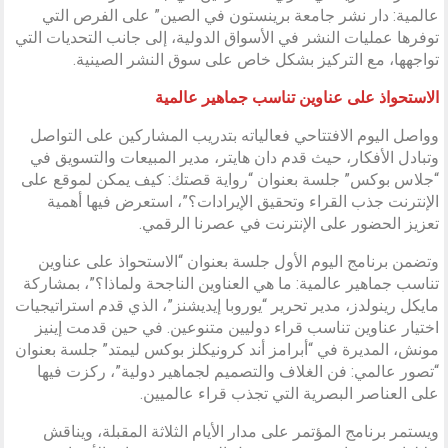
عالمية: دار نشر جامعة برينستون في الصين” على الفرص التي
توفرها عمليات النشر في الأسواق الدولية، إلى جانب التحديات التي
تواجهها، مع التركيز بشكل خاص على سوق النشر الصينية.
الاستحواذ على عناوين تناسب جماهير عالمية
وواصل اليوم الافتتاحي فعالياته بتدريب المشاركين على التواصل
وتبادل الأفكار، حيث قدم دان هايتر، مدير المبيعات والتسويق في
“جلاس بوكس” جلسة بعنوان “رواية قصتك: كيف يمكن لموقع على
الإنترنت جذب القراء وتحقيق الإيرادات؟”، استعرض فيها أهمية
تعزيز الحضور على الإنترنت في عصرنا الرقمي.
وتضمن برنامج اليوم الأول جلسة بعنوان “الاستحواذ على عناوين
تناسب جماهير عالمية: ما هي العناوين الناجحة ولماذا؟”، بمشاركة
مايكل رينولدز، مدير تحرير “يوروبا إيديشنز”، الذي قدم استراتيجيات
اختيار عناوين تناسب قراء دوليين متنوعين. في حين قدمت إينيز
مونش، المديرة في “أبرامز أند كرونيكلز بوكس ليمتد” جلسة بعنوان
“تصور عالمي: فن الغلاف والتصميم لجماهير دولية”، ركزت فيها
على العناصر البصرية التي تجذب قراء عالميين.
ويستمر برنامج المؤتمر على مدار الأيام الثلاثة المقبلة، ويناقش