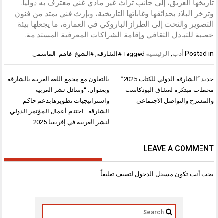
تاريخها العريق، إلى جانب تراث غير مادي غني معترف به دولياً.
وتزخر البلاد بحدائقها وغاباتها التاريخية، وبإرث فني يمتد من فنون
التصوير والنحت إلى الطراز الباروكي في العمارة، ما يجعلها بيئة
خصبة للتبادل الثقافي وإقامة الشراكات المعرفية المستدامة.
Posted in
أدب
,
الرئيسية
Tagged
#الشارقة
,
#الشيخ_فاهم_القاسمي
تصفّح
جديد “الشارقة الدولي للكتاب 2025” ..
بالتعاون مع مجمع اللغة العربية بالشارقة
المقالات
محطات مبتكرة لعشاق البودكاست
وبعنوان: “وسائل نشر العربية
والمسرح والتواصل الاجتماعي
واستراتيجيات تطويرهابدعم حاكم
الشارقة.. اختتام أعمال المؤتمر الدولي
لنشر العربية في إفريقيا 2025
LEAVE A COMMENT
يجب أنت تكون
مسجل الدخول
لتضيف تعليقاً.