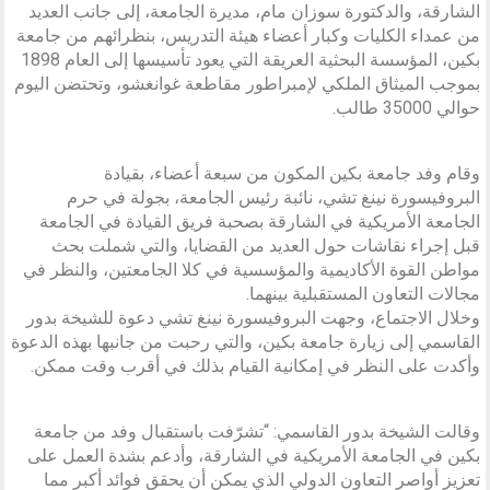
الشارقة، والدكتورة سوزان مام، مديرة الجامعة، إلى جانب العديد
من عمداء الكليات وكبار أعضاء هيئة التدريس، بنظرائهم من جامعة
بكين، المؤسسة البحثية العريقة التي يعود تأسيسها إلى العام 1898
بموجب الميثاق الملكي لإمبراطور مقاطعة غوانغشو، وتحتضن اليوم
حوالي 35000 طالب.
وقام وفد جامعة بكين المكون من سبعة أعضاء، بقيادة
البروفيسورة نينغ تشي، نائبة رئيس الجامعة، بجولة في حرم
الجامعة الأمريكية في الشارقة بصحبة فريق القيادة في الجامعة
قبل إجراء نقاشات حول العديد من القضايا، والتي شملت بحث
مواطن القوة الأكاديمية والمؤسسية في كلا الجامعتين، والنظر في
مجالات التعاون المستقبلية بينهما.
وخلال الاجتماع، وجهت البروفيسورة نينغ تشي دعوة للشيخة بدور
القاسمي إلى زيارة جامعة بكين، والتي رحبت من جانبها بهذه الدعوة
وأكدت على النظر في إمكانية القيام بذلك في أقرب وقت ممكن.
وقالت الشيخة بدور القاسمي: “تشرّفت باستقبال وفد من جامعة
بكين في الجامعة الأمريكية في الشارقة، وأدعم بشدة العمل على
تعزيز أواصر التعاون الدولي الذي يمكن أن يحقق فوائد أكبر مما