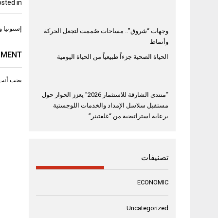
sted in
تصفّح
إستونيا و
وجهات “شروق”.. مساحات صُممت لتجعل الحركة
المقال
وأنماط
MMENT
الحياة الصحية جزءاً طبيعياً من الحياة اليومية
يجب أنت
“منتدى الشارقة للاستثمار 2026” يعزز الحوار حول
مستقبل سلاسل الإمداد والخدمات اللوجستية
برعاية استراتيجية من “غلفتينر”
تصنيفات
ECONOMIC
Uncategorized