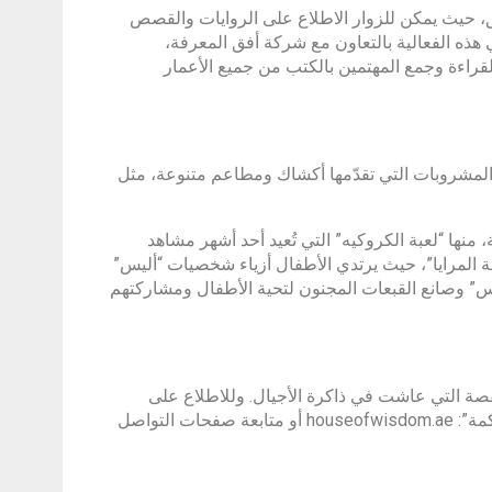
طلق، حيث يمكن للزوار الاطلاع على الروايات والقصص
هذه الفعالية بالتعاون مع شركة أفق المعرفة،
قراءة وجمع المهتمين بالكتب من جميع الأعمار
والمشروبات التي تقدّمها أكشاك ومطاعم متنوعة، مثل
منها “لعبة الكروكيه” التي تُعيد أحد أشهر مشاهد
 المرايا”، حيث يرتدي الأطفال أزياء شخصيات “أليس”
 وصانع القبعات المجنون لتحية الأطفال ومشاركتهم
لقصة التي عاشت في ذاكرة الأجيال. وللاطلاع على
البرنامج الكامل وتفاصيل الفعاليات، يمكن زيارة الموقع الإلكتروني لـ”بيت الحكمة”: houseofwisdom.ae أو متابعة صفحات التواصل