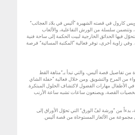
 لويس كارول في قصته الشهيرة “أليس في بلاد العجائب”
ية”، التي تستمر يومياً حتى 29 ديسمبر الجاري، وتتضمن سلسلة من الورش التفاعلية، والألعاب
حوّل فيها الحدائق الخارجية لبيت الحكمة إلى ساحة فنية
 وفي زاوية أخرى، توفر فعالية “المكتبة المسائية” فرصة
 من تفاصيل قصة أليس، والتي تبدأ بـ”متاهة القط
 من المرح والتشويق. ومن خلال فعالية “حفلة الشاي
ز في الأطفال مهارات الفضول لاكتشاف الحلول المبتكرة.
خصيات القصة، ويصنعون ساعات تشبه ساعة الأرنب
دءاً من “ورشة لفّ الورق” التي تحوّل الأوراق إلى
حل مجموعة من الألغاز المستوحاة من قصة أليس.