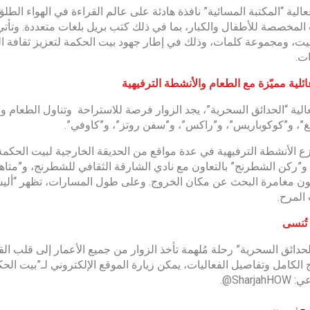
عالية “المكتبة المسائية” نافذة هادئة على عالم القراءة في الهواء ال
المخصصة للأطفال والكبار، بما في ذلك كتب بريل بلغات متعددة. وتأتي 
يت، ومجموعة كلمات، وذلك في إطار جهود بيت الحكمة لتعزيز ثقافة ال
ات.
ائلية مميّزة مع الطعام والأنشطة الترفيهية
لية “الحدائق السحرية”، يجد الزوار فرصة للاستراحة وتناول الطعام 
يغ”، و”كوكوباريس”، و”راكس”، و”سفن روتز”، و”كاوفي”.
زع الأنشطة الترفيهية في عدة مواقع من الحديقة الخارجية لبيت الحكمة، 
و”ركن الشطرنج” بالتعاون مع نادي الشارقة الثقافي للشطرنج، و”متاهة
 مغامرة البحث عن مكان الخروج. وعلى طول المسارات، تظهر “أليس”
المرح.
 تُنسى
لحدائق السحرية” رحلة مُلهمة تأخذ الزوار من جميع الأعمار إلى قلب ا
Sharja@.