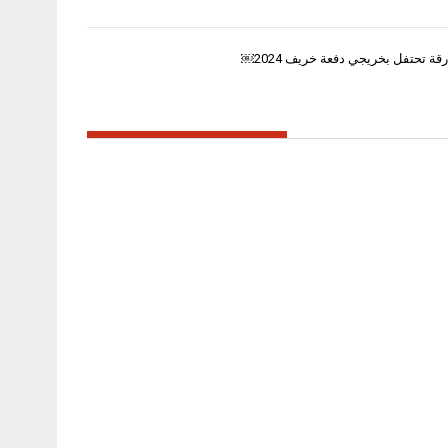
قة تحتفل بخريجي دفعة خريف 2024￼