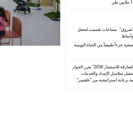
شروق”.. مساحات صُممت لتجعل
أنماط
صحية جزءاً طبيعياً من الحياة اليومية
“منتدى الشارقة للاستثمار 2026” يعزز الحوار
قبل سلاسل الإمداد والخدمات
ة برعاية استراتيجية من “غلفتينر”