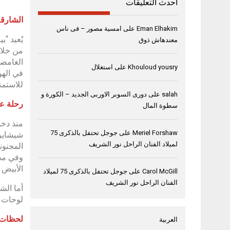
أحدث التعليقات
الشارقة، 23 ديسمب
Eman Elhakim
على
امسية مصور – فى ناس
يُعيد “
معندهاش ذوق
الغامضة
Khouloud yousry
على
استغلال
في الهو
للاستمت
salah
على
دورى السوبر الاوربى الجديد – الكورة و
رحلة عب
سطوة المال
منذ دخو
Meriel Forshaw
على
جوجل تحتفل بالذكرى 75
شيشاير”
لميلاد الفنان الراحل نور الشريف
المجنون
وفي مح
الأبيض 
Carol McGill
على
جوجل تحتفل بالذكرى 75 لميلاد
الفنان الراحل نور الشريف
أما الش
لوحات ف
لحظات م
العربية