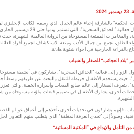
ر 2024
بيت الحكمة” بالشارقة إحياء عالم الخيال الذي رسمه الكاتب الإنجليزي
من خلال فعالية “الحدائق السحر
، والمغامرات الممتعة المستوحاة من الرواية العالمية الشهيرة، حيث تت
اء الطلق، تجمع بين جمال الأدب ومتعة الاستكشاف لجميع أفراد العائلة.
اع بالقراءة الخارجية في أجواء شتوية هادئة.
ر “بلاد العجائب” للصغار والشباب
ل الزوار إلى فعالية “الحدائق السحرية”، يشاركون في أنشطة مستوحاة
، حيث يستخدم الأطفال خريطة للتنقل والبحث عن طريقهم وسط أجواء
ة”، يتعرف الصغار إلى عالم صانع القبعات وأسراره الخفية، والتي تعز
طات أخرى، يشارك الأطفال في تصميم قبعات ملوّنة مستوحاة من ش
الشهيرة.
باب، فإنهم يشاركون في تحديات أخرى تأخذهم إلى أعماق عوالم القصة، ب
نية، وصولاً إلى “تحدي الغرفة المغلقة” الذي يتطلب منهم التعاون ل
ن التأمل والإبداع في “المكتبة المسائية”