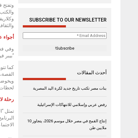
وتفتح ف
والكتب 
وكلاريف
SUBSCRIBE TO OUR NEWSLETTER
والثقاف
Email
أجواء ع
Address
*
وفي فعا
“بيبر ف
كما تتو
أحدث المقالات
القصة، 
ويخوضون
لحظات 
بنات مصر تكتب تاريخ جديد لكرة اليد المصرية
رحلة لا
رفض عربي وإسلامي للانتهاكات الإسرائيلية
تمثل “ا
إنتاج القمح في مصر خلال موسم 2026، يتجاوز 10
الاجتماعي: hHOW
ملايين طن