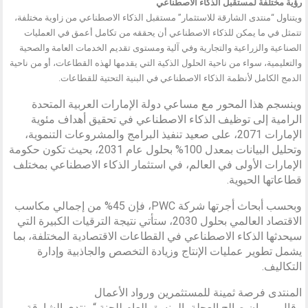
رؤية مختلفة لمستقبل الذكاء الاصطناعي
ويتناول “منتدى الشارقة للاستثمار” مستقبل الذكاء الاصطناعي من زاوية مختلفة،
تتمثل في ما يمكن للذكاء الاصطناعي أن يحققه من تكامل أعمق في العمليات
الصناعية والزراعية والتجارية وفي آلية ومستوى تقديم الخدمات العامة والصحية
والتعليمية، سواء من ناحية الحلول الذكية التي يقدمها لهذه القطاعات، أو من ناحية
الدمج الكامل لأنظمة الذكاء الاصطناعي في البنية التحتية للقطاعات.
وينسجم هذا المحور مع مساعي دولة الإمارات العربية المتحدة
الرامية إلى توظيف الذكاء الاصطناعي في تحقيق أهداف مئوية
الإمارات 2071، على صعيد تنفيذ البرامج والمشروعات التنموية،
وتحليل البيانات بمعدل 100% بحلول عام 2031، بحيث تكون حكومة
الإمارات الأولى في العالم، في استثمار الذكاء الاصطناعي بمختلف
قطاعاتها الحيوية.
وبحسب أبحاث أجرتها شركة PWC، فإن 45% من إجمالي مكاسب
الاقتصاد العالمي بحلول 2030، ستأتي نتيجة الترقيات الكبيرة التي
سيحدثها الذكاء الاصطناعي في القطاعات الاقتصادية المختلفة، بما
يشمل تطوير عمليات الإنتاج وزيادة التخصص والجاذبية وإدارة
التكاليف.
المنتدى فرصة ثمينة للمستثمرين ورواد الأعمال
وقال مروان صالح العجلة، المنسق العام للجنة “منتدى الشارقة