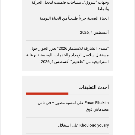
وجهات “شروق”.. مساحات صُممت لتجعل الحركة
وأنماط
الحياة الصحية جزءاً طبيعياً من الحياة اليومية
أغسطس 4, 2026
“منتدى الشارقة للاستثمار 2026” يعزز الحوار حول
مستقبل سلاسل الإمداد والخدمات اللوجستية برعاية
استراتيجية من “غلفتينر”
أغسطس 4, 2026
أحدث التعليقات
Eman Elhakim
على
امسية مصور – فى ناس
معندهاش ذوق
Khouloud yousry
على
استغلال