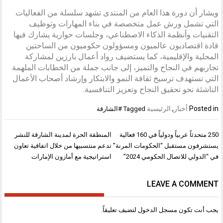
ويشار أن دورة هذا العام من المنتدى تشهد سلسلة من الفعاليات
التي تشمل ورش عمل متخصصة في بناء المهارات وتوظيف
التقنيات وأنظمة الذكاء الاصطناعي، وجلسات حوارية يشارك فيها
قادة اقتصاديون عالميون ومسؤولون حكوميون من الساحتين
المحلية والإقليمية، كما يستضيف رواد أعمال بارزين لمشاركة
تجاربهم في النجاح والتميز، إلى جانب جملة من الخطابات الملهمة
التي تستهدف ترسيخ ثقافة النمو والابتكار وإرشاد أصحاب الأعمال
الناشئة نحو تحقيق النجاح وتعزيز التنافسية.
Posted in
أخبار
,
الرئيسية
Tagged
#الشارقة
تصفّح
250 متحدثاً عربياً ودولياً في 160 فعالية
المنطقة الحرة لمدينة الشارقة للنشر
المقالات
يستشرفون مستقبل “الحكومات المرنة”
تدعم منتسبيها من خلال اتفاقية تعاون
في “الدولي للاتصال الحكومي 2024”
استراتيجية مع أمازون الإمارات
LEAVE A COMMENT
يجب أنت تكون
مسجل الدخول
لتضيف تعليقاً.