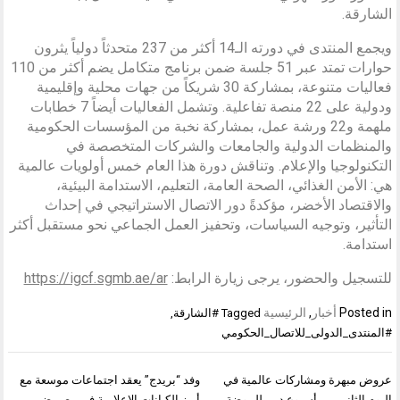
الشارقة.
ويجمع المنتدى في دورته الـ14 أكثر من 237 متحدثاً دولياً يثرون
حوارات تمتد عبر 51 جلسة ضمن برنامج متكامل يضم أكثر من 110
فعاليات متنوعة، بمشاركة 30 شريكاً من جهات محلية وإقليمية
ودولية على 22 منصة تفاعلية. وتشمل الفعاليات أيضاً 7 خطابات
ملهمة و22 ورشة عمل، بمشاركة نخبة من المؤسسات الحكومية
والمنظمات الدولية والجامعات والشركات المتخصصة في
التكنولوجيا والإعلام. وتناقش دورة هذا العام خمس أولويات عالمية
هي: الأمن الغذائي، الصحة العامة، التعليم، الاستدامة البيئية،
والاقتصاد الأخضر، مؤكدةً دور الاتصال الاستراتيجي في إحداث
التأثير، وتوجيه السياسات، وتحفيز العمل الجماعي نحو مستقبل أكثر
استدامة.
للتسجيل والحضور، يرجى زيارة الرابط:
https://igcf.sgmb.ae/ar
Posted in
أخبار
,
الرئيسية
Tagged
#الشارقة
,
#المنتدى_الدولى_للاتصال_الحكومي
تصفّح
عروض مبهرة ومشاركات عالمية في
وفد “بريدج” يعقد اجتماعات موسعة مع
المقالات
اليوم الثاني من أسبوع دبي للموضة
أبرز الكيانات الإعلامية في مصر ضمن