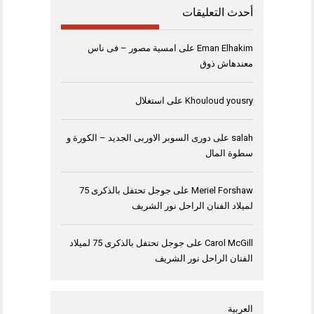
أحدث التعليقات
Eman Elhakim
على
امسية مصور – فى ناس
معندهاش ذوق
Khouloud yousry
على
استغلال
salah
على
دورى السوبر الاوربى الجديد – الكورة و
سطوة المال
Meriel Forshaw
على
جوجل تحتفل بالذكرى 75
لميلاد الفنان الراحل نور الشريف
Carol McGill
على
جوجل تحتفل بالذكرى 75 لميلاد
الفنان الراحل نور الشريف
العربية