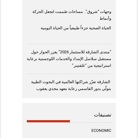
وجهات “شروق”.. مساحات صُممت لتجعل الحركة
وأنماط
الحياة الصحية جزءاً طبيعياً من الحياة اليومية
“منتدى الشارقة للاستثمار 2026” يعزز الحوار حول
مستقبل سلاسل الإمداد والخدمات اللوجستية برعاية
استراتيجية من “غلفتينر”
الشارقة تعزّز شراكتها العالمية في البحوث الطبية
بتولّي بدور القاسمي رعاية معهد مجدي يعقوب
تصنيفات
ECONOMIC