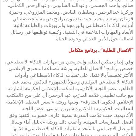
صالح، وأحمد الجسمي، وعبدالله الشالوبي، وعبدالرحمن الكمالي،
وزكريا عبدالرحمن، وسلطان القابض، ومحمد المزروعي، وحمزة
قرعان وسعيد محمد. حيث يقدمون برامج تدريبية متخصصة في
أدوات الذكاء الاصطناعي والبرمجة والروبوتات والطباعة ثلاثية
الأبعاد والمهارات الناعمة في التقنية، وكيفية توظيفها في رسائل
اتصالية حول الأمن الغذائي وجودة الحياة.
“الاتصال للطلبة”.. برنامج متكامل
وفي إطار تمكين الطلبة والخريجين من مهارات الذكاء الاصطناعي،
خصص برنامج “الاتصال للطلبة، ورشة «صناعة المحتوى الإعلامي
الأكثر تخصصاً بالاعتماد على تقنيات الذكاء الاصطناعي وأدوات
الذكاء الاصطناعي التوليدي وصولاً للجمهور» للدكتور محمد عبد
الظاهر، عضو اللجنة الأكاديمية للمكتب الإعلامي لحكومة الشارقة،
مع جانب تطبيقي قدّمه المدرّب عبد الرحمن آل علي من «المكتب
الإعلامي لحكومة الشارقة». وتلتها ورشة «أسس التغطية الإعلامية
للفعاليات الحكومية» للدكتورة شيرين موسى، عضو اللجنة
الأكاديمية، حيث قدّمت المدربة سمية عارف خطوات التنفيذ وفق
أفضل الممارسات المهنية. وأعقب ذلك ورشة «تحليل أداء وسائل
التواصل الاجتماعي باستخدام تقنيات الذكاء الاصطناعي» قدّمها
الدكتور السيد بخيت، مع تطبيقات عملية قدّمها المدرّب إسماعيل