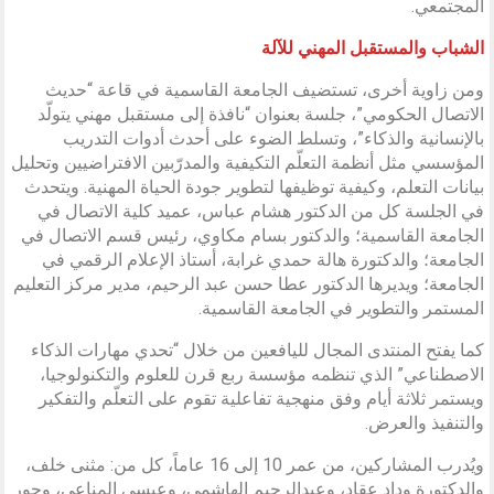
المجتمعي.
الشباب والمستقبل المهني للآلة
ومن زاوية أخرى، تستضيف الجامعة القاسمية في قاعة “حديث
الاتصال الحكومي”، جلسة بعنوان “نافذة إلى مستقبل مهني يتولّد
بالإنسانية والذكاء”، وتسلط الضوء على أحدث أدوات التدريب
المؤسسي مثل أنظمة التعلّم التكيفية والمدرّبين الافتراضيين وتحليل
بيانات التعلم، وكيفية توظيفها لتطوير جودة الحياة المهنية. ويتحدث
في الجلسة كل من الدكتور هشام عباس، عميد كلية الاتصال في
الجامعة القاسمية؛ والدكتور بسام مكاوي، رئيس قسم الاتصال في
الجامعة؛ والدكتورة هالة حمدي غرابة، أستاذ الإعلام الرقمي في
الجامعة؛ ويديرها الدكتور عطا حسن عبد الرحيم، مدير مركز التعليم
المستمر والتطوير في الجامعة القاسمية.
كما يفتح المنتدى المجال لليافعين من خلال “تحدي مهارات الذكاء
الاصطناعي” الذي تنظمه مؤسسة ربع قرن للعلوم والتكنولوجيا،
ويستمر ثلاثة أيام وفق منهجية تفاعلية تقوم على التعلّم والتفكير
والتنفيذ والعرض.
ويُدرب المشاركين، من عمر 10 إلى 16 عاماً، كل من: مثنى خلف،
والدكتورة وداد عقاد، وعبدالرحيم الهاشمي، وعيسى المناعي، وحور