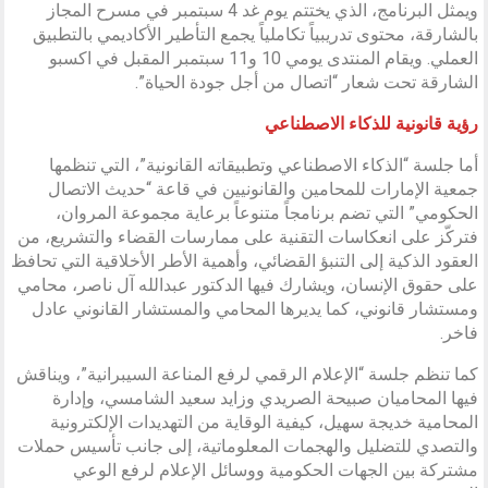
ويمثل البرنامج، الذي يختتم يوم غد 4 سبتمبر في مسرح المجاز
بالشارقة، محتوى تدريبياً تكاملياً يجمع التأطير الأكاديمي بالتطبيق
العملي. ويقام المنتدى يومي 10 و11 سبتمبر المقبل في اكسبو
الشارقة تحت شعار “اتصال من أجل جودة الحياة”.
رؤية قانونية للذكاء الاصطناعي
أما جلسة “الذكاء الاصطناعي وتطبيقاته القانونية”، التي تنظمها
جمعية الإمارات للمحامين والقانونيين في قاعة “حديث الاتصال
الحكومي” التي تضم برنامجاً متنوعاً برعاية مجموعة المروان،
فتركّز على انعكاسات التقنية على ممارسات القضاء والتشريع، من
العقود الذكية إلى التنبؤ القضائي، وأهمية الأطر الأخلاقية التي تحافظ
على حقوق الإنسان، ويشارك فيها الدكتور عبدالله آل ناصر، محامي
ومستشار قانوني، كما يديرها المحامي والمستشار القانوني عادل
فاخر.
كما تنظم جلسة “الإعلام الرقمي لرفع المناعة السيبرانية”، ويناقش
فيها المحاميان صبيحة الصريدي وزايد سعيد الشامسي، وإدارة
المحامية خديجة سهيل، كيفية الوقاية من التهديدات الإلكترونية
والتصدي للتضليل والهجمات المعلوماتية، إلى جانب تأسيس حملات
مشتركة بين الجهات الحكومية ووسائل الإعلام لرفع الوعي