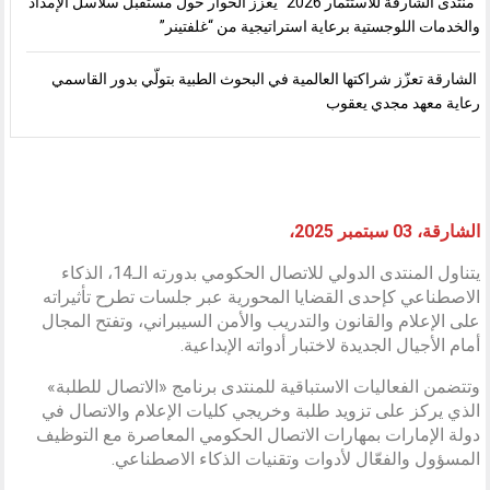
“منتدى الشارقة للاستثمار 2026” يعزز الحوار حول مستقبل سلاسل الإمداد
والخدمات اللوجستية برعاية استراتيجية من “غلفتينر”
الشارقة تعزّز شراكتها العالمية في البحوث الطبية بتولّي بدور القاسمي
رعاية معهد مجدي يعقوب
الشارقة، 03 سبتمبر 2025،
يتناول المنتدى الدولي للاتصال الحكومي بدورته الـ14، الذكاء
الاصطناعي كإحدى القضايا المحورية عبر جلسات تطرح تأثيراته
على الإعلام والقانون والتدريب والأمن السيبراني، وتفتح المجال
أمام الأجيال الجديدة لاختبار أدواته الإبداعية.
وتتضمن الفعاليات الاستباقية للمنتدى برنامج «الاتصال للطلبة»
الذي يركز على تزويد طلبة وخريجي كليات الإعلام والاتصال في
دولة الإمارات بمهارات الاتصال الحكومي المعاصرة مع التوظيف
المسؤول والفعّال لأدوات وتقنيات الذكاء الاصطناعي.