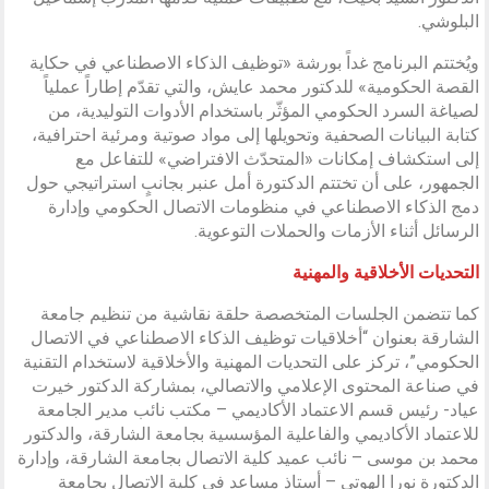
البلوشي.
ويُختتم البرنامج غداً بورشة «توظيف الذكاء الاصطناعي في حكاية
القصة الحكومية» للدكتور محمد عايش، والتي تقدّم إطاراً عملياً
لصياغة السرد الحكومي المؤثّر باستخدام الأدوات التوليدية، من
كتابة البيانات الصحفية وتحويلها إلى مواد صوتية ومرئية احترافية،
إلى استكشاف إمكانات «المتحدّث الافتراضي» للتفاعل مع
الجمهور، على أن تختتم الدكتورة أمل عنبر بجانبٍ استراتيجي حول
دمج الذكاء الاصطناعي في منظومات الاتصال الحكومي وإدارة
الرسائل أثناء الأزمات والحملات التوعوية.
التحديات الأخلاقية والمهنية
كما تتضمن الجلسات المتخصصة حلقة نقاشية من تنظيم جامعة
الشارقة بعنوان “أخلاقيات توظيف الذكاء الاصطناعي في الاتصال
الحكومي”، تركز على التحديات المهنية والأخلاقية لاستخدام التقنية
في صناعة المحتوى الإعلامي والاتصالي، بمشاركة الدكتور خيرت
عياد- رئيس قسم الاعتماد الأكاديمي – مكتب نائب مدير الجامعة
للاعتماد الأكاديمي والفاعلية المؤسسية بجامعة الشارقة، والدكتور
محمد بن موسى – نائب عميد كلية الاتصال بجامعة الشارقة، وإدارة
الدكتورة نورا الهوتي – أستاذ مساعد في كلية الاتصال بجامعة