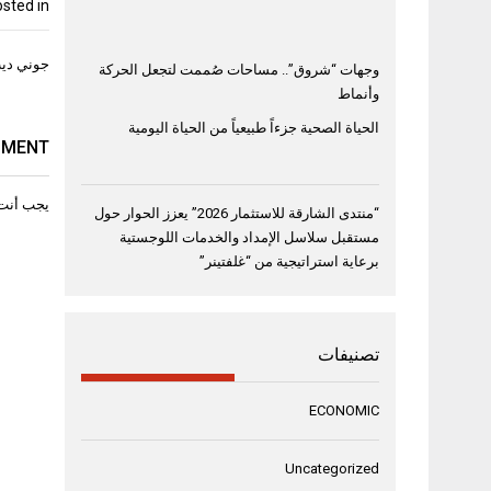
sted in
تصفّح
جوني ديب
وجهات “شروق”.. مساحات صُممت لتجعل الحركة
المقال
وأنماط
الحياة الصحية جزءاً طبيعياً من الحياة اليومية
MMENT
يجب أنت
“منتدى الشارقة للاستثمار 2026” يعزز الحوار حول
مستقبل سلاسل الإمداد والخدمات اللوجستية
برعاية استراتيجية من “غلفتينر”
تصنيفات
ECONOMIC
Uncategorized