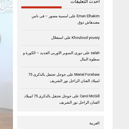
أحدث التعليقات
Eman Elhakim
على
امسية مصور – فى ناس
معندهاش ذوق
Khouloud yousry
على
استغلال
salah
على
دورى السوبر الاوربى الجديد – الكورة و
سطوة المال
Meriel Forshaw
على
جوجل تحتفل بالذكرى 75
لميلاد الفنان الراحل نور الشريف
Carol McGill
على
جوجل تحتفل بالذكرى 75 لميلاد
الفنان الراحل نور الشريف
العربية