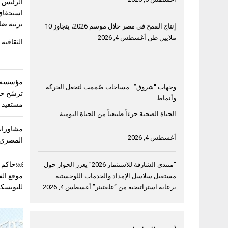
الرئيس ا
استحقاق
برتبة ضا
إنتاج القمح في مصر خلال موسم 2026، يتجاوز 10
ملايين طن
أغسطس 4, 2026
الثقافية 
مؤسسة خ
وجهات “شروق”.. مساحات صُممت لتجعل الحركة
وأنماط
مستفيد في 3 دول ع
الحياة الصحية جزءاً طبيعياً من الحياة اليومية
مشاورات
أغسطس 4, 2026
المصري 
￼حاكم ا
“منتدى الشارقة للاستثمار 2026” يعزز الحوار حول
موقع الف
مستقبل سلاسل الإمداد والخدمات اللوجستية
لليونسك
برعاية استراتيجية من “غلفتينر”
أغسطس 4, 2026