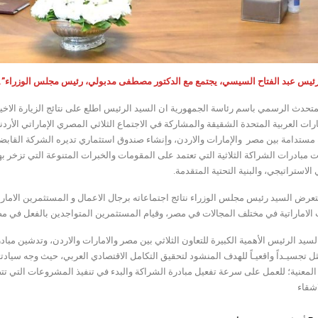
رئيس عبد الفتاح السيسي، يجتمع مع الدكتور مصطفى مدبولي، رئيس مجلس الوزراء”.
تحدث الرسمي باسم رئاسة الجمهورية ان السيد الرئيس اطلع على نتائج الزيارة الا
ارات العربية المتحدة الشقيقة والمشاركة في الاجتماع الثلاثي المصري الإماراتي الأردني
بادرات الشراكة الثلاثية التي تعتمد على المقومات والخبرات المتنوعة التي تزخر بها ا
الاستراتيجي، والبنية التحتية المتقدمة.
رض السيد رئيس مجلس الوزراء نتائج اجتماعاته برجال الاعمال و المستثمرين الامارات
الاماراتية في مختلف المجالات في مصر، وقيام المستثمرين المتواجدين بالفعل في مصر
لسيد الرئيس الأهمية الكبيرة للتعاون الثلاثي بين مصر والامارات والاردن، وتدشين مباد
ل تجسيـداً واقعيـاً للهدف المنشود لتحقيق التكامل الاقتصادي العربي، حيث وجه سيادته
المعنية؛ للعمل على سرعة تفعيل مبادرة الشراكة والبدء في تنفيذ المشروعات التي تت
اشقاء