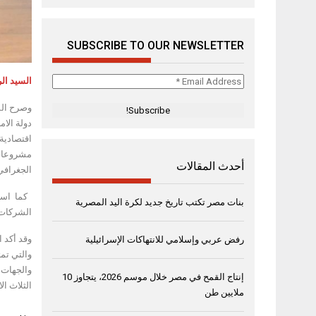
SUBSCRIBE TO OUR NEWSLETTER
Email
السيد ال
Address
وصرح الم
*
دولة الام
مشروعات م
أحدث المقالات
الجغرافي 
كما استع
بنات مصر تكتب تاريخ جديد لكرة اليد المصرية
الشركات 
وقد أكد ا
رفض عربي وإسلامي للانتهاكات الإسرائيلية
والتي تمث
والجهات 
إنتاج القمح في مصر خلال موسم 2026، يتجاوز 10
الثلاث ال
ملايين طن