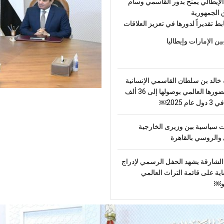
لإيطالي يمنح بدور القاسمي وسام
 الجمهورية
بط تقديراً لدورها في تعزيز العلاقات
بين الإمارات وإيطاليا
الد بن سلطان القاسمي الإنسانية
ترسّخ حضورها العالمي بوصولها إلى 36 ألف
ام 2025￼
 سياسية بين وزيرى الخارجية
والروسي بالقاهرة
لشارقة يشهد الحفل الرسمي لإدراج
اية على قائمة التراث العالمي
و￼