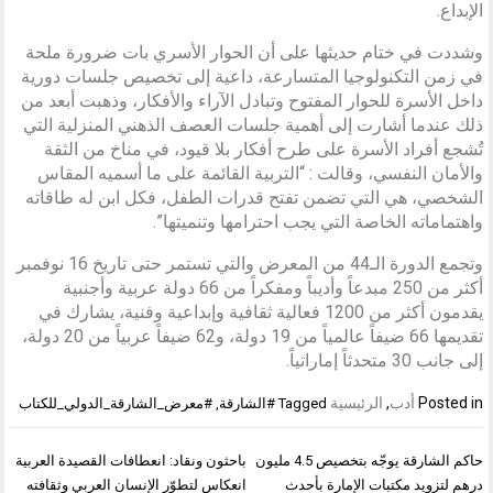
الإبداع.
وشددت في ختام حديثها على أن الحوار الأسري بات ضرورة ملحة
في زمن التكنولوجيا المتسارعة، داعية إلى تخصيص جلسات دورية
داخل الأسرة للحوار المفتوح وتبادل الآراء والأفكار، وذهبت أبعد من
ذلك عندما أشارت إلى أهمية جلسات العصف الذهني المنزلية التي
تُشجع أفراد الأسرة على طرح أفكار بلا قيود، في مناخ من الثقة
والأمان النفسي، وقالت : “التربية القائمة على ما أسميه المقاس
الشخصي، هي التي تضمن تفتح قدرات الطفل، فكل ابن له طاقاته
واهتماماته الخاصة التي يجب احترامها وتنميتها”.
وتجمع الدورة الـ44 من المعرض والتي تستمر حتى تاريخ 16 نوفمبر
أكثر من 250 مبدعاً وأديباً ومفكراً من 66 دولة عربية وأجنبية
يقدمون أكثر من 1200 فعالية ثقافية وإبداعية وفنية، يشارك في
تقديمها 66 ضيفاً عالمياً من 19 دولة، و62 ضيفاً عربياً من 20 دولة،
إلى جانب 30 متحدثاً إماراتياً.
Posted in
أدب
,
الرئيسية
Tagged
#الشارقة
,
#معرض_الشارقة_الدولي_للكتاب
تصفّح
حاكم الشارقة يوجّه بتخصيص 4.5 مليون
باحثون ونقاد: انعطافات القصيدة العربية
المقالات
درهم لتزويد مكتبات الإمارة بأحدث
انعكاس لتطوّر الإنسان العربي وثقافته