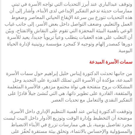
وتوقف عبدالباري عند أبرز التحديات التي تواجه الأسرة في تبني
ممارسات حديثة تدعم التفكير الإبداعي لدى الأبناء، وأشار إلى أن
هذه التحديات تتوزع بين سرعة الإيقاع الحياتي المعاصر وضغوط
العمل والتعليم، وضعف التواصل داخل بعض الأسر، إلى جانب غياب
الوعي بأهمية البيئة المحفزة التي تقوم على النقاش والانفتاح، وبيّن
أن التغلب على هذه العقبات يتطلب وعياً تربوياً جديداً، يعيد للأسرة
دورها كمصدر إلهام وتوجيه لا كمجرد مؤسسة روتينية لإدارة الحياة
اليومية.
سمات الأسرة المبدعة
من جانبها تحدثت الدكتورة إيناس خليل إبراهيم حول سمات الأسرة
المبدعة، مؤكدة أن الأسرة التي تمتلك القدرة على التجديد وحل
المشكلات بروح منفتحة هي نواة مجتمع مزدهر، فالأسرة المتعلمة
والمثقفة، القادرة على تطوير ذاتها، هي التي تُنشئ جيلاً قادرًا على
التفكير النقدي والتعامل مع تحديات العصر.
وتوقفت الدكتورة إيناس عند أهمية التنظيم الإداري داخل الأسرة،
موضحة أن التخطيط وإدارة الوقت وتوزيع الأدوار داخل البيت ليست
مجرد تفاصيل يومية، بل هي ممارسات تزرع في الأبناء الانضباط
والمسؤولية والإحساس بالانتماء، وتخلق بيئة مستقرة تُحفّز على