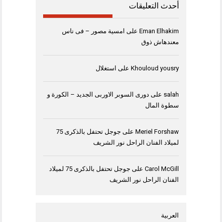
أحدث التعليقات
Eman Elhakim
على
امسية مصور – فى ناس
معندهاش ذوق
Khouloud yousry
على
استغلال
salah
على
دورى السوبر الاوربى الجديد – الكورة و
سطوة المال
Meriel Forshaw
على
جوجل تحتفل بالذكرى 75
لميلاد الفنان الراحل نور الشريف
Carol McGill
على
جوجل تحتفل بالذكرى 75 لميلاد
الفنان الراحل نور الشريف
العربية