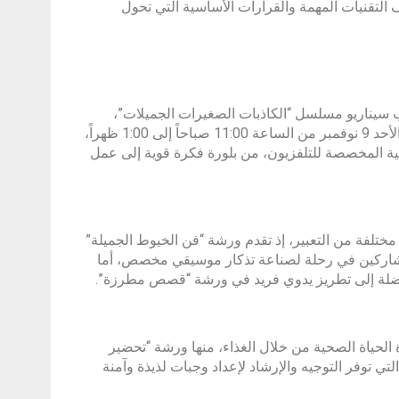
ذ تكشف التقنيات المهمة والقرارات الأساسية التي تحول
تب سيناريو مسلسل “الكاذبات الصغيرات الجميلات”،
ورشة مكثفة بعنوان “خمس خطوات ونصف للنجاح في الكتابة التجريبية”، يوم الأحد 9 نوفمبر من الساعة 11:00 صباحاً إلى 1:00 ظهراً،
ية المخصصة للتلفزيون، من بلورة فكرة قوية إلى عمل
تلفة من التعبير، إذ تقدم ورشة “فن الخيوط الجميلة”
شاركين في رحلة لصناعة تذكار موسيقي مخصص، أما
ضلة إلى تطريز يدوي فريد في ورشة “قصص مطرزة”.
حياة الصحية من خلال الغذاء، منها ورشة “تحضير
ي توفر التوجيه والإرشاد لإعداد وجبات لذيذة وآمنة