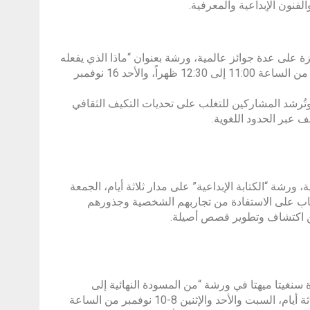
لفنون الإبداعية والمعرفية.
ئزة على عدة جوائز عالمية، ورشة بعنوان “ماذا الذي يفعله
المترجمون فعلاً؟”، تقام في ثلاث جلسات على مدار يومين، السبت 15 نوفمبر من الساعة 11:00 إلى 12:30 ظهراً، والأحد 16 نوفمبر
تُرشد المشاركين للتغلب على تحديات التكيف الثقافي
ف عبر الحدود اللغوية.
، ورشة “الكتابة الإبداعية” على مدار ثلاثة أيام، الجمعة
4: إلى 6:00 مساءً، حيث تساعد الكتاب على الاستفادة من تجاربهم الشخصية وجذورهم
من اكتشاف وتطوير قصص أصيلة.
سنغيتا ميهتا في ورشة “من المسودة النهائية إلى
الكتاب الكامل: دور المحرر في عملية نشر الكتب”، وتمتد الورشة على مدار ثلاثة أيام، السبت والأحد والإثنين 8-10 نوفمبر من الساعة