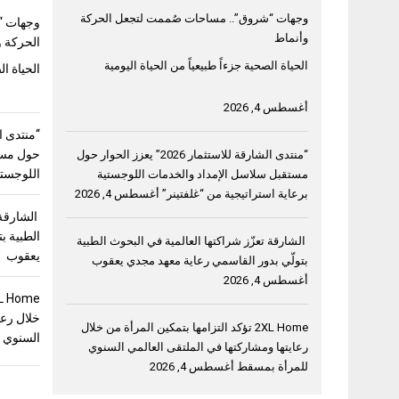
وجهات “شروق”.. مساحات صُممت لتجعل الحركة
وجهات “
وأنماط
الحركة و
الحياة الصحية جزءاً طبيعياً من الحياة اليومية
الحياة ال
أغسطس 4, 2026
حول مست
“منتدى الشارقة للاستثمار 2026” يعزز الحوار حول
اللوجستي
مستقبل سلاسل الإمداد والخدمات اللوجستية
برعاية استراتيجية من “غلفتينر”
أغسطس 4, 2026
الشارقة 
الطبية ب
الشارقة تعزّز شراكتها العالمية في البحوث الطبية
يعقوب
بتولّي بدور القاسمي رعاية معهد مجدي يعقوب
أغسطس 4, 2026
خلال رعا
2XL Home تؤكد التزامها بتمكين المرأة من خلال
السنوي 
رعايتها ومشاركتها في الملتقى العالمي السنوي
للمرأة بمسقط
أغسطس 4, 2026