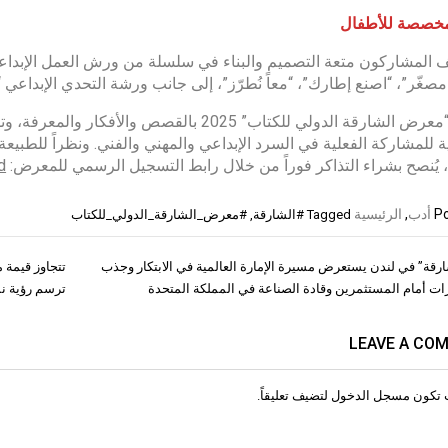
صصة للأطفال
المشاركون متعة التصميم والبناء في سلسلة من ورش العمل الإبداعية ا
صغّر”، “اصنع إطارك”، “معاً نُطرّز”، إلى جانب ورشة التحدي الإبداعي “ا
يحتفي “معرض الشارقة الدولي للكتاب” 2025 با
ية للمشاركة الفعلية في السرد الإبداعي والمهني والفني. ونظراً للطب
، يُنصح بشراء التذاكر فوراً من خلال رابط التسجيل الرسمي للمعرض:
d
Po
أدب
,
الرئيسية
Tagged
#الشارقة
,
#معرض_الشارقة_الدولي_للكتاب
ارقة” في لندن يستعرض مسيرة الإمارة العالمية في الابتكار وجذب
تتجاوز قيمة 
ات
رات أمام المستثمرين وقادة الصناعة في المملكة المتحدة
ترسم رؤية نم
LEAVE A CO
 تكون
مسجل الدخول
لتضيف تعليقاً.