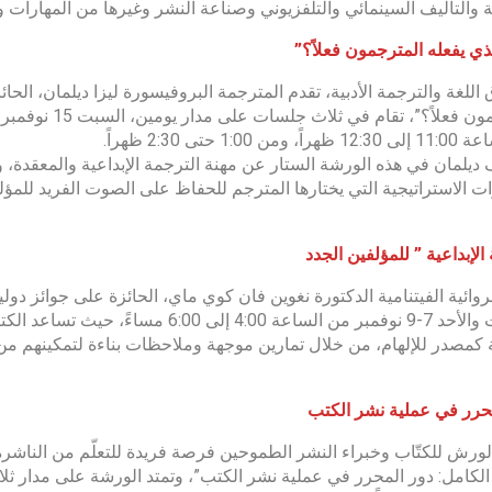
ية والتأليف السينمائي والتلفزيوني وصناعة النشر وغيرها من المهارات وا
لذي يفعله المترجمون فعلاً؟”
اللغة والترجمة الأدبية، تقدم المترجمة البروفيسورة ليزا ديلمان، الحا
من 1:00 حتى 2:30 ظهراً.
يلمان في هذه الورشة الستار عن مهنة الترجمة الإبداعية والمعقدة، و
ات الاستراتيجية التي يختارها المترجم للحفاظ على الصوت الفريد للمؤل
 الإبداعية ” للمؤلفين الجدد
روائية الفيتنامية الدكتورة نغوين فان كوي ماي، الحائزة على جوائز دولية
والسبت والأحد 7-9 نوفمبر من الساعة 00
ة كمصدر للإلهام، من خلال تمارين موجهة وملاحظات بناءة لتمكينهم 
حرر في عملية نشر الكتب
لورش للكتّاب وخبراء النشر الطموحين فرصة فريدة للتعلّم من الناشرة 