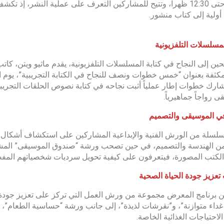
11:00 حتى 12:30 ظهراً، وتتيح للمشاركين التعرف على عملية النشر، إ
ولية إلى كتاب منشور.
لمسلسلات التلفزيونية
ين إلى النجاح في كتابة المسلسلات التلفزيونية، يقدم ماثيو ويتن، كا
شارك خطوات إطار عملياً أثبت نجاحه في كتابة نصوص الحلقات التجريب
 رواجاً جماهيرياً.
 الموسيقى والتصميم
لسلة من الورش الفنية والإبداعية المشاركين على استكشاف أشكال مخ
 من الهندسة والتصميم، في حين تصحب ورشة “صندوق الموسيقى” الم
لكتب المصورة، فيتعرفون على كيفية تحويل سرديات شخصياتهم المف
تعزيز جودة الحياة الصحية
برنامج المعرض مجموعة من ورش العمل التي تركز على تعزيز جودة ال
داء متوازنة”، و”نقرشات لذيذة”، إلى جانب ورشة “حساسية الطعام”، الت
لاحتياجات الغذائية الخاصة.