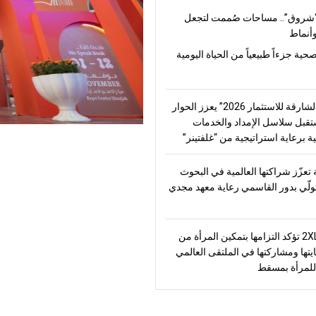
شروق”.. مساحات صُممت لتجعل
أنماط
صحية جزءاً طبيعياً من الحياة اليومية
“منتدى الشارقة للاستثمار 2026” يعزز الحوار
قبل سلاسل الإمداد والخدمات
ة برعاية استراتيجية من “غلفتينر”
تعزّز شراكتها العالمية في البحوث
تولّي بدور القاسمي رعاية معهد مجدي
2XL Home تؤكد التزامها بتمكين المرأة من
يتها ومشاركتها في الملتقى العالمي
للمرأة بمسقط