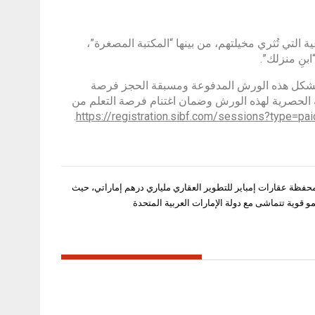
لتي تُثري مخيلتهم، من بينها “المكتبة المصغرة”،
بنِ منزلك”.
لقصص والأفكار والمعرفة، وتشكل هذه الورش المدفوعة ومسبقة الحجز فرصة
يعة الحصرية لهذه الورش وضمان اغتنام فرصة التعلم من
.
https://registration.sibf.com/sessions?type=pai
محفظة عقارات إمباير للتطوير العقاري ملياري درهم إماراتي، حيث
و قوية تتماشى مع دولة الإمارات العربية المتحدة