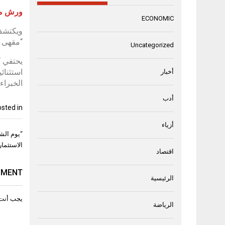
ورش مخ
ECONOMIC
ويكتشف 
“مقهى م
Uncategorized
استثنائ
أخبار
الخبراء
أدب
sted in
أزياء
تصفّح
“يوم الش
المقال
الاستثما
اقتصاد
MMENT
الرئيسية
يجب أنت
الرياضة