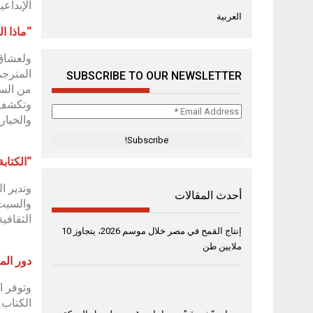
الإبداع
العربية
“ماذا ا
ولعشاق 
SUBSCRIBE TO OUR NEWSLETTER
من الساعة 11:00 إلى 12:30 ظهراً، و
وتكشف د
Email
والخيار
Address
*
“الكتابة
وتدير ال
أحدث المقالات
الثقافي
إنتاج القمح في مصر خلال موسم 2026، يتجاوز 10
ملايين طن
دور الم
وتوفر ا