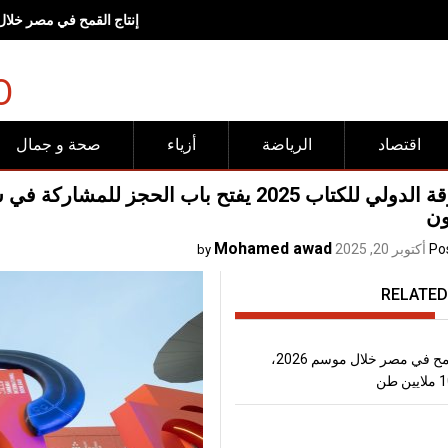
<br><br>وجهات "شروق".. مساحات صُممت لتجعل الحركة وأنماط<br>الحياة الصحية جزءاً طبيعياً من الحياة اليومية<span lang="EN" dir="LTR" style="font-size:17.0pt;line-height:150%"></span><br><br>
O
اقتصاد
الرياضة
أزياء
صحة و جمال
الشارقة الدولي للكتاب 2025 يفتح باب الح
ون
Mohamed awad
Po
أكتوبر 20, 2025
by
RELATED
إنتاج القمح في مصر خلال موسم 2026،