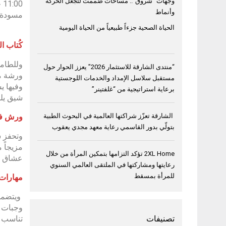
وجهات “شروق”.. مساحات صُممت لتجعل الحركة
وأنماط
مسودة أ
الحياة الصحية جزءاً طبيعياً من الحياة اليومية
كُتاب ا
وللطامح
“منتدى الشارقة للاستثمار 2026” يعزز الحوار حول
مستقبل سلاسل الإمداد والخدمات اللوجستية
وفيها ي
برعاية استراتيجية من “غلفتينر”
شيق يلقى
ورش في
الشارقة تعزّز شراكتها العالمية في البحوث الطبية
بتولّي بدور القاسمي رعاية معهد مجدي يعقوب
وتحفز س
مزيجاً
2XL Home تؤكد التزامها بتمكين المرأة من خلال
عشاق ا
رعايتها ومشاركتها في الملتقى العالمي السنوي
للمرأة بمسقط
مهارات 
ويتضمن 
وجبات غ
تناسب ا
تصنيفات