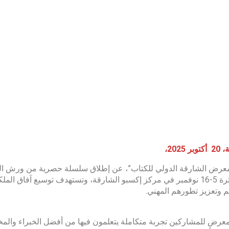
الدكتورة نغوين فان كوي
ماي
سنغيتا ميهتا
سورة ليزا ديلمان
 2025،
في الفترة 5-16 نوفمبر في مركز إكسبو الشارقة، وتستهدف توسيع آفاق 
م وتعزيز تطورهم المهني.
معرض للمشاركين تجربة متكاملة يتعلمون فيها من أفضل الخبراء والمخ