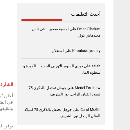
أحدث التعليقات
Eman Elhakim
على
امسية مصور – فى ناس
معندهاش ذوق
Khouloud yousry
على
استغلال
البروفي
salah
على
دورى السوبر الاوربى الجديد – الكورة و
سطوة المال
الشارقة، 20 أكتوبر
Meriel Forshaw
على
جوجل تحتفل بالذكرى 75
لميلاد الفنان الراحل نور الشريف
وتثقيفه
Carol McGill
على
جوجل تحتفل بالذكرى 75 لميلاد
الفنان الراحل نور الشريف
يوفر ال