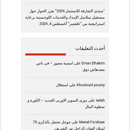
“منتدى الشارقة للاستثمار 2026” يعزز الحوار حول
مستقبل سلاسل الإمداد والخدمات اللوجستية برعاية
استراتيجية من “غلفتينر”
أغسطس 4, 2026
أحدث التعليقات
Eman Elhakim
على
امسية مصور – فى ناس
معندهاش ذوق
Khouloud yousry
على
استغلال
salah
على
دورى السوبر الاوربى الجديد – الكورة و
سطوة المال
Meriel Forshaw
على
جوجل تحتفل بالذكرى 75
لميلاد الفنان الراحل نور الشريف