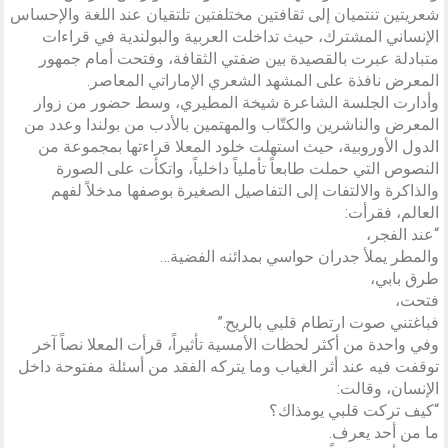
شعريتين تنتميان إلى ثقافتين مختلفتين تلتقيان عند اللغة والإحساس
الإنساني المشترك، حيث تداخلت العربية والبولندية في قراءات
متبادلة عبرت بالقصيدة بين ضفتي الثقافة، وفتحت أمام جمهور
المعرض نافذة على المشهد الشعري الإماراتي المعاصر.
وأدارت الجلسة الشاعرة شيخة المطيري، وسط حضور من زوار
المعرض والناشرين والكتّاب والمهتمين بالأدب من بولندا وعدد من
الدول الأوروبية، حيث استهلت خلود المعلا قراءتها بمجموعة من
النصوص التي حملت طابعاً تأملياً داخلياً، واتكأت على الصورة
والذاكرة والالتفات إلى التفاصيل الصغيرة بوصفها مدخلاً لفهم
العالم، فقرأت:
“عند الفجر،
والمطر يملأ جدران حواسي بمدائنه الفضية…
طرق بابي،
فتحت،
فباغتني صوت ارتطام قلبي بالريح.”
وفي واحدة من أكثر لحظات الأمسية تأثيراً، قرأت المعلا نصاً آخر
توقفت فيه عند أثر الغياب وما يتركه الفقد من أسئلة مفتوحة داخل
الإنسان، وقالت:
“كيف تركت قلبي يومذاك؟
ما من أحد يعرف.