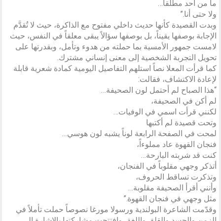
ما من أحد مطلقاً…
ولا حتى أنا.”
وبدت القصيدة كأنها حديث داخلي مفتوح مع الذاكرة، حيث لا تُقدَّم
الإجابة بوصفها يقيناً، بل بوصفها سؤالاً يبقى معلقاً في النفس، حيث
لامست جمهور الأمسية بما حملته من هدوء وتأمل، وبقدرتها على
تحويل التجربة الشخصية إلى معنى إنساني مشترك.
كما قرأت المعلا نصاً استلهم التفاصيل اليومية كمادة شعرية قابلة
لإعادة الاكتشاف، فقالت:
“هذا الصباح لم أحتمل لون الصحيفة…
لم أكن في الصحيفة،
لكنني قرأت اسمي في الوفيات…
وتحت قصيدة لم أكتبها
لمحت في الصفحة الرابعة لوناً يشبه لون هوسي…
فنجان القهوة عاد مملوءاً،
كنت قد شربته البارحة…
أتذكر وجهي مقلوباً في الفنجان،
وتذكرت تساقط الحروف،
وأنني أقرأ الصحيفة مقلوبة…
مثل وجهي في فنجان القهوة.”
وقدّمت الشاعرة البولندية ورسولا مورغا نصوصاً حملت تأملاً في
الزمن والجسد والقلق واللغة، وافتتحت مشاركتها بالإشارة إلى