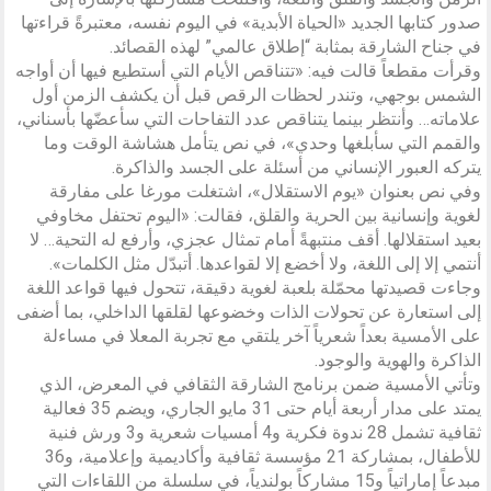
صدور كتابها الجديد «الحياة الأبدية» في اليوم نفسه، معتبرةً قراءتها
في جناح الشارقة بمثابة “إطلاق عالمي” لهذه القصائد.
وقرأت مقطعاً قالت فيه: «تتناقص الأيام التي أستطيع فيها أن أواجه
الشمس بوجهي، وتندر لحظات الرقص قبل أن يكشف الزمن أول
علاماته… وأنتظر بينما يتناقص عدد التفاحات التي سأعضّها بأسناني،
والقمم التي سأبلغها وحدي»، في نص يتأمل هشاشة الوقت وما
يتركه العبور الإنساني من أسئلة على الجسد والذاكرة.
وفي نص بعنوان «يوم الاستقلال»، اشتغلت مورغا على مفارقة
لغوية وإنسانية بين الحرية والقلق، فقالت: «اليوم تحتفل مخاوفي
بعيد استقلالها. أقف منتبهةً أمام تمثال عجزي، وأرفع له التحية… لا
أنتمي إلا إلى اللغة، ولا أخضع إلا لقواعدها. أتبدّل مثل الكلمات».
وجاءت قصيدتها محمّلة بلعبة لغوية دقيقة، تتحول فيها قواعد اللغة
إلى استعارة عن تحولات الذات وخضوعها لقلقها الداخلي، بما أضفى
على الأمسية بعداً شعرياً آخر يلتقي مع تجربة المعلا في مساءلة
الذاكرة والهوية والوجود.
وتأتي الأمسية ضمن برنامج الشارقة الثقافي في المعرض، الذي
يمتد على مدار أربعة أيام حتى 31 مايو الجاري، ويضم 35 فعالية
ثقافية تشمل 28 ندوة فكرية و4 أمسيات شعرية و3 ورش فنية
للأطفال، بمشاركة 21 مؤسسة ثقافية وأكاديمية وإعلامية، و36
مبدعاً إماراتياً و15 مشاركاً بولندياً، في سلسلة من اللقاءات التي