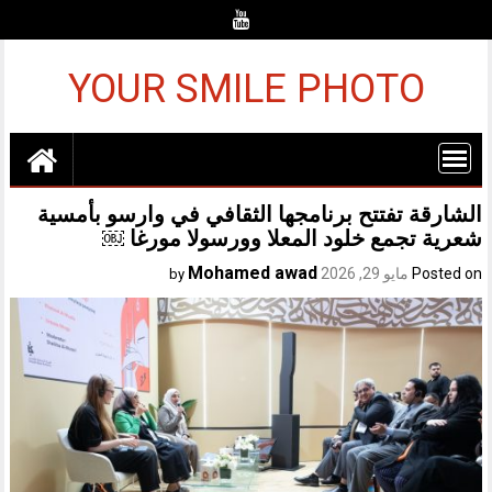
Ski
t
conten
YOUR SMILE PHOTO
الشارقة تفتتح برنامجها الثقافي في وارسو بأمسية
شعرية تجمع خلود المعلا وورسولا مورغا ￼
Mohamed awad
Posted on
مايو 29, 2026
by