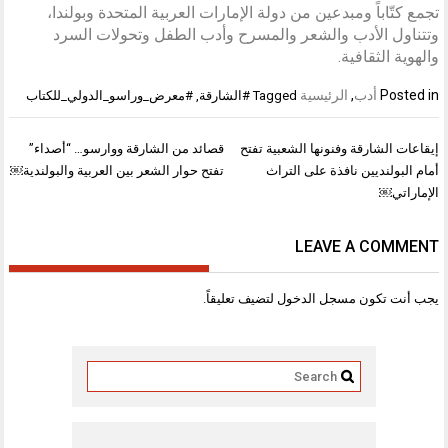
تجمع كتّاباً ومبدعين من دولة الإمارات العربية المتحدة وبولندا،
وتتناول الأدب والشعر والمسرح وأدب الطفل وتحولات السرد
والهوية الثقافية.
Posted in
أدب
,
الرئيسية
Tagged
#الشارقة
,
#معرض_وراسو_الدولي_للكتاب
تصفّح
إيقاعات الشارقة وفنونها الشعبية تفتح
قصائد من الشارقة ووارسو… “أصداء”
المقالات
أمام البولنديين نافذة على التراث
تفتح حوار الشعر بين العربية والبولندية￼
الإماراتي￼
LEAVE A COMMENT
يجب أنت تكون
مسجل الدخول
لتضيف تعليقاً.