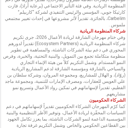
المنظومة الريادية. وفي فئة التأثير الاجتماعي (برعاية أرادَ)، فازت
كارثيكا جوبي، المؤسس والرئيس التنفيذي لشركة “كاربيلم”
Carbelim، بالجائزة، تقديراً لأثر مشروعها في إحداث تغيير مجتمعي
ملموس .
شركاء المنظومة الريادية
وفي ختام مهرجان الشارقة لريادة الأعمال 2026، جرى تكريم
شركاء المنظومة الريادية (Ecosystem Partners) تقديراً لدورهم
المحوري في دعم بيئة الشركات الناشئة، والمساهمة في تطوير
منظومة متكاملة تجمع بين التمويل، والبنية التحتية، والخبرة، وفرص
النمو المستدام. وشمل التكريم كلاً من هيئة الإنماء التجاري
والسياحي بالشارقة ومؤسسة الشارقة لدعم المشاريع الريادية
(روّاد)، و الهلال للمشاريع، ومجموعة المروان، وشركة سلطان بن
علي العويس للعقارات، ومصرف الإمارات للتنمية، ومجموعة ماجد
الفطيم، تقديراً لإسهاماتهم في تمكين رواد الأعمال وتسريع نمو
مشاريعهم.
الشركاء الحكوميون
كما كرّم المهرجان الشركاء الحكوميين تقديراً لإسهاماتهم في دعم
السياسات المحفّزة لريادة الأعمال، وتوفير الأطر التنظيمية والبنية
المؤسسية الداعمة لنمو الشركات الناشئة، بما يعزز تكامل الجهود
بين القطاعين الحكومي والخاص. وشمل التكريم غرفة تجارة