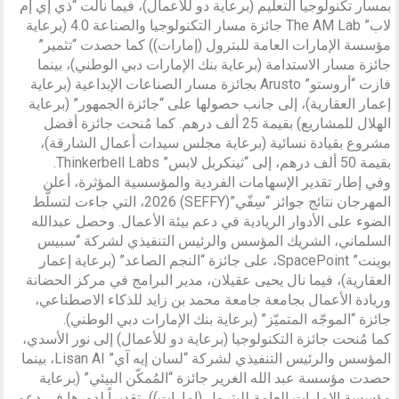
بمسار تكنولوجيا التعليم (برعاية دو للأعمال)، فيما نالت “ذي إي إم
لاب” The AM Lab جائزة مسار التكنولوجيا والصناعة 4.0 (برعاية
مؤسسة الإمارات العامة للبترول (إمارات)) كما حصدت “تثمير”
جائزة مسار الاستدامة (برعاية بنك الإمارات دبي الوطني)، بينما
فازت “أروستو” Arusto بجائزة مسار الصناعات الإبداعية (برعاية
إعمار العقارية)، إلى جانب حصولها على “جائزة الجمهور” (برعاية
الهلال للمشاريع) بقيمة 25 ألف درهم. كما مُنحت جائزة أفضل
مشروع بقيادة نسائية (برعاية مجلس سيدات أعمال الشارقة)،
بقيمة 50 ألف درهم، إلى “ثينكربل لابس” Thinkerbell Labs.
وفي إطار تقدير الإسهامات الفردية والمؤسسية المؤثرة، أعلن
المهرجان نتائج جوائز “سِفّي”(SEFFY) 2026، التي جاءت لتسلّط
الضوء على الأدوار الريادية في دعم بيئة الأعمال. وحصل عبدالله
السلماني، الشريك المؤسس والرئيس التنفيذي لشركة “سبيس
بوينت” SpacePoint، على جائزة “النجم الصاعد” (برعاية إعمار
العقارية)، فيما نال يحيى عقيلان، مدير البرامج في مركز الحضانة
وريادة الأعمال بجامعة جامعة محمد بن زايد للذكاء الاصطناعي،
جائزة “الموجّه المتميّز” (برعاية بنك الإمارات دبي الوطني).
كما مُنحت جائزة التكنولوجيا (برعاية دو للأعمال) إلى نور الأسدي،
المؤسس والرئيس التنفيذي لشركة “لسان إيه آي” Lisan AI، بينما
حصدت مؤسسة عبد الله الغرير جائزة “المُمكّن البيئي” (برعاية
مؤسسة الإمارات العامة للبترول (إمارات))، تقديراً لدورها في دعم