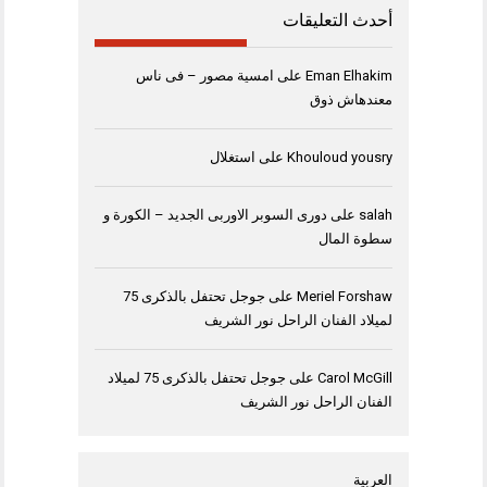
أحدث التعليقات
Eman Elhakim
على
امسية مصور – فى ناس
معندهاش ذوق
Khouloud yousry
على
استغلال
salah
على
دورى السوبر الاوربى الجديد – الكورة و
سطوة المال
Meriel Forshaw
على
جوجل تحتفل بالذكرى 75
لميلاد الفنان الراحل نور الشريف
Carol McGill
على
جوجل تحتفل بالذكرى 75 لميلاد
الفنان الراحل نور الشريف
العربية