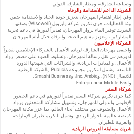
وصناعة الشارقة، ومطار الشارقة الدولي.
الشريك الداعم للاستدامة والرفاه
وفي إطار اهتمام المهرجان بتعزيز جودة الحياة والاستدامة ضمن
بيئة الفعاليات، جرى تكريم شركة وايزويل (Wisewell) بصفتها
الشريك توفير الماء لزوار المهرجان، تقديراً لدورها في دعم تجربة
المشاركين، وتعزيز مفاهيم الصحة والرفاه خلال أيام المهرجان.
الشركاء الإعلاميون
واحتفى مهرجان الشارقة لريادة الأعمال بالشركاء الإعلاميين تقديراً
لدورهم في نقل رسالة المهرجان، وتسليط الضوء على قصص رواد
الأعمال، والمبادرات الريادية، والشراكات التي شهدتها الدورة
التاسعة. وشمل التكريم مجموعة Publicis والشبكة الوطنية
للاتصال (NNC)، وInc. Arabia، وSmashi Business،
وEntrepreneur Middle East.
شركاء السفر
كما جرى تكريم شركاء السفر تقديراً لدورهم في دعم الحضور
الإقليمي والدولي للمهرجان، وتسهيل مشاركة المتحدثين ورواد
الأعمال والضيوف من مختلف أنحاء العالم، بما عزز مكانة المهرجان
كمنصة عالمية للحوار الريادي. وشمل التكريم طيران الإمارات،
والعربية للطيران.
شريك مسابقة العروض الريادية