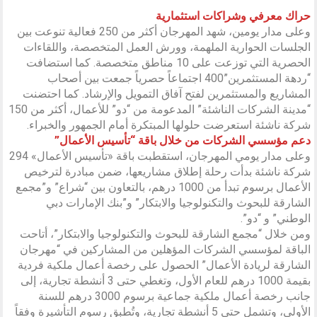
حراك معرفي وشراكات استثمارية
وعلى مدار يومين، شهد المهرجان أكثر من 250 فعالية تنوعت بين
الجلسات الحوارية الملهمة، وورش العمل المتخصصة، واللقاءات
الحصرية التي توزعت على 10 مناطق متخصصة. كما استضافت
“ردهة المستثمرين”400 اجتماعاً حصرياً جمعت بين أصحاب
المشاريع والمستثمرين لفتح آفاق التمويل والإرشاد. كما احتضنت
“مدينة الشركات الناشئة” المدعومة من “دو” للأعمال، أكثر من 150
شركة ناشئة استعرضت حلولها المبتكرة أمام الجمهور والخبراء.
دعم مؤسسي الشركات من خلال باقة “تأسيس الأعمال”
وعلى مدار يومي المهرجان، استقطبت باقة «تأسيس الأعمال» 294
شركة ناشئة بدأت رحلة إطلاق مشاريعها، ضمن مبادرة لترخيص
الأعمال برسوم تبدأ من 1000 درهم، بالتعاون بين “شراع” و”مجمع
الشارقة للبحوث والتكنولوجيا والابتكار” و”بنك الإمارات دبي
الوطني” و “دو”.
ومن خلال “مجمع الشارقة للبحوث والتكنولوجيا والابتكار”، أتاحت
الباقة لمؤسسي الشركات المؤهلين من المشاركين في “مهرجان
الشارقة لريادة الأعمال” الحصول على رخصة أعمال ملكية فردية
بقيمة 1000 درهم للعام الأول، وتغطي حتى 3 أنشطة تجارية، إلى
جانب رخصة أعمال ملكية جماعية برسوم 3000 درهم للسنة
الأولى، وتشمل حتى 5 أنشطة تجارية، وتُطبق رسوم التأشيرة وفقاً