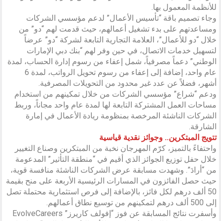
للأنظمة المعمول بها.
وجاء تصميم باقة “تأسيس الأعمال” لدعم مؤسسي الشركات
ومساعدتهم على بدء تشغيل أعمالهم، حيث قدمت لهم “دو” من
خلال “دو للأعمال”، العلامة التجارية التابعة لشركة “دو” عرضاً
لتسهيل خدمات الاتصال، في حين وفر لهم “بنك دبي الإمارات
الوطني” دعماً مصرفياً، شمل إعفاء من رسوم إدارة الحساب، لمدة
عام واحد، إضافة إلى إعفاء من رسوم تحويل الرواتب، لمدة 6
أشهر، فضلاً عن عدد غير محدود من التحويلات المصرفية.
ودعم “شراع” مؤسسي الشركات من خلال تمكينهم من استخدام
مساحات العمل المشتركة التابعة لها لمدة عام واحد مجاناً، وربط
الشركات الناشئة المرخصة بمنظومة ريادة الأعمال في إمارة
الشارقة.
تتويج المبتكرين.. وجوائز نقدية قياسية
واحتفاءً بالتميز، كرّم المهرجان نخبة من المبتكرين وصناع التغيير
خلال حفل توزيع الجوائز الذي أقيم في “منطقة التأثير” المدعومة
من “أرادَ”. وشهدت مسابقة عرض الشركات الناشئة منافسة قوية،
حيث حصل الفائزون في المسارات الرئيسية الأربعة على منح بقيمة
50 ألف درهم لكل فائز، بالإضافة إلى فرص استثمارية محتملة تصل
إلى 500 ألف درهم لتمكينهم من توسيع نطاق أعمالهم.
وأسفرت نتائج المسابقة عن فوز “إفولف كاريرز” EvolveCareers