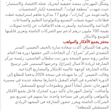
وشكّل المهرجان منصة حقيقية لتحريك عجلة الاقتصاد والاستثمار؛
حيث شهدت “منطقة ڨولت”، المخصصة لكبار الشخصيات
والمدعومة من “إمارات”، توقيع 17 مذكرة تفاهم استراتيجية غطت
قطاعات حيوية شملت التصنيع وتكنولوجيا التعليم والصناعات
الإبداعية والاستدامة. وأسفرت هذه الاتفاقيات عن إتاحة تمويلات
بقيمة 100 مليون درهم لدعم نمو الشركات الناشئة وتعزيز قابليتها
للتوسع والابتكار.
محفز يجمع الأفكار والمواهب
وفي هذا السياق، أكدت سعادة سارة بالحيف النعيمي، المدير
التنفيذي لمركز “شراع”، أن النجاحات التي حققتها دورة هذا العام
تعكس رؤية سمو الشيخة بدور بنت سلطان القاسمي، رئيسة مركز
الشارقة لريادة الأعمال (شراع)، وحرصها المستمر على ترسيخ
مكانة الشارقة كوجهة عالمية للابتكار والمشاريع الإبداعية.
وقالت النعيمي: “إن ما شهدناه في نسخة 2026 يدفعنا للتطلع إلى
الدورة العاشرة في العام المقبل باعتبارها محطة جديدة في مسيرة
المهرجان، تحمل أبعاداً أعمق وطموحات أوسع للمستقبل”.
وأضافت: “واصل المهرجان تأكيد دوره كمحرك فاعل يجمع الأفكار
والمواهب والفرص في مساحة واحدة، بما يسهم في تسريع نمو
الشركات الناشئة ويعزز حضور الشارقة في المشهد الريادي
المستقبلي للمنطقة”.