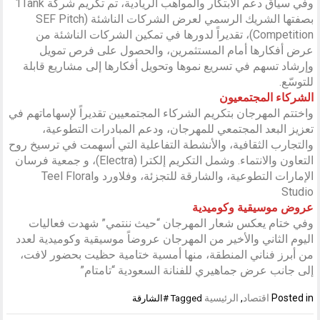
وفي سياق دعم الابتكار والمواهب الريادية، تم تكريم شركة 1Tank
بصفتها الشريك الرسمي لعرض الشركات الناشئة (SEF Pitch
Competition)، تقديراً لدورها في تمكين الشركات الناشئة من
عرض أفكارها أمام المستثمرين، والحصول على فرص تمويل
وإرشاد تسهم في تسريع نموها وتحويل أفكارها إلى مشاريع قابلة
للتوسّع.
الشركاء المجتمعيون
واختتم المهرجان بتكريم الشركاء المجتمعيين تقديراً لإسهاماتهم في
تعزيز البعد المجتمعي للمهرجان، ودعم المبادرات التطوعية،
والتجارب الثقافية، والأنشطة التفاعلية التي أسهمت في ترسيخ روح
التعاون والانتماء. وشمل التكريم إلكترا (Electra)، و جمعية فرسان
الإمارات التطوعية، والشارقة للتجزئة، وفلاورد وTeel Floral
Studio
عروض موسيقية وكوميدية
وفي ختام يعكس شعار المهرجان “حيث ننتمي” شهدت فعاليات
اليوم الثاني والأخير من المهرجان عروضاً موسيقية وكوميدية لعدد
من أبرز فناني المنطقة، منها أمسية ختامية حظيت بحضور لافت،
إلى جانب عرض جماهيري للفنانة السعودية “تامتام”
Posted in
اقتصاد
,
الرئيسية
Tagged
#الشارقة