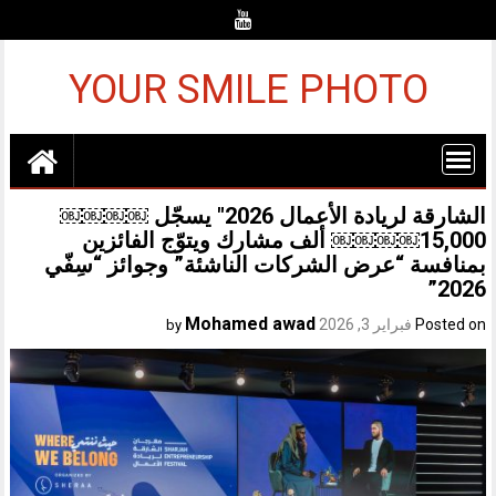
Ski
t
conten
YOUR SMILE PHOTO
الشارقة لريادة الأعمال 2026″ يسجّل ￼￼￼￼
15,000￼￼￼￼ ألف مشارك ويتوّج الفائزين
بمنافسة “عرض الشركات الناشئة” وجوائز “سِفّي
2026”
Mohamed awad
Posted on
فبراير 3, 2026
by