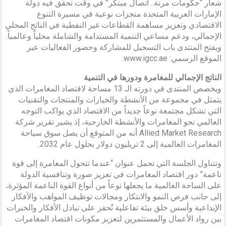
شعار “حكومات مرنة.. اتصال مبتكر” في وقت تحقق فيه دولة
الإمارات العربية المتحدة منجزات نوعية في مسيرة التنوع
الاقتصادي وتعزيز مساهمة القطاعات غير النفطية في الناتج المحلي
الإجمالي، ودعم مساعي التنمية المستدامة والشاملة محلياً وعالمياً.
ويفتح المنتدى باب التسجيل للمشاركة وحضور الفعاليات عبر
الموقع الرسمي: www.igcc.ae.
الناتج الإجمالي للمغامرة ودورها في التنمية
ويخصص المنتدى في دورته الـ 13 مساحة لاقتصاد المغامرات الذي
يتمثل في مجموعة من الأنشطة والخيارات والمنتجات والتقنيات
التي تشكل مجتمعة نوعاً جديداً من الاقتصاد الذي يواكب التوجه
العالمي نحو المغامرات والأنشطة الخارجية، إذ يشير تقرير شركة
Allied Market Research أنه من المتوقع أن يصل سوق سياحة
المغامرات العالمية إلى 2 تريليون دولار بحلول عام 2032.
وتتناول الجلسة التي تحمل عنوان “عندما تتحول المغامرة إلى قوة
ناعمة” دور اقتصاد المغامرات في تعزيز صورة وتنافسية الدولة
على الساحة العالمية ما يجعلها نوعاً من أنواع القوة الناعمة المؤثرة،
إلى جانب فرص النمو والابتكار ومجالات توظيف المواهب والأفكار
الإبداعية وأسس خلق بيئة تفاعلية تُحفز على تبادل الأفكار والخبرات
بين رواد الأعمال والمستثمرين لتعزيز مكونات اقتصاد المغامرات