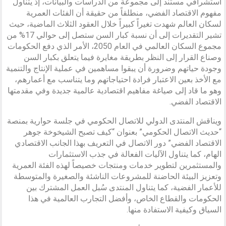
استشرافي مستند إلى مجموعة من الدراسات والبيانات، إذ يتناول
مفهوم الاقتصاد الفضي، منطلقاً من حقيقة أن الفئات العمرية
لسكان العالم شهدت تغيراً كبيراً خلال العقود الثلاث الماضية، حيث
تشير التقديرات إلى أن نسبة كبار السن ستصل إلى حوالي 17% من
مجموع السكان العالمي في العام 2050، الأمر الذي دفع الحكومات
وصناع القرار إلى النظر بطريقة مغايرة فيما يتعلق بكبار السن
وجودة حياتهم وضرورة أن يبقوا مساهمين في عملية الإنتاج والتنمية
مع الأخذ بعين الاعتبار فرادة احتياجاتهم وما يتناسب مع أعمارهم،
وهو ما قاد إلى صياغة مفاهيم اقتصادية عالمية جديدة وفي مقدمتها
الاقتصاد الفضي.
ويناقش المنتدى الدولي للاتصال الحكومي في جلسة حوارية بمنصة
“حديث الاتصال الحكومي” بعنوان “كيف تصبح الشيخوخة جوهر
الاقتصاد الفضي” دور الاتصال في التعريف بهذا الجانب الاقتصادي
الهام، كما يتناول الآليات الفعالة في جذب الاستثمارات
والمستثمرين لتطوير خدمات ومنتجات خصيصاً لهذه الفئة العمرية
وتعزيز البيئة الحاضنة للمشروعات الناشئة والصغيرة والمتوسطة
للأعمار الفضية، كما يتناول المنتدى سُبل العمل المشترك بين
الحكومات والقطاع الخاص، وأفضل التجارب العالمية في هذا
السياق وكيفية الاستفادة منها.