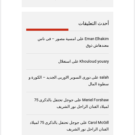
أحدث التعليقات
Eman Elhakim
على
امسية مصور – فى ناس
معندهاش ذوق
Khouloud yousry
على
استغلال
salah
على
دورى السوبر الاوربى الجديد – الكورة و
سطوة المال
Meriel Forshaw
على
جوجل تحتفل بالذكرى 75
لميلاد الفنان الراحل نور الشريف
Carol McGill
على
جوجل تحتفل بالذكرى 75 لميلاد
الفنان الراحل نور الشريف